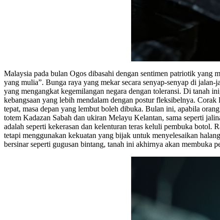
Malaysia pada bulan Ogos dibasahi dengan sentimen patriotik yang mem
yang mulia”. Bunga raya yang mekar secara senyap-senyap di jalan-j
yang mengangkat kegemilangan negara dengan toleransi. Di tanah ini
kebangsaan yang lebih mendalam dengan postur fleksibelnya. Corak li
tepat, masa depan yang lembut boleh dibuka. Bulan ini, apabila or
totem Kadazan Sabah dan ukiran Melayu Kelantan, sama seperti jalinan
adalah seperti kekerasan dan kelenturan teras keluli pembuka botol
tetapi menggunakan kekuatan yang bijak untuk menyelesaikan halanga
bersinar seperti gugusan bintang, tanah ini akhirnya akan membuka p