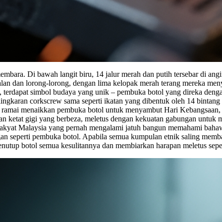
bara. Di bawah langit biru, 14 jalur merah dan putih tersebar di angin
alan dan lorong-lorong, dengan lima kelopak merah terang mereka men
, terdapat simbol budaya yang unik – pembuka botol yang direka deng
ngkaran corkscrew sama seperti ikatan yang dibentuk oleh 14 bintang 
ang ramai menaikkan pembuka botol untuk menyambut Hari Kebangsaan,
 ketat gigi yang berbeza, meletus dengan kekuatan gabungan untuk memb
. Rakyat Malaysia yang pernah mengalami jatuh bangun memahami bahawa
n seperti pembuka botol. Apabila semua kumpulan etnik saling membant
enutup botol semua kesulitannya dan membiarkan harapan meletus seper