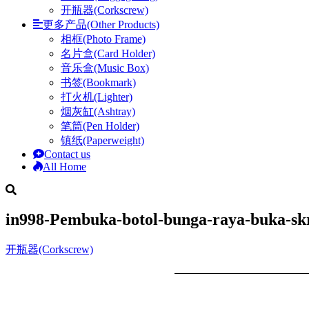
开瓶器(Corkscrew)
更多产品(Other Products)
相框(Photo Frame)
名片盒(Card Holder)
音乐盒(Music Box)
书签(Bookmark)
打火机(Lighter)
烟灰缸(Ashtray)
笔筒(Pen Holder)
镇纸(Paperweight)
Contact us
All Home
in998-Pembuka-botol-bunga-raya-buka-sk
开瓶器(Corkscrew)