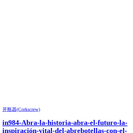
开瓶器(Corkscrew)
in984-Abra-la-historia-abra-el-futuro-la-
inspiración-vital-del-abrebotellas-con-el-