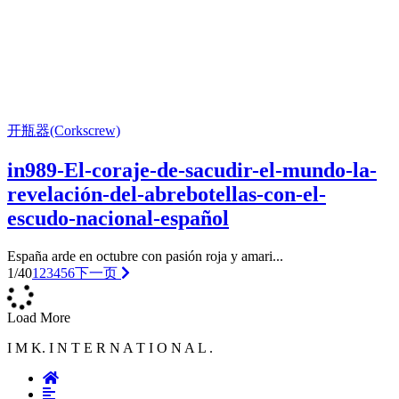
开瓶器(Corkscrew)
in989-El-coraje-de-sacudir-el-mundo-la-
revelación-del-abrebotellas-con-el-
escudo-nacional-español
España arde en octubre con pasión roja y amari...
1/40
1
2
3
4
5
6
下一页
Load More
I M K. I N T E R N A T I O N A L .