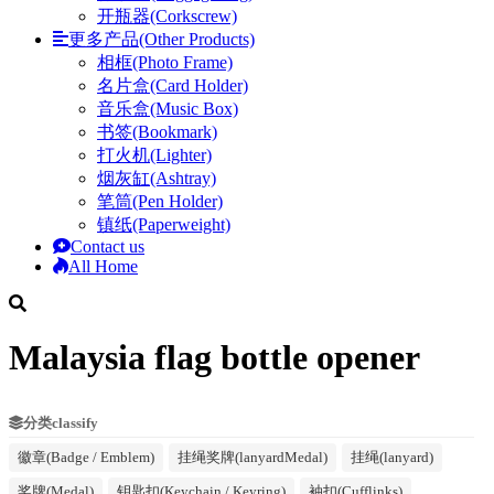
开瓶器(Corkscrew)
更多产品(Other Products)
相框(Photo Frame)
名片盒(Card Holder)
音乐盒(Music Box)
书签(Bookmark)
打火机(Lighter)
烟灰缸(Ashtray)
笔筒(Pen Holder)
镇纸(Paperweight)
Contact us
All Home
Malaysia flag bottle opener
分类classify
徽章(Badge / Emblem)
挂绳奖牌(lanyardMedal)
挂绳(lanyard)
奖牌(Medal)
钥匙扣(Keychain / Keyring)
袖扣(Cufflinks)