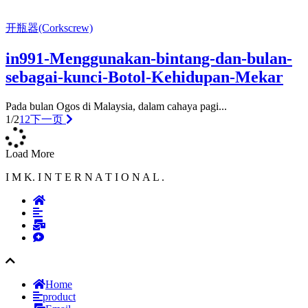
开瓶器(Corkscrew)
in991-Menggunakan-bintang-dan-bulan-
sebagai-kunci-Botol-Kehidupan-Mekar
Pada bulan Ogos di Malaysia, dalam cahaya pagi...
1/2
1
2
下一页
Load More
I M K. I N T E R N A T I O N A L .
Home
product