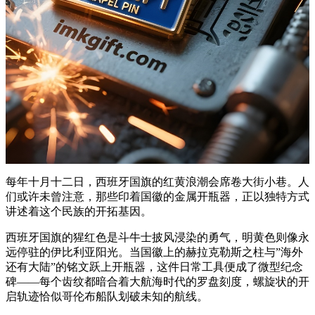
每年十月十二日，西班牙国旗的红黄浪潮会席卷大街小巷。人
们或许未曾注意，那些印着国徽的金属开瓶器，正以独特方式
讲述着这个民族的开拓基因。
西班牙国旗的猩红色是斗牛士披风浸染的勇气，明黄色则像永
远停驻的伊比利亚阳光。当国徽上的赫拉克勒斯之柱与”海外
还有大陆”的铭文跃上开瓶器，这件日常工具便成了微型纪念
碑——每个齿纹都暗合着大航海时代的罗盘刻度，螺旋状的开
启轨迹恰似哥伦布船队划破未知的航线。