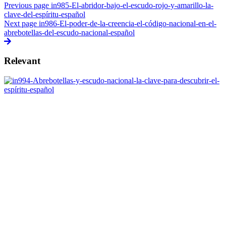
Previous page
in985-El-abridor-bajo-el-escudo-rojo-y-amarillo-la-
clave-del-espíritu-español
Next page
in986-El-poder-de-la-creencia-el-código-nacional-en-el-
abrebotellas-del-escudo-nacional-español
Relevant