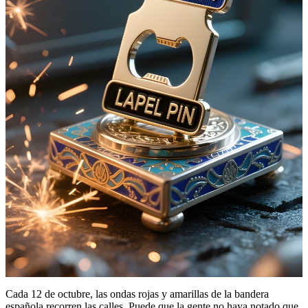
Cada 12 de octubre, las ondas rojas y amarillas de la bandera
española recorren las calles. Puede que la gente no haya notado que