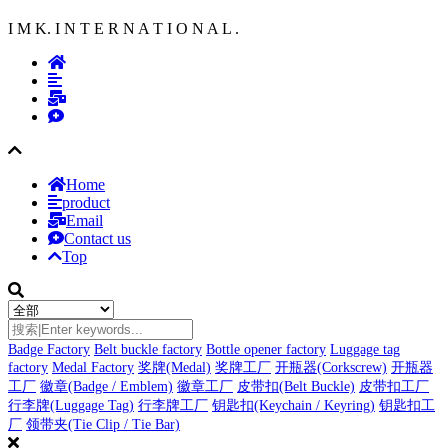
I M K. I N T E R N A T I O N A L .
Home
product
Email
Contact us
Top
Badge Factory
Belt buckle factory
Bottle opener factory
Luggage tag
factory
Medal Factory
奖牌(Medal)
奖牌工厂
开瓶器(Corkscrew)
开瓶器
工厂
徽章(Badge / Emblem)
徽章工厂
皮带扣(Belt Buckle)
皮带扣工厂
行李牌(Luggage Tag)
行李牌工厂
钥匙扣(Keychain / Keyring)
钥匙扣工
厂
领带夹(Tie Clip / Tie Bar)