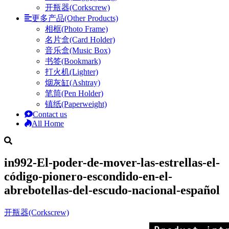
开瓶器(Corkscrew)
更多产品(Other Products)
相框(Photo Frame)
名片盒(Card Holder)
音乐盒(Music Box)
书签(Bookmark)
打火机(Lighter)
烟灰缸(Ashtray)
笔筒(Pen Holder)
镇纸(Paperweight)
Contact us
All Home
in992-El-poder-de-mover-las-estrellas-el-
código-pionero-escondido-en-el-
abrebotellas-del-escudo-nacional-español
开瓶器(Corkscrew)