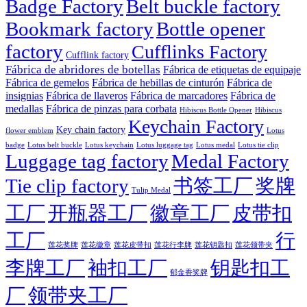
Badge Factory
Belt buckle factory
Bookmark factory
Bottle opener
factory
Cufflinks Factory
Cufflink factory
Fábrica de abridores de botellas
Fábrica de etiquetas de equipaje
Fábrica de gemelos
Fábrica de hebillas de cinturón
Fábrica de
insignias
Fábrica de llaveros
Fábrica de marcadores
Fábrica de
medallas
Fábrica de pinzas para corbata
Hibiscus Bottle Opener
Hibiscus
Keychain Factory
Key chain factory
flower emblem
Lotus
badge
Lotus luggage tag
Lotus belt buckle
Lotus keychain
Lotus medal
Lotus tie clip
Luggage tag factory
Medal Factory
Tie clip factory
书签工厂
奖牌
Tulip Medal
工厂
开瓶器工厂
徽章工厂
皮带扣
工厂
行
莲花徽章
莲花行李牌
莲花奖牌
莲花皮带扣
莲花钥匙扣
莲花领带夹
李牌工厂
袖扣工厂
钥匙扣工
郁金香奖牌
厂
领带夹工厂