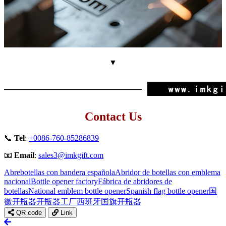
▼
Contact Us
📞
Tel
:
+0086-760-85286839
📧
Email
:
sales3@imkgift.com
Abrebotellas con bandera española
Abridor de botellas con emblema
nacional
Bottle opener factory
Fábrica de abridores de
botellas
National emblem bottle opener
Spanish flag bottle opener
国
徽开瓶器
开瓶器工厂
西班牙国旗开瓶器
QR code
Link