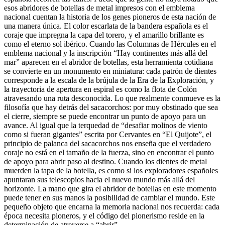
esos abridores de botellas de metal impresos con el emblema
nacional cuentan la historia de los genes pioneros de esta nación de
una manera única. El color escarlata de la bandera española es el
coraje que impregna la capa del torero, y el amarillo brillante es
como el eterno sol ibérico. Cuando las Columnas de Hércules en el
emblema nacional y la inscripción “Hay continentes más allá del
mar” aparecen en el abridor de botellas, esta herramienta cotidiana
se convierte en un monumento en miniatura: cada patrón de dientes
corresponde a la escala de la brújula de la Era de la Exploración, y
la trayectoria de apertura en espiral es como la flota de Colón
atravesando una ruta desconocida. Lo que realmente conmueve es la
filosofía que hay detrás del sacacorchos: por muy obstinado que sea
el cierre, siempre se puede encontrar un punto de apoyo para un
avance. Al igual que la terquedad de “desafiar molinos de viento
como si fueran gigantes” escrita por Cervantes en “El Quijote”, el
principio de palanca del sacacorchos nos enseña que el verdadero
coraje no está en el tamaño de la fuerza, sino en encontrar el punto
de apoyo para abrir paso al destino. Cuando los dientes de metal
muerden la tapa de la botella, es como si los exploradores españoles
apuntaran sus telescopios hacia el nuevo mundo más allá del
horizonte. La mano que gira el abridor de botellas en este momento
puede tener en sus manos la posibilidad de cambiar el mundo. Este
pequeño objeto que encarna la memoria nacional nos recuerda: cada
época necesita pioneros, y el código del pionerismo reside en la
determinación de atreverse a “abrir”.