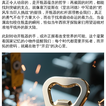
真正令人动容的，是开瓶器蕴含的哲学：再顽固的封闭，都能
找到突破的支点。就像塞万提斯在《堂吉诃德》中写道的”把
风车当巨人挑战”的倔强，开瓶器的杠杆原理教会我们，真正
的勇气不在于力量大小，而在于找准撬动命运的着力点。当金
属齿扣咬住瓶盖的瞬间，恰似当年西班牙探险家们用望远镜对
准地平线外的新大陆。
此刻转动开瓶器的手，或许正握着改变世界的可能。这个凝聚
着国家记忆的小物件提醒我们：每个时代都需要开拓者，而开
拓的密码，就藏在敢于”开启”的决心里。