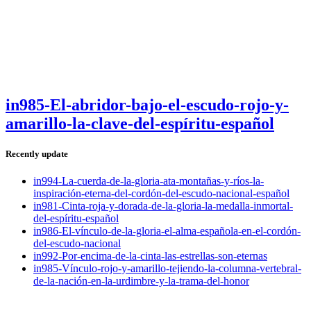
in985-El-abridor-bajo-el-escudo-rojo-y-
amarillo-la-clave-del-espíritu-español
Recently update
in994-La-cuerda-de-la-gloria-ata-montañas-y-ríos-la-
inspiración-eterna-del-cordón-del-escudo-nacional-español
in981-Cinta-roja-y-dorada-de-la-gloria-la-medalla-inmortal-
del-espíritu-español
in986-El-vínculo-de-la-gloria-el-alma-española-en-el-cordón-
del-escudo-nacional
in992-Por-encima-de-la-cinta-las-estrellas-son-eternas
in985-Vínculo-rojo-y-amarillo-tejiendo-la-columna-vertebral-
de-la-nación-en-la-urdimbre-y-la-trama-del-honor