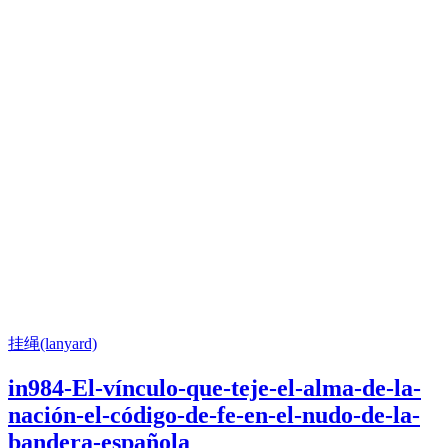
挂绳(lanyard)
in984-El-vínculo-que-teje-el-alma-de-la-
nación-el-código-de-fe-en-el-nudo-de-la-
bandera-española