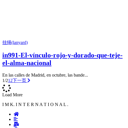
挂绳(lanyard)
in991-El-vínculo-rojo-y-dorado-que-teje-
el-alma-nacional
En las calles de Madrid, en octubre, las bande...
1/2
1
2
下一页
Load More
I M K. I N T E R N A T I O N A L .