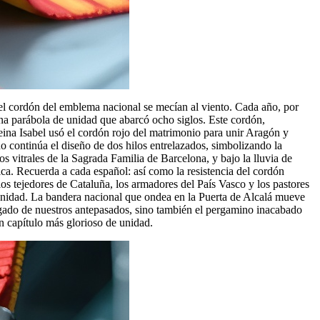
del cordón del emblema nacional se mecían al viento. Cada año, por
una parábola de unidad que abarcó ocho siglos. Este cordón,
reina Isabel usó el cordón rojo del matrimonio para unir Aragón y
o continúa el diseño de dos hilos entrelazados, simbolizando la
los vitrales de la Sagrada Familia de Barcelona, y bajo la lluvia de
rica. Recuerda a cada español: así como la resistencia del cordón
los tejedores de Cataluña, los armadores del País Vasco y los pastores
la unidad. La bandera nacional que ondea en la Puerta de Alcalá mueve
egado de nuestros antepasados, sino también el pergamino inacabado
 capítulo más glorioso de unidad.