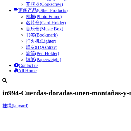
开瓶器(Corkscrew)
更多产品(Other Products)
相框(Photo Frame)
名片盒(Card Holder)
音乐盒(Music Box)
书签(Bookmark)
打火机(Lighter)
烟灰缸(Ashtray)
笔筒(Pen Holder)
镇纸(Paperweight)
Contact us
All Home
in994-Cuerdas-doradas-unen-montañas-y-río
挂绳(lanyard)