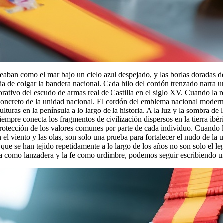
ndeaban como el mar bajo un cielo azul despejado, y las borlas doradas 
ia de colgar la bandera nacional. Cada hilo del cordón trenzado narra 
orativo del escudo de armas real de Castilla en el siglo XV. Cuando la 
o concreto de la unidad nacional. El cordón del emblema nacional modern
lturas en la península a lo largo de la historia. A la luz y la sombra de 
iempre conecta los fragmentos de civilización dispersos en la tierra ibé
 protección de los valores comunes por parte de cada individuo. Cuando 
ean el viento y las olas, son solo una prueba para fortalecer el nudo de 
ue se han tejido repetidamente a lo largo de los años no son solo el l
 como lanzadera y la fe como urdimbre, podemos seguir escribiendo un