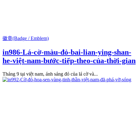
徽章(Badge / Emblem)
in986-Lá-cờ-màu-đỏ-bai-lian-ying-shan-
he-việt-nam-bước-tiếp-theo-của-thời-gian
Tháng 9 tại việt nam, ánh sáng đỏ của lá cờ và...