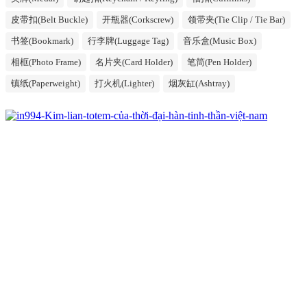
皮带扣(Belt Buckle)
开瓶器(Corkscrew)
领带夹(Tie Clip / Tie Bar)
书签(Bookmark)
行李牌(Luggage Tag)
音乐盒(Music Box)
相框(Photo Frame)
名片夹(Card Holder)
笔筒(Pen Holder)
镇纸(Paperweight)
打火机(Lighter)
烟灰缸(Ashtray)