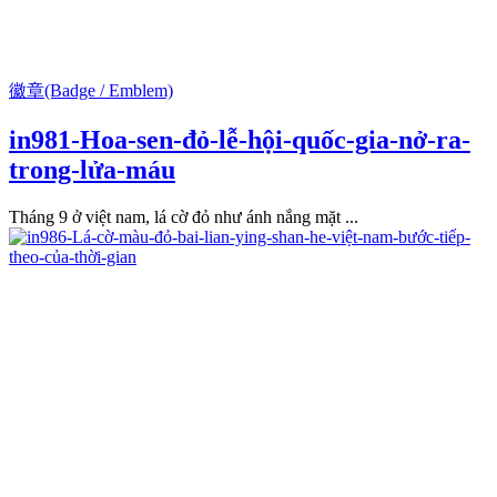
徽章(Badge / Emblem)
in981-Hoa-sen-đỏ-lễ-hội-quốc-gia-nở-ra-
trong-lửa-máu
Tháng 9 ở việt nam, lá cờ đỏ như ánh nắng mặt ...