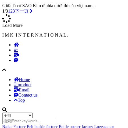
Giữa lá cờ SAO Kim ở phía dưới đỏ của việt nam...
1/3
1
2
3
下一页
Load More
I M K. I N T E R N A T I O N A L .
Home
product
Email
Contact us
Top
Badge Factory
Belt buckle factory
Bottle opener factory
Luggage tag