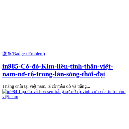
徽章(Badge / Emblem)
in985-Cờ-đỏ-Kim-liên-tinh-thần-việt-
nam-nở-rộ-trong-làn-sóng-thời-đại
Tháng chín tại việt nam, lá cờ màu đỏ và trắng...