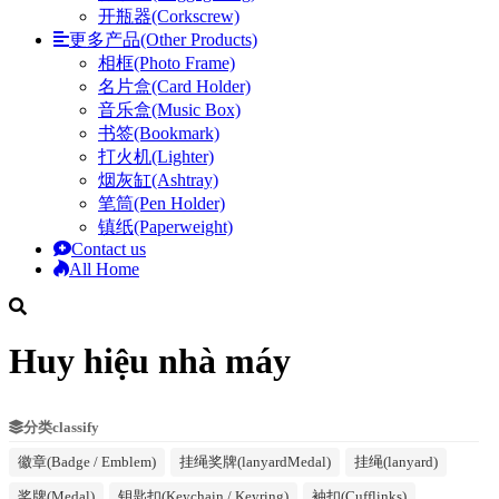
开瓶器(Corkscrew)
更多产品(Other Products)
相框(Photo Frame)
名片盒(Card Holder)
音乐盒(Music Box)
书签(Bookmark)
打火机(Lighter)
烟灰缸(Ashtray)
笔筒(Pen Holder)
镇纸(Paperweight)
Contact us
All Home
Huy hiệu nhà máy
分类classify
徽章(Badge / Emblem)
挂绳奖牌(lanyardMedal)
挂绳(lanyard)
奖牌(Medal)
钥匙扣(Keychain / Keyring)
袖扣(Cufflinks)