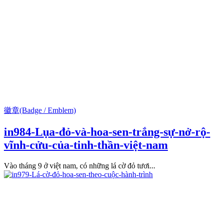
徽章(Badge / Emblem)
in984-Lụa-đỏ-và-hoa-sen-trắng-sự-nở-rộ-
vĩnh-cửu-của-tinh-thần-việt-nam
Vào tháng 9 ở việt nam, có những lá cờ đỏ tươi...