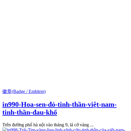
徽章(Badge / Emblem)
in990-Hoa-sen-đỏ-tinh-thần-việt-nam-
tinh-thần-đau-khổ
Trên đường phố hà nội vào tháng 9, lá cờ vàng ...