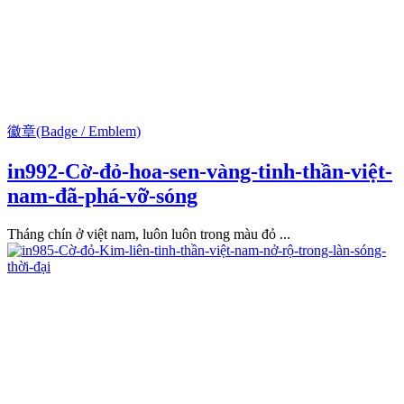
徽章(Badge / Emblem)
in992-Cờ-đỏ-hoa-sen-vàng-tinh-thần-việt-
nam-đã-phá-vỡ-sóng
Tháng chín ở việt nam, luôn luôn trong màu đỏ ...