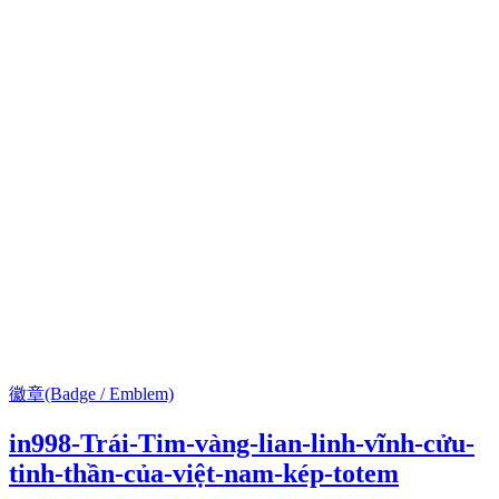
徽章(Badge / Emblem)
in998-Trái-Tim-vàng-lian-linh-vĩnh-cửu-
tinh-thần-của-việt-nam-kép-totem