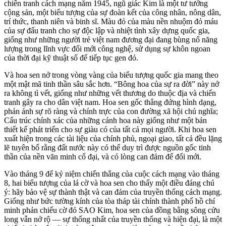
chiến tranh cách mạng năm 1945, ngũ giác Kim là một tư tưởng
cộng sản, một biểu tượng của sự đoàn kết của công nhân, nông dân,
trí thức, thanh niên và binh sĩ. Màu đỏ của màu nền nhuộm đỏ máu
của sự đấu tranh cho sự độc lập và nhiệt tình xây dựng quốc gia,
giống như những người trẻ việt nam đương đại đang bùng nổ năng
lượng trong lĩnh vực đổi mới công nghệ, sử dụng sự khôn ngoan
của thời đại kỹ thuật số để tiếp tục gen đỏ.
Và hoa sen nở trong vòng vàng của biểu tượng quốc gia mang theo
một mật mã tinh thần sâu sắc hơn. “Bông hoa của sự ra đời” này nở
ra không tì vết, giống như những vết thương do thuộc địa và chiến
tranh gây ra cho dân việt nam. Hoa sen gốc thẳng đứng hình dạng,
phản ánh sự rõ ràng và chính trực của con đường xã hội chủ nghĩa;
Cấu trúc chính xác của những cánh hoa này giống như một bản
thiết kế phát triển cho sự giàu có của tất cả mọi người. Khi hoa sen
xuất hiện trong các tài liệu của chính phủ, ngoại giao, tất cả đều lặng
lẽ tuyên bố rằng đất nước này có thể duy trì được nguồn gốc tinh
thần của nền văn minh cổ đại, và có lòng can đảm để đổi mới.
Vào tháng 9 để kỷ niệm chiến thắng của cuộc cách mạng vào tháng
8, hai biểu tượng của lá cờ và hoa sen cho thấy một điều đáng chú
ý: hãy bảo vệ sự thành thật và can đảm của truyền thống cách mạng.
Giống như bức tường kính của tòa tháp tài chính thành phố hồ chí
minh phản chiếu cờ đỏ SAO Kim, hoa sen của đồng bằng sông cửu
long vẫn nở rộ — sự thống nhất của truyền thống và hiện đại, là một