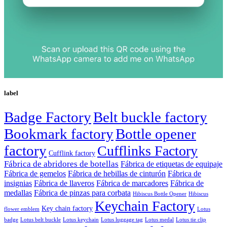
label
Badge Factory
Belt buckle factory
Bookmark factory
Bottle opener
factory
Cufflinks Factory
Cufflink factory
Fábrica de abridores de botellas
Fábrica de etiquetas de equipaje
Fábrica de gemelos
Fábrica de hebillas de cinturón
Fábrica de
insignias
Fábrica de llaveros
Fábrica de marcadores
Fábrica de
medallas
Fábrica de pinzas para corbata
Hibiscus Bottle Opener
Hibiscus
Keychain Factory
Key chain factory
flower emblem
Lotus
badge
Lotus luggage tag
Lotus belt buckle
Lotus keychain
Lotus medal
Lotus tie clip