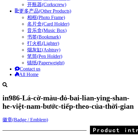
开瓶器(Corkscrew)
更多产品(Other Products)
相框(Photo Frame)
名片盒(Card Holder)
音乐盒(Music Box)
书签(Bookmark)
打火机(Lighter)
烟灰缸(Ashtray)
笔筒(Pen Holder)
镇纸(Paperweight)
Contact us
All Home
in986-Lá-cờ-màu-đỏ-bai-lian-ying-shan-
he-việt-nam-bước-tiếp-theo-của-thời-gian
徽章(Badge / Emblem)