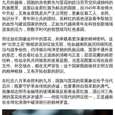
九月的越南，国旗的赤色辉光与莲花的皎洁芬芳交织成独特的
民族图景。这面以金星红旗为标志的国旗，自1945年革命烽火
中升起，五角金星既是共产主义理想，更象征着工人、农民、
知识分子、青年和士兵的团结。其鲜红的底色浸染着争取独立
的血性与建设国家的热忱，正如当代越南青年在科技创新领域
迸发的活力，用数字时代的智慧续写红色基因。
而绽放在国徽金环中的莲花，则承载着更深邃的精神密码。这
种”出世之花”根植淤泥却绽放无瑕，恰如越南民族历经殖民统
治与战争创伤，仍淬炼出纯净坚韧的民族品格。莲茎中通外直
的形态，暗合着社会主义道路的清晰与正直；层层花瓣的精密
结构，恰似全民共同致富的发展蓝图。当莲花图案出现在政府
文件、外交场合，都在无声宣告：这个国家既能保持文明古国
的精神根脉，又有开拓创新的胆识。
在纪念八月革命胜利的九月，国旗与莲花的双重象征给予当代
启示：既要守护革命传统的赤诚，也要秉持自我革新的勇气。
就像胡志明市金融塔的玻璃幕墙反射着金星红旗，湄公河三角
洲的莲花依然岁岁盛开——传统与现代的辩证统一，正是越南
在全球化浪潮中破浪前行的精神罗盘。