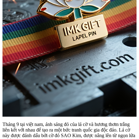
Tháng 9 tại việt nam, ánh sáng đỏ của lá cờ và hương thơm trắng
liên kết với nhau để tạo ra một bức tranh quốc gia độc đáo. Lá cờ
này được đánh dấu bởi cờ đỏ SAO Kim, được nâng lên từ ngọn lửa