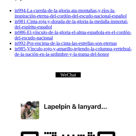
in994-La-cuerda-de-la-gloria-ata-montañas-y-ríos-la-
inspiración-eterna-del-cordón-del-escudo-nacional-español
in981-Cinta-roja-y-dorada-de-la-gloria-la-medalla-inmortal-
del-espíritu-español
in986-El-vínculo-de-la-gloria-el-alma-española-en-el-cordón-
del-escudo-nacional
in992-Por-encima-de-la-cinta-las-estrellas-son-eternas
in985-Vínculo-rojo-y-amarillo-tejiendo-la-columna-vertebral-
de-la-nación-en-la-urdimbre-y-la-trama-del-honor
WeChat