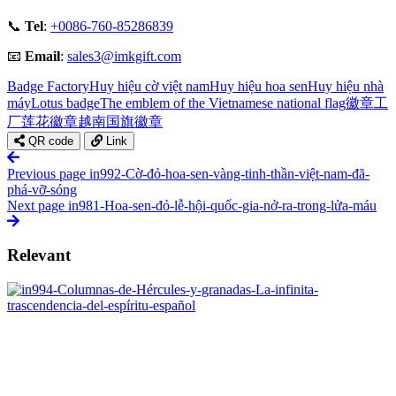
📞
Tel
:
+0086-760-85286839
📧
Email
:
sales3@imkgift.com
Badge Factory
Huy hiệu cờ việt nam
Huy hiệu hoa sen
Huy hiệu nhà
máy
Lotus badge
The emblem of the Vietnamese national flag
徽章工
厂
莲花徽章
越南国旗徽章
QR code
Link
Previous page
in992-Cờ-đỏ-hoa-sen-vàng-tinh-thần-việt-nam-đã-
phá-vỡ-sóng
Next page
in981-Hoa-sen-đỏ-lễ-hội-quốc-gia-nở-ra-trong-lửa-máu
Relevant