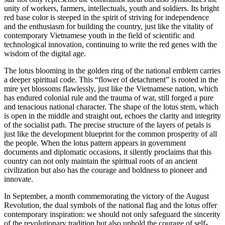
unity of workers, farmers, intellectuals, youth and soldiers. Its bright
red base color is steeped in the spirit of striving for independence
and the enthusiasm for building the country, just like the vitality of
contemporary Vietnamese youth in the field of scientific and
technological innovation, continuing to write the red genes with the
wisdom of the digital age.
The lotus blooming in the golden ring of the national emblem carries
a deeper spiritual code. This “flower of detachment” is rooted in the
mire yet blossoms flawlessly, just like the Vietnamese nation, which
has endured colonial rule and the trauma of war, still forged a pure
and tenacious national character. The shape of the lotus stem, which
is open in the middle and straight out, echoes the clarity and integrity
of the socialist path. The precise structure of the layers of petals is
just like the development blueprint for the common prosperity of all
the people. When the lotus pattern appears in government
documents and diplomatic occasions, it silently proclaims that this
country can not only maintain the spiritual roots of an ancient
civilization but also has the courage and boldness to pioneer and
innovate.
In September, a month commemorating the victory of the August
Revolution, the dual symbols of the national flag and the lotus offer
contemporary inspiration: we should not only safeguard the sincerity
of the revolutionary tradition but also uphold the courage of self-