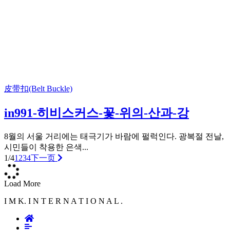
皮带扣(Belt Buckle)
in991-히비스커스-꽃-위의-산과-강
8월의 서울 거리에는 태극기가 바람에 펄럭인다. 광복절 전날,
시민들이 착용한 은색...
1/4
1
2
3
4
下一页
Load More
I M K. I N T E R N A T I O N A L .