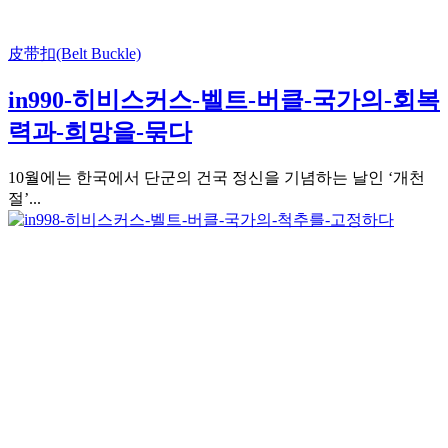
皮带扣(Belt Buckle)
in990-히비스커스-벨트-버클-국가의-회복
력과-희망을-묶다
10월에는 한국에서 단군의 건국 정신을 기념하는 날인 ‘개천
절’...