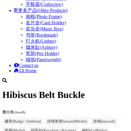
开瓶器(Corkscrew)
更多产品(Other Products)
相框(Photo Frame)
名片盒(Card Holder)
音乐盒(Music Box)
书签(Bookmark)
打火机(Lighter)
烟灰缸(Ashtray)
笔筒(Pen Holder)
镇纸(Paperweight)
Contact us
All Home
Hibiscus Belt Buckle
分类classify
徽章(Badge / Emblem)
挂绳奖牌(lanyardMedal)
挂绳(lanyard)
奖牌(Medal)
钥匙扣(Keychain / Keyring)
袖扣(Cufflinks)