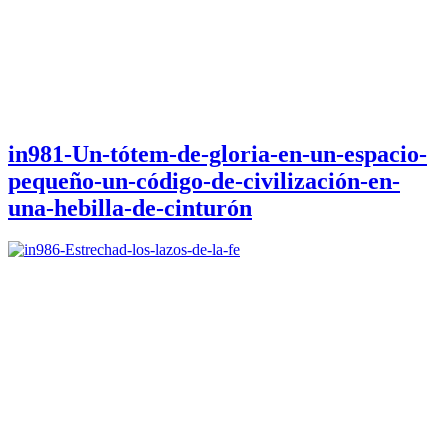
in981-Un-tótem-de-gloria-en-un-espacio-
pequeño-un-código-de-civilización-en-
una-hebilla-de-cinturón