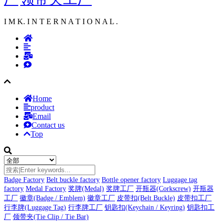
I M K. I N T E R N A T I O N A L .
Home
product
Email
Contact us
Top
Badge Factory
Belt buckle factory
Bottle opener factory
Luggage tag
factory
Medal Factory
奖牌(Medal)
奖牌工厂
开瓶器(Corkscrew)
开瓶器
工厂
徽章(Badge / Emblem)
徽章工厂
皮带扣(Belt Buckle)
皮带扣工厂
行李牌(Luggage Tag)
行李牌工厂
钥匙扣(Keychain / Keyring)
钥匙扣工
厂
领带夹(Tie Clip / Tie Bar)