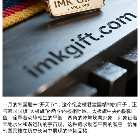
十月的韩国迎来”开天节”，这个纪念檀君建国精神的日子，正
与韩国国旗”太极旗”的哲学内核相呼应。太极旗中央的阴阳
鱼，诠释着动静相生的平衡；四角的乾坤坎离卦象，则象征着
天地水火和谐运转的宇宙观。这种追求动态平衡的智慧，恰如
韩国民族在历史长河中展现的坚韧品格。