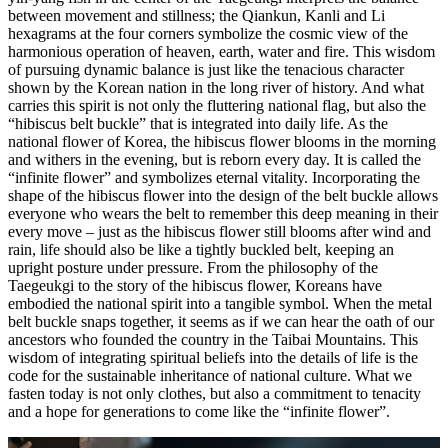
between movement and stillness; the Qiankun, Kanli and Li
hexagrams at the four corners symbolize the cosmic view of the
harmonious operation of heaven, earth, water and fire. This wisdom
of pursuing dynamic balance is just like the tenacious character
shown by the Korean nation in the long river of history. And what
carries this spirit is not only the fluttering national flag, but also the
“hibiscus belt buckle” that is integrated into daily life. As the
national flower of Korea, the hibiscus flower blooms in the morning
and withers in the evening, but is reborn every day. It is called the
“infinite flower” and symbolizes eternal vitality. Incorporating the
shape of the hibiscus flower into the design of the belt buckle allows
everyone who wears the belt to remember this deep meaning in their
every move – just as the hibiscus flower still blooms after wind and
rain, life should also be like a tightly buckled belt, keeping an
upright posture under pressure. From the philosophy of the
Taegeukgi to the story of the hibiscus flower, Koreans have
embodied the national spirit into a tangible symbol. When the metal
belt buckle snaps together, it seems as if we can hear the oath of our
ancestors who founded the country in the Taibai Mountains. This
wisdom of integrating spiritual beliefs into the details of life is the
code for the sustainable inheritance of national culture. What we
fasten today is not only clothes, but also a commitment to tenacity
and a hope for generations to come like the “infinite flower”.