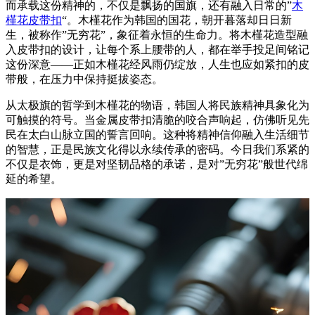
而承载这份精神的，不仅是飘扬的国旗，还有融入日常的”
木
槿花皮带扣
“。木槿花作为韩国的国花，朝开暮落却日日新
生，被称作”无穷花”，象征着永恒的生命力。将木槿花造型融
入皮带扣的设计，让每个系上腰带的人，都在举手投足间铭记
这份深意——正如木槿花经风雨仍绽放，人生也应如紧扣的皮
带般，在压力中保持挺拔姿态。
从太极旗的哲学到木槿花的物语，韩国人将民族精神具象化为
可触摸的符号。当金属皮带扣清脆的咬合声响起，仿佛听见先
民在太白山脉立国的誓言回响。这种将精神信仰融入生活细节
的智慧，正是民族文化得以永续传承的密码。今日我们系紧的
不仅是衣饰，更是对坚韧品格的承诺，是对”无穷花”般世代绵
延的希望。