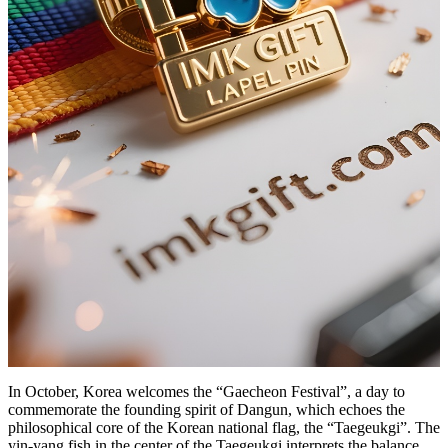
In October, Korea welcomes the “Gaecheon Festival”, a day to
commemorate the founding spirit of Dangun, which echoes the
philosophical core of the Korean national flag, the “Taegeukgi”. The
yin-yang fish in the center of the Taegeukgi interprets the balance