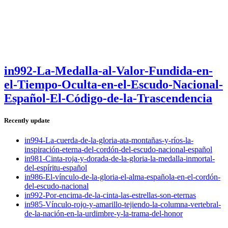
in992-La-Medalla-al-Valor-Fundida-en-
el-Tiempo-Oculta-en-el-Escudo-Nacional-
Español-El-Código-de-la-Trascendencia
Recently update
in994-La-cuerda-de-la-gloria-ata-montañas-y-ríos-la-
inspiración-eterna-del-cordón-del-escudo-nacional-español
in981-Cinta-roja-y-dorada-de-la-gloria-la-medalla-inmortal-
del-espíritu-español
in986-El-vínculo-de-la-gloria-el-alma-española-en-el-cordón-
del-escudo-nacional
in992-Por-encima-de-la-cinta-las-estrellas-son-eternas
in985-Vínculo-rojo-y-amarillo-tejiendo-la-columna-vertebral-
de-la-nación-en-la-urdimbre-y-la-trama-del-honor