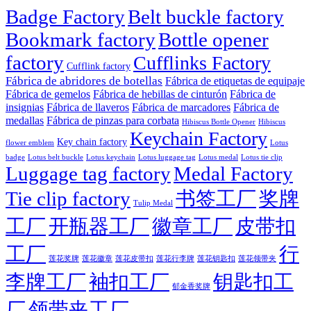
Badge Factory
Belt buckle factory
Bookmark factory
Bottle opener
factory
Cufflinks Factory
Cufflink factory
Fábrica de abridores de botellas
Fábrica de etiquetas de equipaje
Fábrica de gemelos
Fábrica de hebillas de cinturón
Fábrica de
insignias
Fábrica de llaveros
Fábrica de marcadores
Fábrica de
medallas
Fábrica de pinzas para corbata
Hibiscus Bottle Opener
Hibiscus
Keychain Factory
Key chain factory
flower emblem
Lotus
badge
Lotus luggage tag
Lotus belt buckle
Lotus keychain
Lotus medal
Lotus tie clip
Luggage tag factory
Medal Factory
Tie clip factory
书签工厂
奖牌
Tulip Medal
工厂
开瓶器工厂
徽章工厂
皮带扣
工厂
行
莲花徽章
莲花行李牌
莲花奖牌
莲花皮带扣
莲花钥匙扣
莲花领带夹
李牌工厂
袖扣工厂
钥匙扣工
郁金香奖牌
厂
领带夹工厂