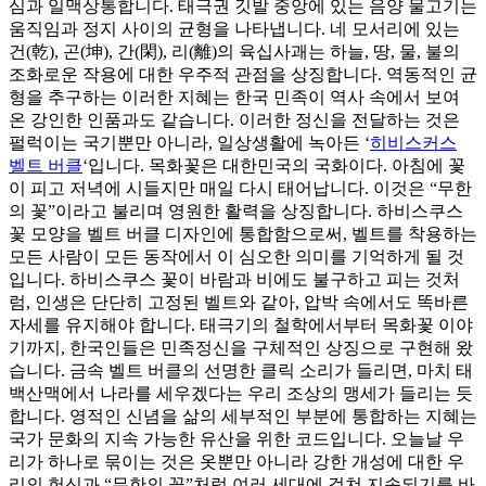
심과 일맥상통합니다. 태극권 깃발 중앙에 있는 음양 물고기는
움직임과 정지 사이의 균형을 나타냅니다. 네 모서리에 있는
건(乾), 곤(坤), 간(閑), 리(離)의 육십사괘는 하늘, 땅, 물, 불의
조화로운 작용에 대한 우주적 관점을 상징합니다. 역동적인 균
형을 추구하는 이러한 지혜는 한국 민족이 역사 속에서 보여
온 강인한 인품과도 같습니다. 이러한 정신을 전달하는 것은
펄럭이는 국기뿐만 아니라, 일상생활에 녹아든 ‘
히비스커스
벨트 버클
‘입니다. 목화꽃은 대한민국의 국화이다. 아침에 꽃
이 피고 저녁에 시들지만 매일 다시 태어납니다. 이것은 “무한
의 꽃”이라고 불리며 영원한 활력을 상징합니다. 하비스쿠스
꽃 모양을 벨트 버클 디자인에 통합함으로써, 벨트를 착용하는
모든 사람이 모든 동작에서 이 심오한 의미를 기억하게 될 것
입니다. 하비스쿠스 꽃이 바람과 비에도 불구하고 피는 것처
럼, 인생은 단단히 고정된 벨트와 같아, 압박 속에서도 똑바른
자세를 유지해야 합니다. 태극기의 철학에서부터 목화꽃 이야
기까지, 한국인들은 민족정신을 구체적인 상징으로 구현해 왔
습니다. 금속 벨트 버클의 선명한 클릭 소리가 들리면, 마치 태
백산맥에서 나라를 세우겠다는 우리 조상의 맹세가 들리는 듯
합니다. 영적인 신념을 삶의 세부적인 부분에 통합하는 지혜는
국가 문화의 지속 가능한 유산을 위한 코드입니다. 오늘날 우
리가 하나로 묶이는 것은 옷뿐만 아니라 강한 개성에 대한 우
리의 헌신과 “무한의 꽃”처럼 여러 세대에 걸쳐 지속되기를 바