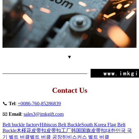
▼
Contact Us
📞
Tel
:
+0086-760-85286839
📧
Email
:
sales3@imkgift.com
Belt buckle factory
Hibiscus Belt Buckle
South Korea Flag Belt
Buckle
木槿花皮带扣
皮带扣工厂
韩国国旗皮带扣
대한민국 국
기 벨트 버클
벨트 버클 공장
히비스커스 벨트 버클