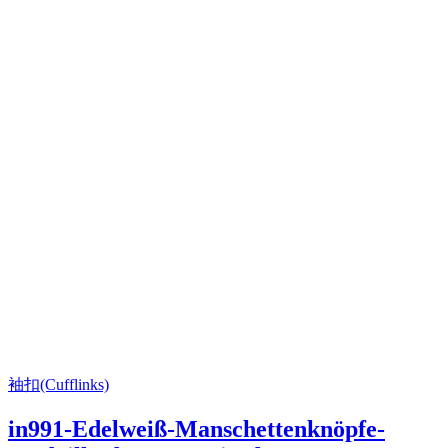
袖扣(Cufflinks)
in991-Edelweiß-Manschettenknöpfe-