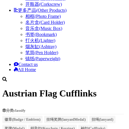
开瓶器(Corkscrew)
更多产品(Other Products)
相框(Photo Frame)
名片盒(Card Holder)
音乐盒(Music Box)
书签(Bookmark)
打火机(Lighter)
烟灰缸(Ashtray)
笔筒(Pen Holder)
镇纸(Paperweight)
Contact us
All Home
Austrian Flag Cufflinks
分类classify
徽章(Badge / Emblem)
挂绳奖牌(lanyardMedal)
挂绳(lanyard)
奖牌(Medal)
钥匙扣(Keychain / Keyring)
袖扣(Cufflinks)