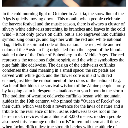
In the cold morning light of October in Austria, the snow line of the
Alps is quietly moving down. This month, when people celebrate
the harvest festival and the music season, there is always a cluster of
silvery white edelweiss stretching its branches and leaves in the cold
wind – it not only grows on cliffs, but is also engraved into cufflinks
symbolizing courage, and together with the red and white national
flag, it tells the spiritual code of this nation. The red, white and red
colors of the Austrian flag originated from the legend of the blood-
stained robe of the Duke of Babenberg in the Middle Ages. The red
represents the tenacious fighting spirit, and the white symbolizes the
pure faith like edelweiss. The design of the edelweiss cufflinks
condenses this dual meaning in a small space: the six petals are
carved with white gold, and the flower core is inlaid with red
enamel, just like the embodiment of the colors of the national flag.
Each cufflink hides the survival wisdom of the Alpine people – only
by keeping calm in desperate situations can you bloom in the storm.
The tradition of wearing edelweiss cufflinks began with mountain
guides in the 19th century, who pinned this “Queen of Rocks” on
their cuffs, which was both a reverence for the laws of nature and a
tribute to the resilience of life. Just as edelweiss takes root in the
barren rock crevices at an altitude of 3,000 meters, modern people
also need this “courage on their cuffs” to remind them at all times
when facing difficulties: true strength begins with the attitude of