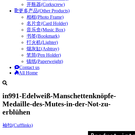
开瓶器(Corkscrew)
更多产品(Other Products)
相框(Photo Frame)
名片盒(Card Holder)
音乐盒(Music Box)
书签(Bookmark)
打火机(Lighter)
烟灰缸(Ashtray)
笔筒(Pen Holder)
镇纸(Paperweight)
Contact us
All Home
in991-Edelweiß-Manschettenknöpfe-
Medaille-des-Mutes-in-der-Not-zu-
erblühen
袖扣(Cufflinks)