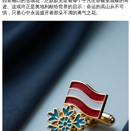
西装袖口的雪绒花，正默默见证着每个平凡生命破茧成蝶的奇
迹。这或许正是奥地利献给世界的启示：命运的高山从不可
惧，只要心中永远盛开着那朵不凋的勇气之花。