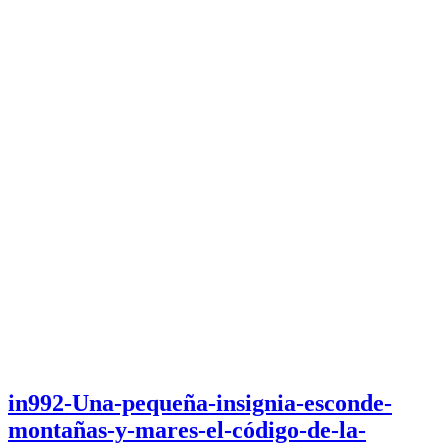
in992-Una-pequeña-insignia-esconde-
montañas-y-mares-el-código-de-la-