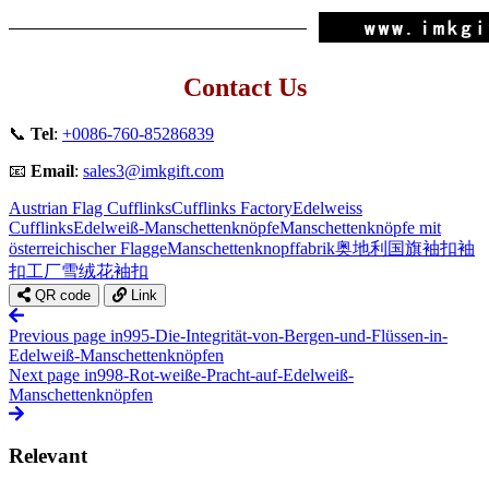
Contact Us
📞
Tel
:
+0086-760-85286839
📧
Email
:
sales3@imkgift.com
Austrian Flag Cufflinks
Cufflinks Factory
Edelweiss
Cufflinks
Edelweiß-Manschettenknöpfe
Manschettenknöpfe mit
österreichischer Flagge
Manschettenknopffabrik
奥地利国旗袖扣
袖
扣工厂
雪绒花袖扣
QR code
Link
Previous page
in995-Die-Integrität-von-Bergen-und-Flüssen-in-
Edelweiß-Manschettenknöpfen
Next page
in998-Rot-weiße-Pracht-auf-Edelweiß-
Manschettenknöpfen
Relevant