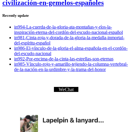
civilización-en-gemelos-españoles
Recently update
in994-La-cuerda-de-la-gloria-ata-montañas-y-ríos-la-
inspiración-eterna-del-cordón-del-escudo-nacional-español
in981-Cinta-roja-y-dorada-de-la-gloria-la-medalla-inmortal-
del-espíritu-español
in986-El-vínculo-de-la-gloria-el-alma-española-en-el-cordón-
del-escudo-nacional
in992-Por-encima-de-la-cinta-las-estrellas-son-eternas
in985-Vínculo-rojo-y-amarillo-tejiendo-la-columna-vertebral-
de-la-nación-en-la-urdimbre-y-la-trama-del-honor
WeChat