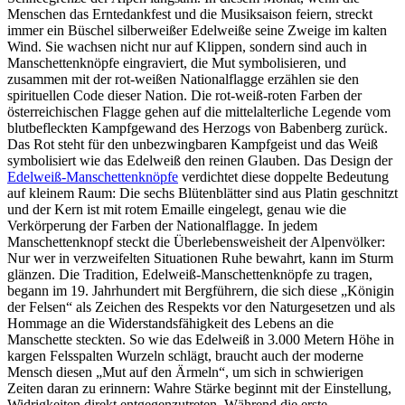
Menschen das Erntedankfest und die Musiksaison feiern, streckt
immer ein Büschel silberweißer Edelweiße seine Zweige im kalten
Wind. Sie wachsen nicht nur auf Klippen, sondern sind auch in
Manschettenknöpfe eingraviert, die Mut symbolisieren, und
zusammen mit der rot-weißen Nationalflagge erzählen sie den
spirituellen Code dieser Nation. Die rot-weiß-roten Farben der
österreichischen Flagge gehen auf die mittelalterliche Legende vom
blutbefleckten Kampfgewand des Herzogs von Babenberg zurück.
Das Rot steht für den unbezwingbaren Kampfgeist und das Weiß
symbolisiert wie das Edelweiß den reinen Glauben. Das Design der
Edelweiß-Manschettenknöpfe
verdichtet diese doppelte Bedeutung
auf kleinem Raum: Die sechs Blütenblätter sind aus Platin geschnitzt
und der Kern ist mit rotem Emaille eingelegt, genau wie die
Verkörperung der Farben der Nationalflagge. In jedem
Manschettenknopf steckt die Überlebensweisheit der Alpenvölker:
Nur wer in verzweifelten Situationen Ruhe bewahrt, kann im Sturm
glänzen. Die Tradition, Edelweiß-Manschettenknöpfe zu tragen,
begann im 19. Jahrhundert mit Bergführern, die sich diese „Königin
der Felsen“ als Zeichen des Respekts vor den Naturgesetzen und als
Hommage an die Widerstandsfähigkeit des Lebens an die
Manschette steckten. So wie das Edelweiß in 3.000 Metern Höhe in
kargen Felsspalten Wurzeln schlägt, braucht auch der moderne
Mensch diesen „Mut auf den Ärmeln“, um sich in schwierigen
Zeiten daran zu erinnern: Wahre Stärke beginnt mit der Einstellung,
Widrigkeiten direkt entgegenzutreten. Während die erste