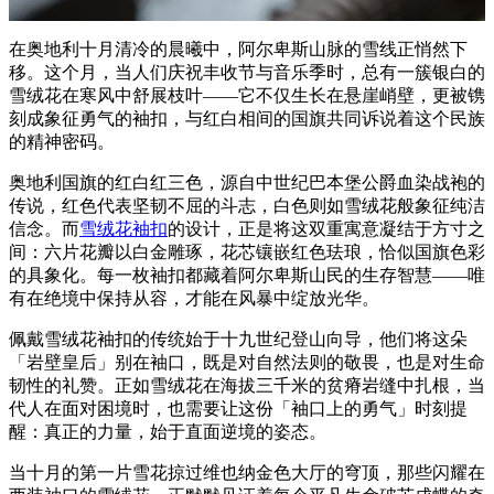
在奥地利十月清冷的晨曦中，阿尔卑斯山脉的雪线正悄然下
移。这个月，当人们庆祝丰收节与音乐季时，总有一簇银白的
雪绒花在寒风中舒展枝叶——它不仅生长在悬崖峭壁，更被镌
刻成象征勇气的袖扣，与红白相间的国旗共同诉说着这个民族
的精神密码。
奥地利国旗的红白红三色，源自中世纪巴本堡公爵血染战袍的
传说，红色代表坚韧不屈的斗志，白色则如雪绒花般象征纯洁
信念。而
雪绒花袖扣
的设计，正是将这双重寓意凝结于方寸之
间：六片花瓣以白金雕琢，花芯镶嵌红色珐琅，恰似国旗色彩
的具象化。每一枚袖扣都藏着阿尔卑斯山民的生存智慧——唯
有在绝境中保持从容，才能在风暴中绽放光华。
佩戴雪绒花袖扣的传统始于十九世纪登山向导，他们将这朵
「岩壁皇后」别在袖口，既是对自然法则的敬畏，也是对生命
韧性的礼赞。正如雪绒花在海拔三千米的贫瘠岩缝中扎根，当
代人在面对困境时，也需要让这份「袖口上的勇气」时刻提
醒：真正的力量，始于直面逆境的姿态。
当十月的第一片雪花掠过维也纳金色大厅的穹顶，那些闪耀在