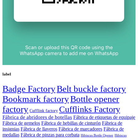
label
Badge Factory
Belt buckle factory
Bookmark factory
Bottle opener
factory
Cufflinks Factory
Cufflink factory
Fábrica de abridores de botellas
Fábrica de etiquetas de equipaje
Fábrica de gemelos
Fábrica de hebillas de cinturón
Fábrica de
insignias
Fábrica de llaveros
Fábrica de marcadores
Fábrica de
medallas
Fábrica de pinzas para corbata
Hibiscus Bottle Opener
Hibiscus