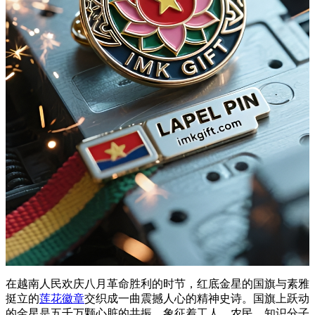
在越南人民欢庆八月革命胜利的时节，红底金星的国旗与素雅
挺立的
莲花徽章
交织成一曲震撼人心的精神史诗。国旗上跃动
的金星是五千万颗心脏的共振，象征着工人、农民、知识分子