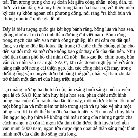
trái Tim tượng trưng cho sự đoàn kết giữa công nhân, nông dân, trí
thức và toàn dân; Và huy hiệu trung tâm của hoa sen, với thiên niên
kỷ của sự khôn ngoan của phương đông, nói rằng “ra khỏi bùn và
không nhuộm” quốc gia lễ hội.
Đây là biểu tượng quốc gia kết hợp bánh răng, bông lúa và hoa sen,
giống như mật mã của tinh thần đương đại việt nam. Bánh răng
trong mạch của nền văn minh công nghiệp, lúa mì cảm ơn đất quà
tặng, và rippo độc lập lotus, tập trung từ cuộc chiến chống pháp cho
đến sự đổi mới và mở cửa không bao giờ thay đổi của đầu tiên. Như
chủ tịch thành phố hồ chí minh đã nói: “lian-gao jie, chìm trong bùn
vẫn còn nhìn vào các ngôi SAO”, khi các doanh nghiệp trẻ với ánh
nắng mặt trời nóng cải thiện gạo, khi các công nhân dệt may trong
đường ống vận chuyển đơn đặt hàng thế giới, nhân vật lian-zhi đã
trở thành một tâm trí của hàng triệu người.
Tại quảng trường ba dinh hà nội, ánh sáng buổi sáng chiếu xuyên
qua lá cờ SAO Kim hôn huy hiệu hoa sen, phản chiếu một hình
bóng của cuộc đấu tranh của dân tộc này, một nỗ lực khiêm tốn như
một bông lúa và một niềm tự hào trong sạch và tự bảo vệ như một
bông sen. Khi một thế hệ mới của thanh niên việt nam gắn huy hiệu
lên ngực họ, họ thừa kế không chỉ máu nóng của những người cha
cách mạng, mà còn là ngọn lửa tinh thần được tinh luyện bởi nền
văn minh 5000 năm, ngọn lửa được định đoạt để thắp sáng một bình
minh mới của châu thổ sông cửu long.