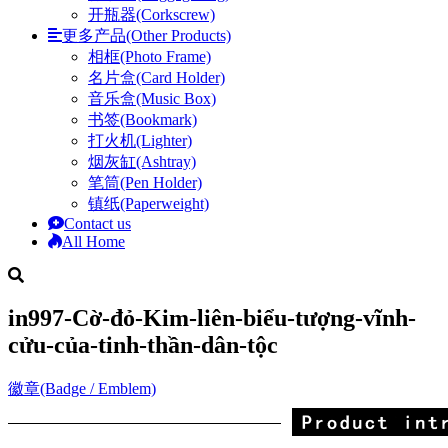
开瓶器(Corkscrew)
更多产品(Other Products)
相框(Photo Frame)
名片盒(Card Holder)
音乐盒(Music Box)
书签(Bookmark)
打火机(Lighter)
烟灰缸(Ashtray)
笔筒(Pen Holder)
镇纸(Paperweight)
Contact us
All Home
in997-Cờ-đỏ-Kim-liên-biểu-tượng-vĩnh-
cửu-của-tinh-thần-dân-tộc
徽章(Badge / Emblem)