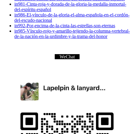
in981-Cinta-roja-y-dorada-de-la-gloria-la-medalla-inmortal-
del-espíritu-español
in986-El-vínculo-de-la-gloria-el-alma-española-en-el-cordón-
del-escudo-nacional
in992-Por-encima-de-la-cinta-las-estrellas-son-eternas
in985-Vínculo-rojo-y-amarillo-tejiendo-la-columna-vertebral-
de-la-nación-en-la-urdimbre-y-la-trama-del-honor
WeChat