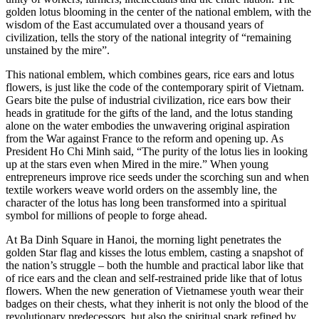
golden lotus blooming in the center of the national emblem, with the
wisdom of the East accumulated over a thousand years of
civilization, tells the story of the national integrity of “remaining
unstained by the mire”.
This national emblem, which combines gears, rice ears and lotus
flowers, is just like the code of the contemporary spirit of Vietnam.
Gears bite the pulse of industrial civilization, rice ears bow their
heads in gratitude for the gifts of the land, and the lotus standing
alone on the water embodies the unwavering original aspiration
from the War against France to the reform and opening up. As
President Ho Chi Minh said, “The purity of the lotus lies in looking
up at the stars even when Mired in the mire.” When young
entrepreneurs improve rice seeds under the scorching sun and when
textile workers weave world orders on the assembly line, the
character of the lotus has long been transformed into a spiritual
symbol for millions of people to forge ahead.
At Ba Dinh Square in Hanoi, the morning light penetrates the
golden Star flag and kisses the lotus emblem, casting a snapshot of
the nation’s struggle – both the humble and practical labor like that
of rice ears and the clean and self-restrained pride like that of lotus
flowers. When the new generation of Vietnamese youth wear their
badges on their chests, what they inherit is not only the blood of the
revolutionary predecessors, but also the spiritual spark refined by