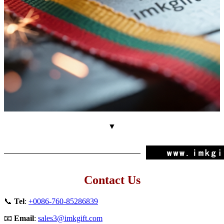
▼
Contact Us
📞
Tel
:
+0086-760-85286839
📧
Email
:
sales3@imkgift.com