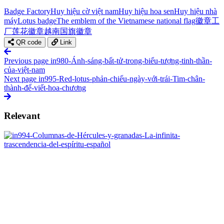
Badge Factory
Huy hiệu cờ việt nam
Huy hiệu hoa sen
Huy hiệu nhà
máy
Lotus badge
The emblem of the Vietnamese national flag
徽章工
厂
莲花徽章
越南国旗徽章
QR code
Link
Previous page
in980-Ánh-sáng-bất-tử-trong-biểu-tượng-tinh-thần-
của-việt-nam
Next page
in995-Red-lotus-phản-chiếu-ngày-với-trái-Tim-chân-
thành-để-viết-hoa-chương
Relevant