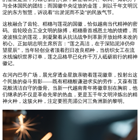
与全体国民的团结；而国徽中央绽放的金莲，则以千年文明沉
淀的东方智慧，诉说着”出淤泥而不染”的民族气节。
这枚融合了齿轮、稻穗与莲花的国徽，恰似越南当代精神的密
码。齿轮咬合工业文明的脉搏，稻穗垂首感恩土地的馈赠，而
凌波独立的莲花，则凝聚着从抗法战争到革新开放始终未改的
初心。正如胡志明主席所言：”莲之高洁，在于深陷泥淖仍仰
望星辰”，当年轻创业者顶着烈日改良稻种，当纺织女工在流
水线编织世界订单，莲之品格早已化作千万人砥砺前行的精神
徽记。
在河内巴亭广场，晨光穿透金星旗亲吻着莲花徽章，投射出这
个民族的奋斗剪影——既有稻穗般谦逊求实的劳作，又葆有莲
花般清洁自守的傲骨。当新一代越南青年将徽章别在胸前，他
们继承的不仅是革命先辈的热血，更是五千年文明淬炼出的精
神火种，这簇火种，注定要照亮湄公河三角洲新的黎明。