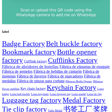
label
Badge Factory
Belt buckle factory
Bookmark factory
Bottle opener
factory
Cufflinks Factory
Cufflink factory
Fábrica de abridores de botellas
Fábrica de etiquetas de equipaje
Fábrica de gemelos
Fábrica de hebillas de cinturón
Fábrica de
insignias
Fábrica de llaveros
Fábrica de marcadores
Fábrica de
medallas
Fábrica de pinzas para corbata
Hibiscus Bottle Opener
Hibiscus
Keychain Factory
Key chain factory
flower emblem
Lotus
badge
Lotus luggage tag
Lotus belt buckle
Lotus keychain
Lotus medal
Lotus tie clip
Luggage tag factory
Medal Factory
Tie clip factory
书签工厂
奖牌
Tulip Medal