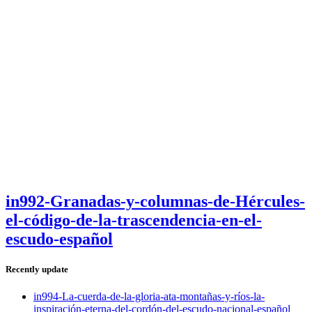
in992-Granadas-y-columnas-de-Hércules-
el-código-de-la-trascendencia-en-el-
escudo-español
Recently update
in994-La-cuerda-de-la-gloria-ata-montañas-y-ríos-la-
inspiración-eterna-del-cordón-del-escudo-nacional-español