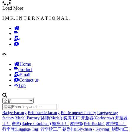
Load More
I M K. I N T E R N A T I O N A L .
Home
product
Email
Contact us
Top
Badge Factory
Belt buckle factory
Bottle opener factory
Luggage tag
factory
Medal Factory
奖牌(Medal)
奖牌工厂
开瓶器(Corkscrew)
开瓶器
工厂
徽章(Badge / Emblem)
徽章工厂
皮带扣(Belt Buckle)
皮带扣工厂
行李牌(Luggage Tag)
行李牌工厂
钥匙扣(Keychain / Keyring)
钥匙扣工