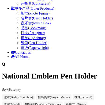
开瓶器(Corkscrew)
更多产品(Other Products)
相框(Photo Frame)
名片盒(Card Holder)
音乐盒(Music Box)
书签(Bookmark)
打火机(Lighter)
烟灰缸(Ashtray)
笔筒(Pen Holder)
镇纸(Paperweight)
Contact us
All Home
National Emblem Pen Holder
分类classify
徽章(Badge / Emblem)
挂绳奖牌(lanyardMedal)
挂绳(lanyard)
奖牌(Medal)
钥匙扣(Keychain / Keyring)
袖扣(Cufflinks)