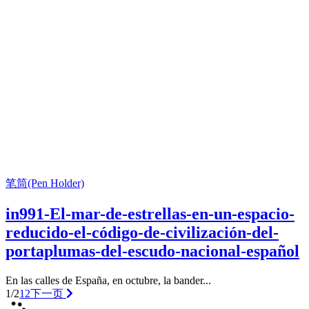
笔筒(Pen Holder)
in991-El-mar-de-estrellas-en-un-espacio-
reducido-el-código-de-civilización-del-
portaplumas-del-escudo-nacional-español
En las calles de España, en octubre, la bander...
1/2
1
2
下一页