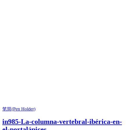
笔筒(Pen Holder)
in985-La-columna-vertebral-ibérica-en-
el-portalápices