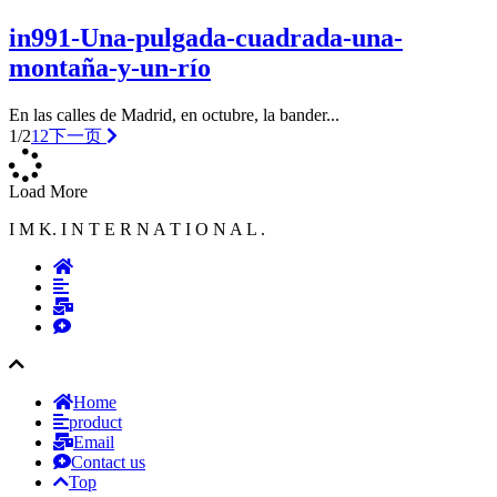
in991-Una-pulgada-cuadrada-una-
montaña-y-un-río
En las calles de Madrid, en octubre, la bander...
1/2
1
2
下一页
Load More
I M K. I N T E R N A T I O N A L .
Home
product
Email
Contact us
Top