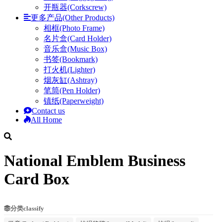
开瓶器(Corkscrew)
更多产品(Other Products)
相框(Photo Frame)
名片盒(Card Holder)
音乐盒(Music Box)
书签(Bookmark)
打火机(Lighter)
烟灰缸(Ashtray)
笔筒(Pen Holder)
镇纸(Paperweight)
Contact us
All Home
National Emblem Business
Card Box
分类classify