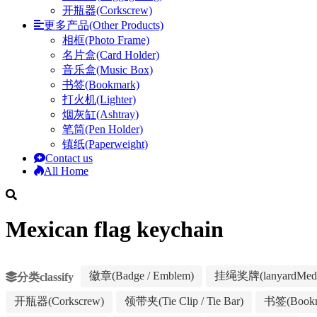
开瓶器(Corkscrew)
更多产品(Other Products)
相框(Photo Frame)
名片盒(Card Holder)
音乐盒(Music Box)
书签(Bookmark)
打火机(Lighter)
烟灰缸(Ashtray)
笔筒(Pen Holder)
镇纸(Paperweight)
Contact us
All Home
Mexican flag keychain
徽章(Badge / Emblem)
挂绳奖牌(lanyardMeda
分类classify
开瓶器(Corkscrew)
领带夹(Tie Clip / Tie Bar)
书签(Bookm