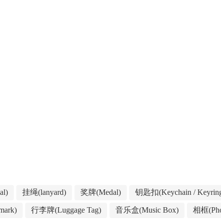
l)
挂绳(lanyard)
奖牌(Medal)
钥匙扣(Keychain / Keyrin
ark)
行李牌(Luggage Tag)
音乐盒(Music Box)
相框(Pho