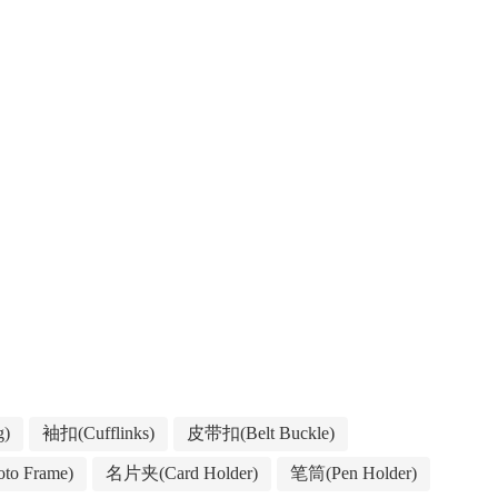
g)
袖扣(Cufflinks)
皮带扣(Belt Buckle)
to Frame)
名片夹(Card Holder)
笔筒(Pen Holder)