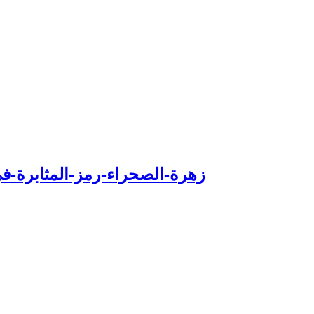
in994-زهرة-الصحراء-رمز-المثابرة