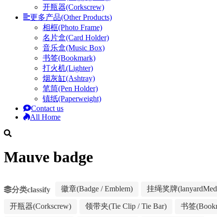
开瓶器(Corkscrew)
更多产品(Other Products)
相框(Photo Frame)
名片盒(Card Holder)
音乐盒(Music Box)
书签(Bookmark)
打火机(Lighter)
烟灰缸(Ashtray)
笔筒(Pen Holder)
镇纸(Paperweight)
Contact us
All Home
Mauve badge
徽章(Badge / Emblem)
挂绳奖牌(lanyardMeda
分类classify
开瓶器(Corkscrew)
领带夹(Tie Clip / Tie Bar)
书签(Bookm