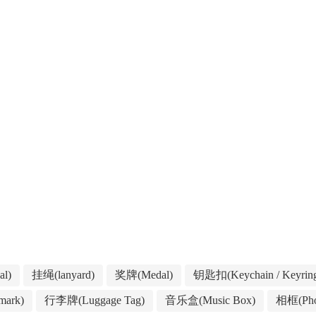
l)
挂绳(lanyard)
奖牌(Medal)
钥匙扣(Keychain / Keyrin
ark)
行李牌(Luggage Tag)
音乐盒(Music Box)
相框(Pho