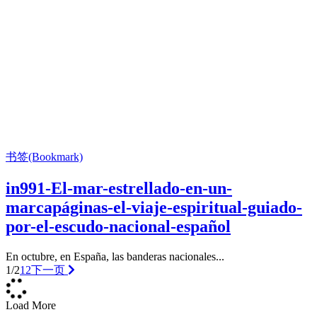
书签(Bookmark)
in991-El-mar-estrellado-en-un-
marcapáginas-el-viaje-espiritual-guiado-
por-el-escudo-nacional-español
En octubre, en España, las banderas nacionales...
1/2
1
2
下一页
Load More