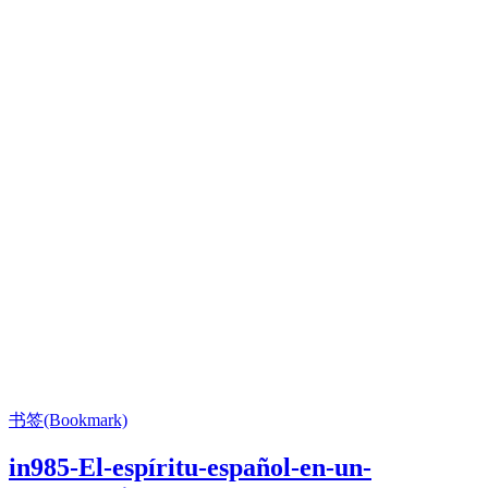
书签(Bookmark)
in985-El-espíritu-español-en-un-