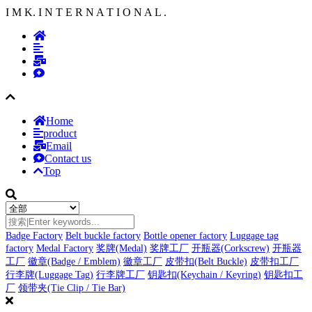
I M K. I N T E R N A T I O N A L .
Home
product
Email
Contact us
Top
Badge Factory
Belt buckle factory
Bottle opener factory
Luggage tag
factory
Medal Factory
奖牌(Medal)
奖牌工厂
开瓶器(Corkscrew)
开瓶器
工厂
徽章(Badge / Emblem)
徽章工厂
皮带扣(Belt Buckle)
皮带扣工厂
行李牌(Luggage Tag)
行李牌工厂
钥匙扣(Keychain / Keyring)
钥匙扣工
厂
领带夹(Tie Clip / Tie Bar)