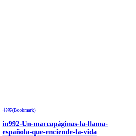
书签(Bookmark)
in992-Un-marcapáginas-la-llama-
española-que-enciende-la-vida