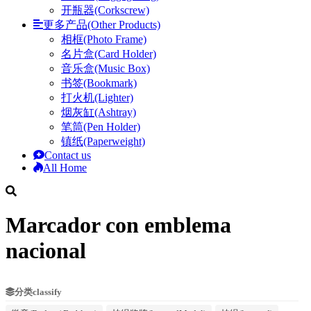
开瓶器(Corkscrew)
更多产品(Other Products)
相框(Photo Frame)
名片盒(Card Holder)
音乐盒(Music Box)
书签(Bookmark)
打火机(Lighter)
烟灰缸(Ashtray)
笔筒(Pen Holder)
镇纸(Paperweight)
Contact us
All Home
Marcador con emblema
nacional
分类classify