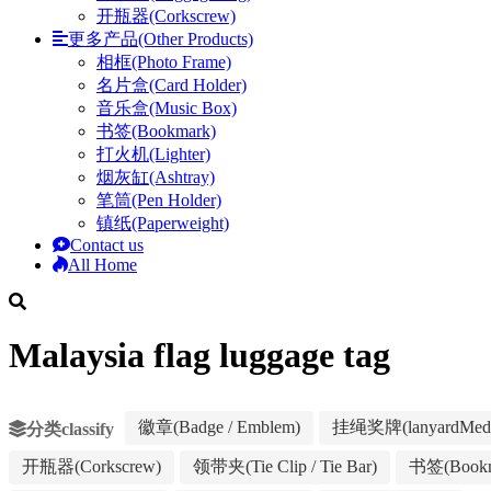
开瓶器(Corkscrew)
更多产品(Other Products)
相框(Photo Frame)
名片盒(Card Holder)
音乐盒(Music Box)
书签(Bookmark)
打火机(Lighter)
烟灰缸(Ashtray)
笔筒(Pen Holder)
镇纸(Paperweight)
Contact us
All Home
Malaysia flag luggage tag
徽章(Badge / Emblem)
挂绳奖牌(lanyardMeda
分类classify
开瓶器(Corkscrew)
领带夹(Tie Clip / Tie Bar)
书签(Bookm