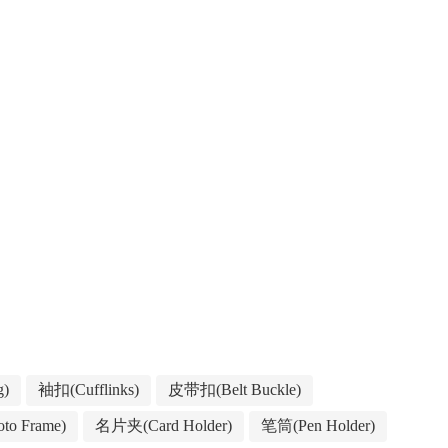
g)
袖扣(Cufflinks)
皮带扣(Belt Buckle)
to Frame)
名片夹(Card Holder)
笔筒(Pen Holder)