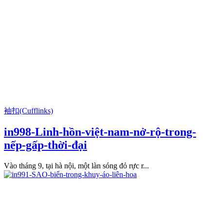
袖扣(Cufflinks)
in998-Linh-hồn-việt-nam-nở-rộ-trong-
nếp-gấp-thời-đại
Vào tháng 9, tại hà nội, một làn sóng đỏ rực r...