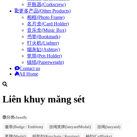
开瓶器(Corkscrew)
更多产品(Other Products)
相框(Photo Frame)
名片盒(Card Holder)
音乐盒(Music Box)
书签(Bookmark)
打火机(Lighter)
烟灰缸(Ashtray)
笔筒(Pen Holder)
镇纸(Paperweight)
Contact us
All Home
Liên khuy măng sét
分类classify
徽章(Badge / Emblem)
挂绳奖牌(lanyardMedal)
挂绳(lanyard)
奖牌(Medal)
钥匙扣(Keychain / Keyring)
袖扣(Cufflinks)