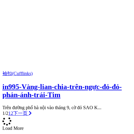
袖扣(Cufflinks)
in995-Vàng-lian-chia-trên-ngực-đỏ-đỏ-
phản-ánh-trái-Tim
Trên đường phố hà nội vào tháng 9, cờ đỏ SAO K...
1/2
1
2
下一页
Load More