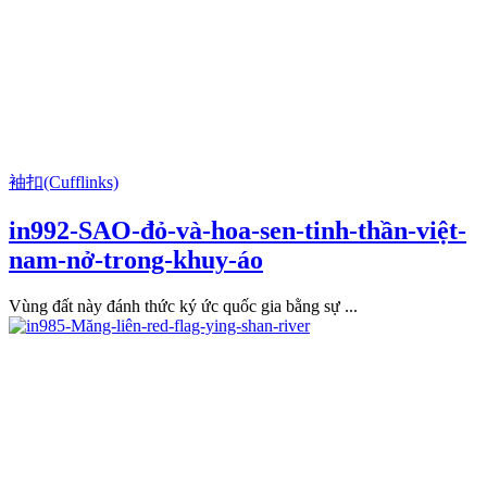
袖扣(Cufflinks)
in992-SAO-đỏ-và-hoa-sen-tinh-thần-việt-
nam-nở-trong-khuy-áo
Vùng đất này đánh thức ký ức quốc gia bằng sự ...