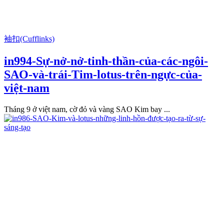
袖扣(Cufflinks)
in994-Sự-nở-nở-tinh-thần-của-các-ngôi-
SAO-và-trái-Tim-lotus-trên-ngực-của-
việt-nam
Tháng 9 ở việt nam, cờ đỏ và vàng SAO Kim bay ...