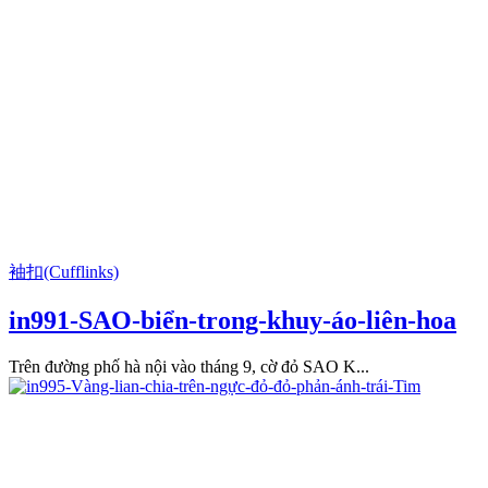
袖扣(Cufflinks)
in991-SAO-biển-trong-khuy-áo-liên-hoa
Trên đường phố hà nội vào tháng 9, cờ đỏ SAO K...