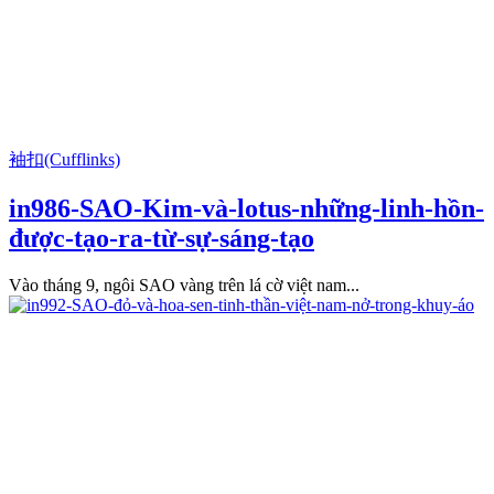
袖扣(Cufflinks)
in986-SAO-Kim-và-lotus-những-linh-hồn-
được-tạo-ra-từ-sự-sáng-tạo
Vào tháng 9, ngôi SAO vàng trên lá cờ việt nam...