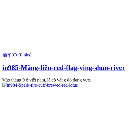
袖扣(Cufflinks)
in985-Măng-liên-red-flag-ying-shan-river
Vào tháng 9 ở việt nam, lá cờ vàng đỏ đang vươ...