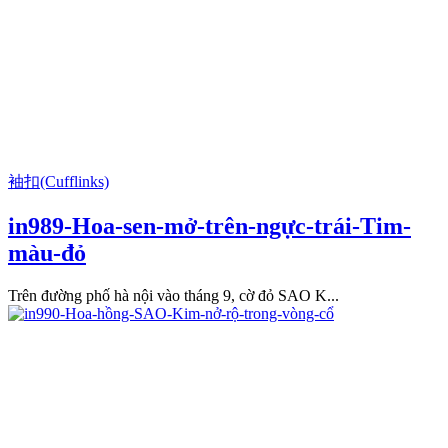
袖扣(Cufflinks)
in989-Hoa-sen-mở-trên-ngực-trái-Tim-
màu-đỏ
Trên đường phố hà nội vào tháng 9, cờ đỏ SAO K...