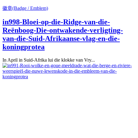
徽章(Badge / Emblem)
in998-Bloei-op-die-Ridge-van-die-
Reënboog-Die-ontwakende-verligting-
van-die-Suid-Afrikaanse-vlag-en-die-
koningprotea
In April in Suid-Afrika lui die klokke van Vry...