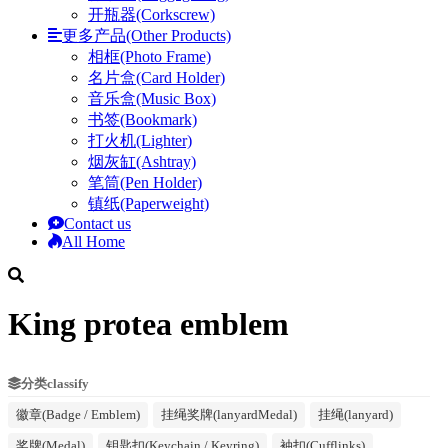
开瓶器(Corkscrew)
更多产品(Other Products)
相框(Photo Frame)
名片盒(Card Holder)
音乐盒(Music Box)
书签(Bookmark)
打火机(Lighter)
烟灰缸(Ashtray)
笔筒(Pen Holder)
镇纸(Paperweight)
Contact us
All Home
King protea emblem
分类classify
徽章(Badge / Emblem)
挂绳奖牌(lanyardMedal)
挂绳(lanyard)
奖牌(Medal)
钥匙扣(Keychain / Keyring)
袖扣(Cufflinks)