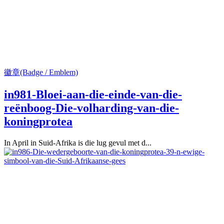
徽章(Badge / Emblem)
in981-Bloei-aan-die-einde-van-die-
reënboog-Die-volharding-van-die-
koningprotea
In April in Suid-Afrika is die lug gevul met d...