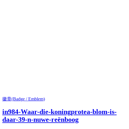
徽章(Badge / Emblem)
in984-Waar-die-koningprotea-blom-is-
daar-39-n-nuwe-reënboog