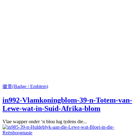
徽章(Badge / Emblem)
in992-Vlamkoningblom-39-n-Totem-van-
Lewe-wat-in-Suid-Afrika-blom
Vlae wapper onder ‘n blou lug tydens die...