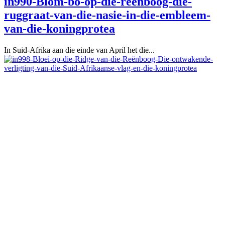
in990-Blom-bo-op-die-reënboog-die-
ruggraat-van-die-nasie-in-die-embleem-
van-die-koningprotea
In Suid-Afrika aan die einde van April het die...