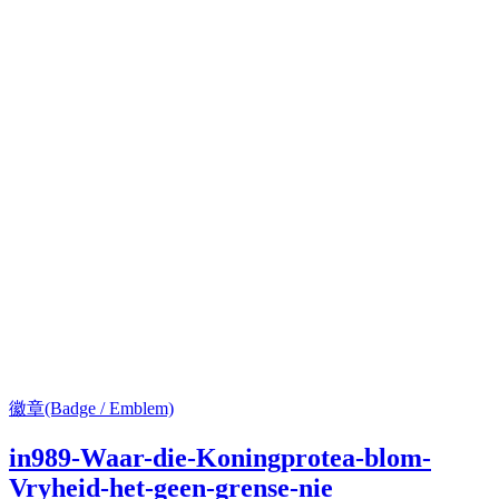
徽章(Badge / Emblem)
in989-Waar-die-Koningprotea-blom-
Vryheid-het-geen-grense-nie