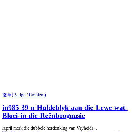
徽章(Badge / Emblem)
in985-39-n-Huldeblyk-aan-die-Lewe-wat-
Bloei-in-die-Reënboognasie
April merk die dubbele herdenking van Vryheids...