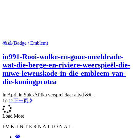
徽章(Badge / Emblem)
in991-Rooi-wolke-en-goue-meeldrade-
wat-die-berge-en-riviere-weerspieël-die-
nuwe-lewenskode-in-die-embleem-van-
die-koningprotea
In April in Suid-Afrika versprei daar altyd &#...
1/2
1
2
下一页
Load More
I M K. I N T E R N A T I O N A L .