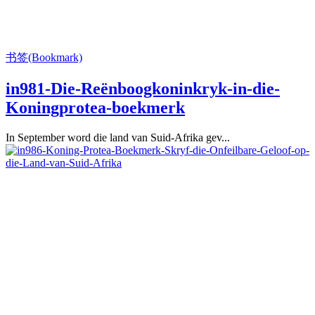
书签(Bookmark)
in981-Die-Reënboogkoninkryk-in-die-
Koningprotea-boekmerk
In September word die land van Suid-Afrika gev...