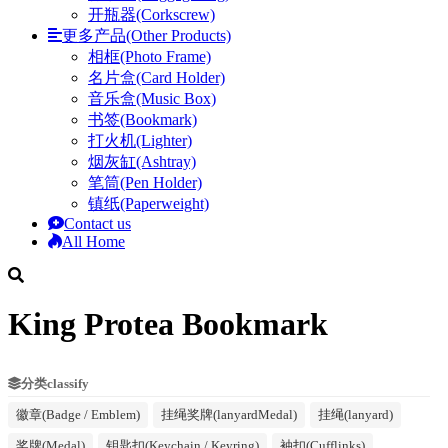
开瓶器(Corkscrew)
更多产品(Other Products)
相框(Photo Frame)
名片盒(Card Holder)
音乐盒(Music Box)
书签(Bookmark)
打火机(Lighter)
烟灰缸(Ashtray)
笔筒(Pen Holder)
镇纸(Paperweight)
Contact us
All Home
King Protea Bookmark
分类classify
徽章(Badge / Emblem)
挂绳奖牌(lanyardMedal)
挂绳(lanyard)
奖牌(Medal)
钥匙扣(Keychain / Keyring)
袖扣(Cufflinks)