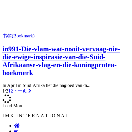
书签(Bookmark)
in991-Die-vlam-wat-nooit-vervaag-nie-
die-ewige-inspirasie-van-die-Suid-
Afrikaanse-vlag-en-die-koningprotea-
boekmerk
In April in Suid-Afrika het die nagloed van di...
1/2
1
2
下一页
Load More
I M K. I N T E R N A T I O N A L .