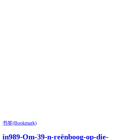
书签(Bookmark)
in989-Om-39-n-reënboog-op-die-