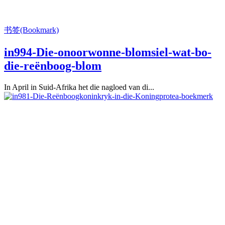
书签(Bookmark)
in994-Die-onoorwonne-blomsiel-wat-bo-
die-reënboog-blom
In April in Suid-Afrika het die nagloed van di...