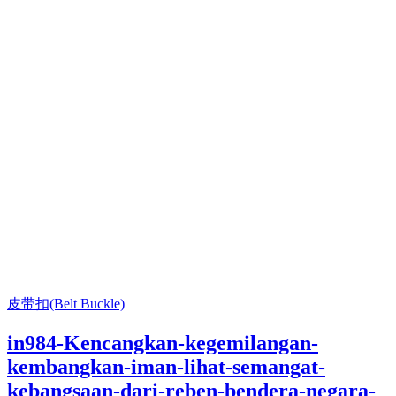
皮带扣(Belt Buckle)
in984-Kencangkan-kegemilangan-
kembangkan-iman-lihat-semangat-
kebangsaan-dari-reben-bendera-negara-