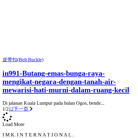
皮带扣(Belt Buckle)
in991-Butang-emas-bunga-raya-
mengikat-negara-dengan-tanah-air-
mewarisi-hati-murni-dalam-ruang-kecil
Di jalanan Kuala Lumpur pada bulan Ogos, bende...
1/2
1
2
下一页
Load More
I M K. I N T E R N A T I O N A L .