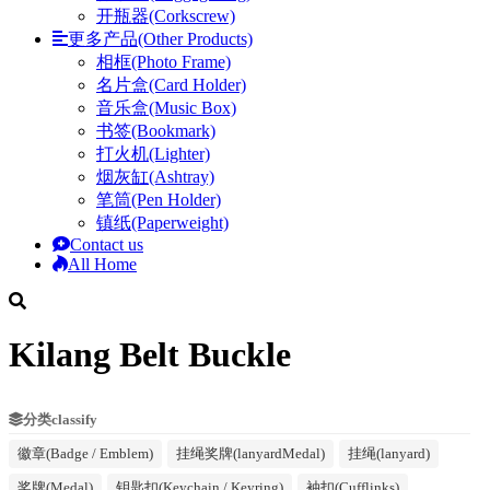
开瓶器(Corkscrew)
更多产品(Other Products)
相框(Photo Frame)
名片盒(Card Holder)
音乐盒(Music Box)
书签(Bookmark)
打火机(Lighter)
烟灰缸(Ashtray)
笔筒(Pen Holder)
镇纸(Paperweight)
Contact us
All Home
Kilang Belt Buckle
分类classify
徽章(Badge / Emblem)
挂绳奖牌(lanyardMedal)
挂绳(lanyard)
奖牌(Medal)
钥匙扣(Keychain / Keyring)
袖扣(Cufflinks)