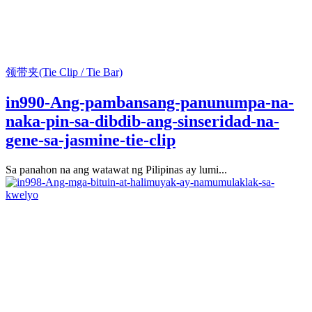
领带夹(Tie Clip / Tie Bar)
in990-Ang-pambansang-panunumpa-na-
naka-pin-sa-dibdib-ang-sinseridad-na-
gene-sa-jasmine-tie-clip
Sa panahon na ang watawat ng Pilipinas ay lumi...