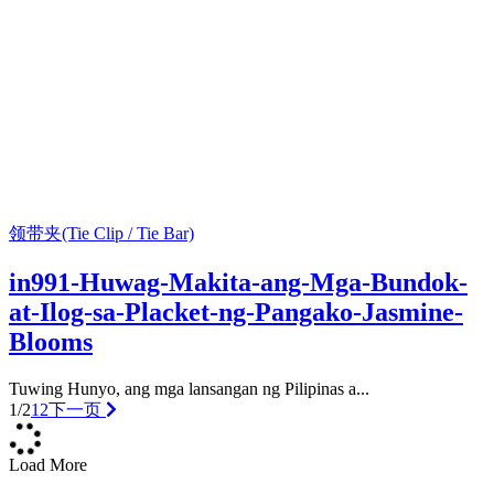
领带夹(Tie Clip / Tie Bar)
in991-Huwag-Makita-ang-Mga-Bundok-
at-Ilog-sa-Placket-ng-Pangako-Jasmine-
Blooms
Tuwing Hunyo, ang mga lansangan ng Pilipinas a...
1/2
1
2
下一页
Load More