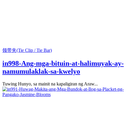
领带夹(Tie Clip / Tie Bar)
in998-Ang-mga-bituin-at-halimuyak-ay-
namumulaklak-sa-kwelyo
Tuwing Hunyo, sa mainit na kapaligiran ng Araw...