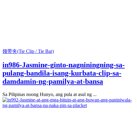
领带夹(Tie Clip / Tie Bar)
in986-Jasmine-ginto-nagniningning-sa-
pulang-bandila-isang-kurbata-clip-sa-
damdamin-ng-pamilya-at-bansa
Sa Pilipinas noong Hunyo, ang pula at asul ng ...