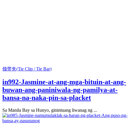
领带夹(Tie Clip / Tie Bar)
in992-Jasmine-at-ang-mga-bituin-at-ang-
buwan-ang-paniniwala-ng-pamilya-at-
bansa-na-naka-pin-sa-placket
Sa Manila Bay sa Hunyo, ginintuang liwanag ng ...