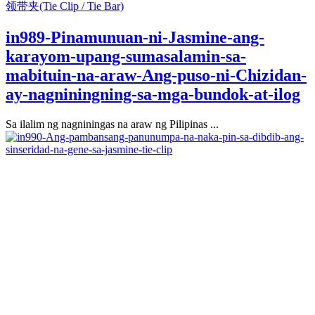
领带夹(Tie Clip / Tie Bar)
in989-Pinamunuan-ni-Jasmine-ang-
karayom-upang-sumasalamin-sa-
mabituin-na-araw-Ang-puso-ni-Chizidan-
ay-nagniningning-sa-mga-bundok-at-ilog
Sa ilalim ng nagniningas na araw ng Pilipinas ...