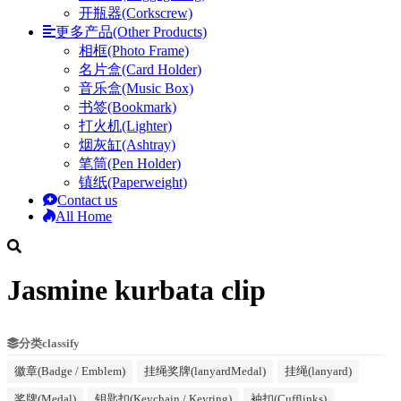
开瓶器(Corkscrew)
更多产品(Other Products)
相框(Photo Frame)
名片盒(Card Holder)
音乐盒(Music Box)
书签(Bookmark)
打火机(Lighter)
烟灰缸(Ashtray)
笔筒(Pen Holder)
镇纸(Paperweight)
Contact us
All Home
Jasmine kurbata clip
分类classify
徽章(Badge / Emblem)
挂绳奖牌(lanyardMedal)
挂绳(lanyard)
奖牌(Medal)
钥匙扣(Keychain / Keyring)
袖扣(Cufflinks)