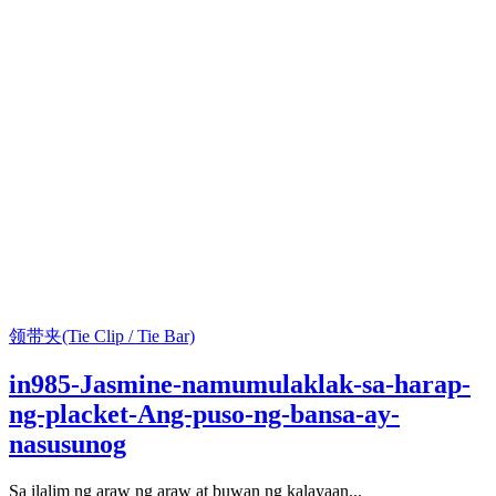
领带夹(Tie Clip / Tie Bar)
in985-Jasmine-namumulaklak-sa-harap-
ng-placket-Ang-puso-ng-bansa-ay-
nasusunog
Sa ilalim ng araw ng araw at buwan ng kalayaan...