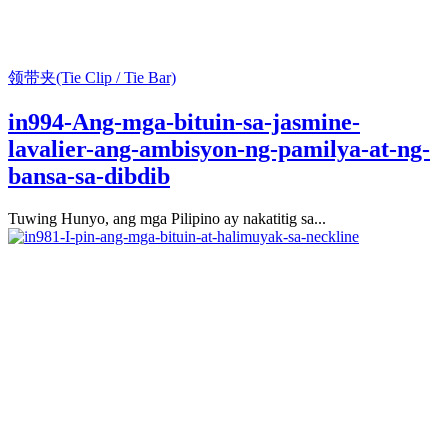
领带夹(Tie Clip / Tie Bar)
in994-Ang-mga-bituin-sa-jasmine-
lavalier-ang-ambisyon-ng-pamilya-at-ng-
bansa-sa-dibdib
Tuwing Hunyo, ang mga Pilipino ay nakatitig sa...