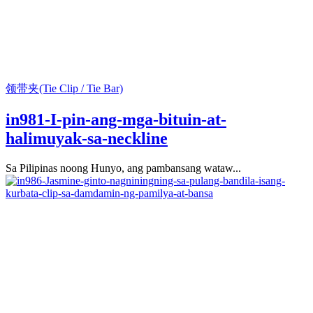
领带夹(Tie Clip / Tie Bar)
in981-I-pin-ang-mga-bituin-at-
halimuyak-sa-neckline
Sa Pilipinas noong Hunyo, ang pambansang wataw...