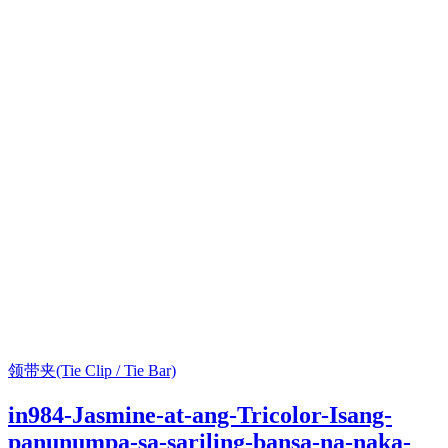
领带夹(Tie Clip / Tie Bar)
in984-Jasmine-at-ang-Tricolor-Isang-
panunumpa-sa-sariling-bansa-na-naka-