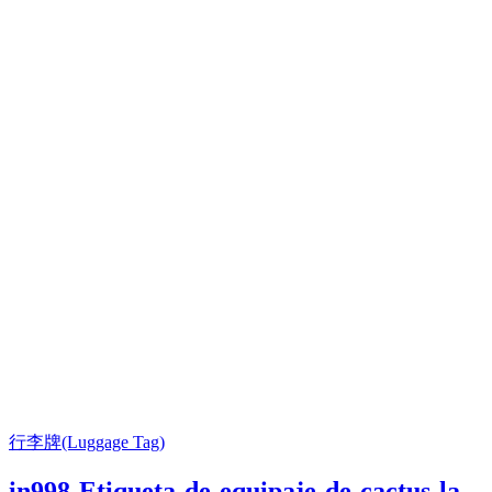
行李牌(Luggage Tag)
in998-Etiqueta-de-equipaje-de-cactus-la-