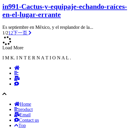
in991-Cactus-y-equipaje-echando-raíces-
en-el-lugar-errante
Es septiembre en México, y el resplandor de la...
1/2
1
2
下一页
Load More
I M K. I N T E R N A T I O N A L .
Home
product
Email
Contact us
Top