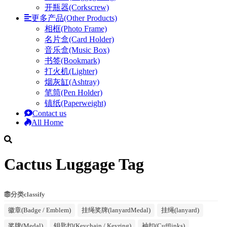
开瓶器(Corkscrew)
更多产品(Other Products)
相框(Photo Frame)
名片盒(Card Holder)
音乐盒(Music Box)
书签(Bookmark)
打火机(Lighter)
烟灰缸(Ashtray)
笔筒(Pen Holder)
镇纸(Paperweight)
Contact us
All Home
Cactus Luggage Tag
分类classify
徽章(Badge / Emblem)
挂绳奖牌(lanyardMedal)
挂绳(lanyard)
奖牌(Medal)
钥匙扣(Keychain / Keyring)
袖扣(Cufflinks)