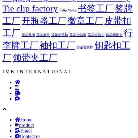
Tie clip factory
书签工厂
奖牌
Tulip Medal
工厂
开瓶器工厂
徽章工厂
皮带扣
工厂
行
莲花徽章
莲花行李牌
莲花奖牌
莲花皮带扣
莲花钥匙扣
莲花领带夹
李牌工厂
袖扣工厂
钥匙扣工
郁金香奖牌
厂
领带夹工厂
I M K. I N T E R N A T I O N A L .
Home
product
Email
Contact us