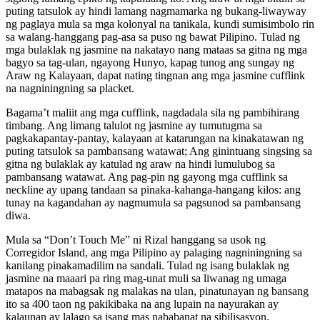
puting tatsulok ay hindi lamang nagmamarka ng bukang-liwayway
ng paglaya mula sa mga kolonyal na tanikala, kundi sumisimbolo rin
sa walang-hanggang pag-asa sa puso ng bawat Pilipino. Tulad ng
mga bulaklak ng jasmine na nakatayo nang mataas sa gitna ng mga
bagyo sa tag-ulan, ngayong Hunyo, kapag tunog ang sungay ng
Araw ng Kalayaan, dapat nating tingnan ang mga jasmine cufflink
na nagniningning sa placket.
Bagama’t maliit ang mga cufflink, nagdadala sila ng pambihirang
timbang. Ang limang talulot ng jasmine ay tumutugma sa
pagkakapantay-pantay, kalayaan at katarungan na kinakatawan ng
puting tatsulok sa pambansang watawat; Ang ginintuang singsing sa
gitna ng bulaklak ay katulad ng araw na hindi lumulubog sa
pambansang watawat. Ang pag-pin ng gayong mga cufflink sa
neckline ay upang tandaan sa pinaka-kahanga-hangang kilos: ang
tunay na kagandahan ay nagmumula sa pagsunod sa pambansang
diwa.
Mula sa “Don’t Touch Me” ni Rizal hanggang sa usok ng
Corregidor Island, ang mga Pilipino ay palaging nagniningning sa
kanilang pinakamadilim na sandali. Tulad ng isang bulaklak ng
jasmine na maaari pa ring mag-unat muli sa liwanag ng umaga
matapos na mabagsak ng malakas na ulan, pinatunayan ng bansang
ito sa 400 taon ng pakikibaka na ang lupain na nayurakan ay
kalaunan ay lalago sa isang mas nababanat na sibilisasyon.