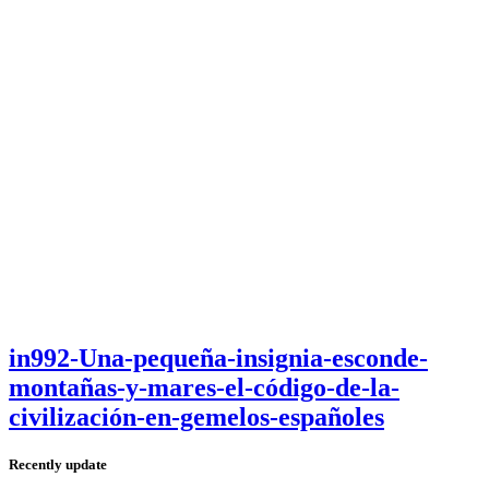
in992-Una-pequeña-insignia-esconde-
montañas-y-mares-el-código-de-la-
civilización-en-gemelos-españoles
Recently update