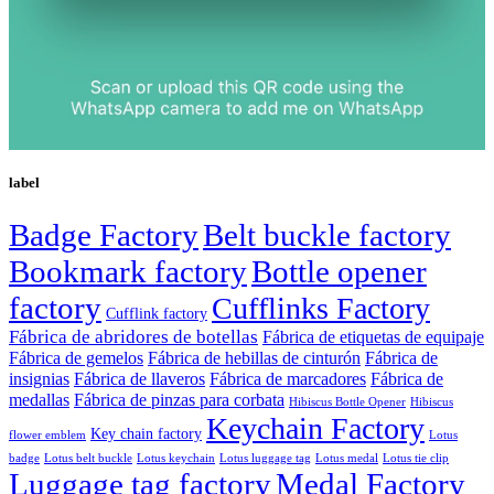
label
Badge Factory
Belt buckle factory
Bookmark factory
Bottle opener
factory
Cufflinks Factory
Cufflink factory
Fábrica de abridores de botellas
Fábrica de etiquetas de equipaje
Fábrica de gemelos
Fábrica de hebillas de cinturón
Fábrica de
insignias
Fábrica de llaveros
Fábrica de marcadores
Fábrica de
medallas
Fábrica de pinzas para corbata
Hibiscus Bottle Opener
Hibiscus
Keychain Factory
Key chain factory
flower emblem
Lotus
badge
Lotus luggage tag
Lotus belt buckle
Lotus keychain
Lotus medal
Lotus tie clip
Luggage tag factory
Medal Factory