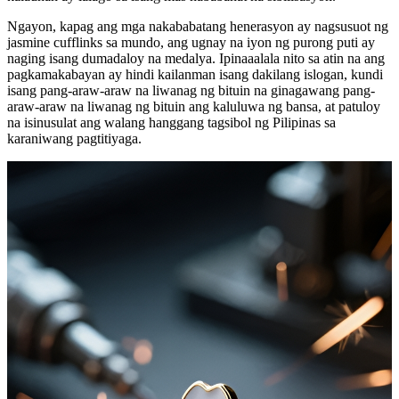
Ngayon, kapag ang mga nakababatang henerasyon ay nagsusuot ng
jasmine cufflinks sa mundo, ang ugnay na iyon ng purong puti ay
naging isang dumadaloy na medalya. Ipinaaalala nito sa atin na ang
pagkamakabayan ay hindi kailanman isang dakilang islogan, kundi
isang pang-araw-araw na liwanag ng bituin na ginagawang pang-
araw-araw na liwanag ng bituin ang kaluluwa ng bansa, at patuloy
na isinusulat ang walang hanggang tagsibol ng Pilipinas sa
karaniwang pagtitiyaga.