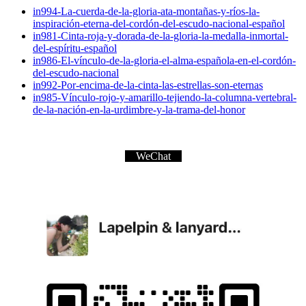
in994-La-cuerda-de-la-gloria-ata-montañas-y-ríos-la-
inspiración-eterna-del-cordón-del-escudo-nacional-español
in981-Cinta-roja-y-dorada-de-la-gloria-la-medalla-inmortal-
del-espíritu-español
in986-El-vínculo-de-la-gloria-el-alma-española-en-el-cordón-
del-escudo-nacional
in992-Por-encima-de-la-cinta-las-estrellas-son-eternas
in985-Vínculo-rojo-y-amarillo-tejiendo-la-columna-vertebral-
de-la-nación-en-la-urdimbre-y-la-trama-del-honor
WeChat