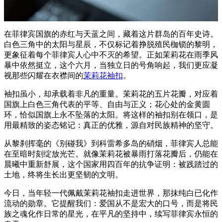
在菲律宾国旗的赤红与天蓝之间，藏着这片群岛的百年史诗。
白色三角中的太阳与星辰，不仅标记着挣脱殖民枷锁的黎明，
更象征着每个菲律宾人心中不灭的希望。正如茉莉花在雨季风
暴中依然挺立，这个六月，当独立日的号角响起，我们更应凝
视那些闪耀在衣襟间的
茉莉花袖扣
。
袖扣虽小，却承载着非凡的重量。茉莉花的五片花瓣，对应着
国旗上白色三角代表的平等、自由与正义；花心处的金黄圆
环，恰似国旗上永不坠落的太阳。将这样的袖扣别在领口，是
用最精致的姿态铭记：真正的优雅，源自对民族精神的坚守。
从黎刹挥毫的《别碰我》到科雷希多岛的硝烟，菲律宾人总能
在至暗时刻绽放光芒。就像茉莉花被暴雨打落花瓣后，仍能在
晨曦中重新舒展，这个国家用四百年的抗争证明：被践踏过的
土地，终将生长出更坚韧的文明。
今日，当年轻一代佩戴茉莉花袖扣走进世界，那抹纯白已化作
流动的勋章。它提醒我们：爱国从不是宏大的口号，而是将民
族之魂化作日常的星光，在平凡的坚持中，续写菲律宾永恒的