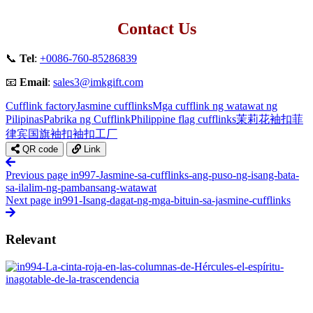
Contact Us
📞
Tel
:
+0086-760-85286839
📧
Email
:
sales3@imkgift.com
Cufflink factory
Jasmine cufflinks
Mga cufflink ng watawat ng
Pilipinas
Pabrika ng Cufflink
Philippine flag cufflinks
茉莉花袖扣
菲
律宾国旗袖扣
袖扣工厂
QR code
Link
Previous page
in997-Jasmine-sa-cufflinks-ang-puso-ng-isang-bata-
sa-ilalim-ng-pambansang-watawat
Next page
in991-Isang-dagat-ng-mga-bituin-sa-jasmine-cufflinks
Relevant