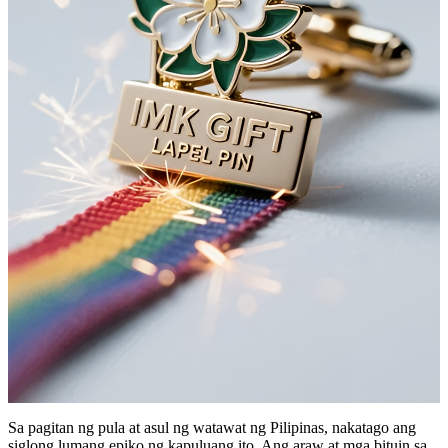
Sa pagitan ng pula at asul ng watawat ng Pilipinas, nakatago ang
siglong lumang epiko ng kapuluang ito. Ang araw at mga bituin sa