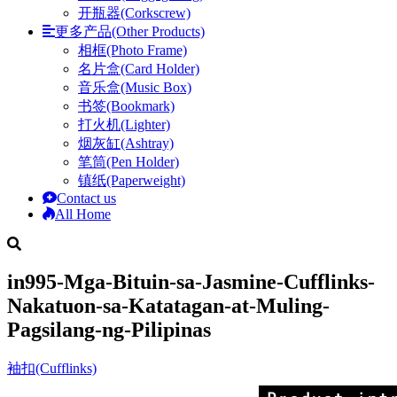
开瓶器(Corkscrew)
更多产品(Other Products)
相框(Photo Frame)
名片盒(Card Holder)
音乐盒(Music Box)
书签(Bookmark)
打火机(Lighter)
烟灰缸(Ashtray)
笔筒(Pen Holder)
镇纸(Paperweight)
Contact us
All Home
in995-Mga-Bituin-sa-Jasmine-Cufflinks-
Nakatuon-sa-Katatagan-at-Muling-
Pagsilang-ng-Pilipinas
袖扣(Cufflinks)