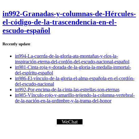
in992-Granadas-y-columnas-de-Hércules-
el-código-de-la-trascendencia-en-el-
escudo-español
Recently update
in994-La-cuerda-de-la-gloria-ata-montañas-y-ríos-la-
inspiración-eterna-del-cordón-del-escudo-nacional-español
in981-Cinta-roja-y-dorada-de-la-gloria-la-medalla-inmortal-
del-espíritu-español
in986-El-vínculo-de-la-gloria-el-alma-española-en-el-cordón-
del-escudo-nacional
in992-Por-encima-de-la-cinta-las-estrellas-son-eternas
in985-Vínculo-rojo-y-amarillo-tejiendo-la-columna-vertebral-
de-la-nación-en-la-urdimbre-y-la-trama-del-honor
WeChat