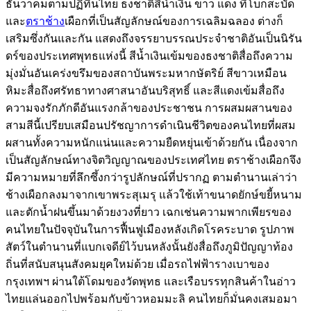
ธันวาคมตามปฏิทินไทย ธงชาติสีน้ำเงิน ขาว แดง ที่โบกสะบัด
และ
ตราช้าง
เผือกที่เป็นสัญลักษณ์ของการเฉลิมฉลอง ต่างก็
เสริมซึ่งกันและกัน แสดงถึงจรรยาบรรณประจำชาติอันเป็นนิรัน
ดร์ของประเทศพุทธแห่งนี้ สีน้ำเงินเข้มของธงชาติสื่อถึงความ
มุ่งมั่นอันเคร่งขรึมของสถาบันพระมหากษัตริย์ สีขาวเหมือน
หิมะสื่อถึงศรัทธาทางศาสนาอันบริสุทธิ์ และสีแดงเข้มสื่อถึง
ความจงรักภักดีอันแรงกล้าของประชาชน การผสมผสานของ
สามสีนี้เปรียบเสมือนปรัชญาการดำเนินชีวิตของคนไทยที่ผสม
ผสานทั้งความหนักแน่นและความยืดหยุ่นเข้าด้วยกัน เนื่องจาก
เป็นสัญลักษณ์ทางจิตวิญญาณของประเทศไทย ตราช้างเผือกจึง
มีความหมายที่ลึกซึ้งกว่ารูปลักษณ์ที่ปรากฏ ตามตำนานเล่าว่า
ช้างเผือกลงมาจากเขาพระสุเมรุ แล้วใช้เท้าขนาดยักษ์ขยี้หนาม
และตักน้ำฝนขึ้นมาด้วยงวงที่ยาว เฉกเช่นความพากเพียรของ
คนไทยในปัจจุบันในการฟื้นฟูเมืองหลังเกิดโรคระบาด รูปภาพ
สัตว์ในตำนานที่แบกเจดีย์ไว้บนหลังนั้นยังสื่อถึงภูมิปัญญาท้อง
ถิ่นที่สนับสนุนสังคมยุคใหม่ด้วย เมื่อรถไฟฟ้ารางเบาของ
กรุงเทพฯ ผ่านใต้โดมของวัดพุทธ และเรือบรรทุกสินค้าในอ่าว
ไทยแล่นออกไปพร้อมกับข้าวหอมมะลิ คนไทยก็มั่นคงเสมอมา