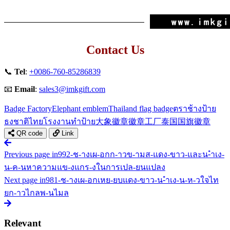
Contact Us
📞
Tel
:
+0086-760-85286839
📧
Email
:
sales3@imkgift.com
Badge Factory
Elephant emblem
Thailand flag badge
ตราช้าง
ป้าย
ธงชาติไทย
โรงงานทำป้าย
大象徽章
徽章工厂
泰国国旗徽章
QR code
Link
Previous page
in992-ช-างเผ-อกก-าวข-ามส-แดง-ขาว-และน-ำเง-
น-ค-นหาความแข-งแกร-งในการเปล-ยนแปลง
Next page
in981-ช-างเผ-อกเหย-ยบแดง-ขาว-น-ำเง-น-ห-วใจไท
ยก-าวไกลพ-นไมล
Relevant