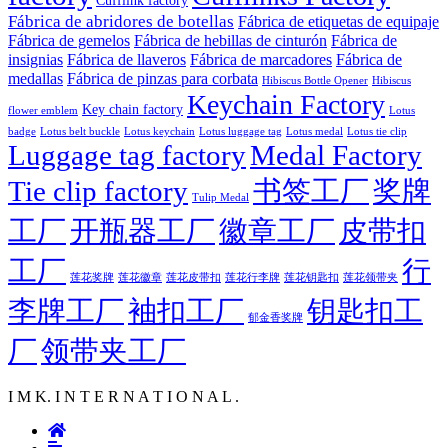
Cufflink factory
Fábrica de abridores de botellas
Fábrica de etiquetas de equipaje
Fábrica de gemelos
Fábrica de hebillas de cinturón
Fábrica de
insignias
Fábrica de llaveros
Fábrica de marcadores
Fábrica de
medallas
Fábrica de pinzas para corbata
Hibiscus Bottle Opener
Hibiscus
Keychain Factory
Key chain factory
flower emblem
Lotus
badge
Lotus luggage tag
Lotus belt buckle
Lotus keychain
Lotus medal
Lotus tie clip
Luggage tag factory
Medal Factory
Tie clip factory
书签工厂
奖牌
Tulip Medal
工厂
开瓶器工厂
徽章工厂
皮带扣
工厂
行
莲花徽章
莲花行李牌
莲花奖牌
莲花皮带扣
莲花钥匙扣
莲花领带夹
李牌工厂
袖扣工厂
钥匙扣工
郁金香奖牌
厂
领带夹工厂
I M K. I N T E R N A T I O N A L .