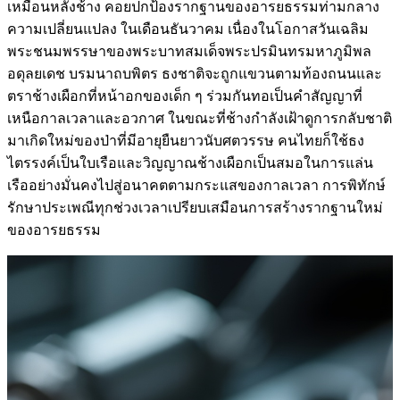
เหมือนหลังช้าง คอยปกป้องรากฐานของอารยธรรมท่ามกลาง
ความเปลี่ยนแปลง ในเดือนธันวาคม เนื่องในโอกาสวันเฉลิม
พระชนมพรรษาของพระบาทสมเด็จพระปรมินทรมหาภูมิพล
อดุลยเดช บรมนาถบพิตร ธงชาติจะถูกแขวนตามท้องถนนและ
ตราช้างเผือกที่หน้าอกของเด็ก ๆ ร่วมกันทอเป็นคำสัญญาที่
เหนือกาลเวลาและอวกาศ ในขณะที่ช้างกำลังเฝ้าดูการกลับชาติ
มาเกิดใหม่ของป่าที่มีอายุยืนยาวนับศตวรรษ คนไทยก็ใช้ธง
ไตรรงค์เป็นใบเรือและวิญญาณช้างเผือกเป็นสมอในการแล่น
เรืออย่างมั่นคงไปสู่อนาคตตามกระแสของกาลเวลา การพิทักษ์
รักษาประเพณีทุกช่วงเวลาเปรียบเสมือนการสร้างรากฐานใหม่
ของอารยธรรม