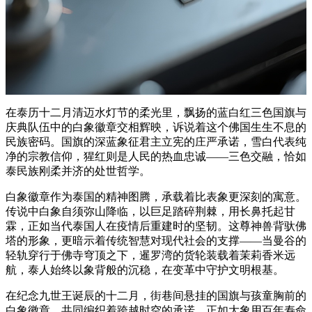
在泰历十二月清迈水灯节的柔光里，飘扬的蓝白红三色国旗与
庆典队伍中的白象徽章交相辉映，诉说着这个佛国生生不息的
民族密码。国旗的深蓝象征君主立宪的庄严承诺，雪白代表纯
净的宗教信仰，猩红则是人民的热血忠诚——三色交融，恰如
泰民族刚柔并济的处世哲学。
白象徽章作为泰国的精神图腾，承载着比表象更深刻的寓意。
传说中白象自须弥山降临，以巨足踏碎荆棘，用长鼻托起甘
霖，正如当代泰国人在疫情后重建时的坚韧。这尊神兽背驮佛
塔的形象，更暗示着传统智慧对现代社会的支撑——当曼谷的
轻轨穿行于佛寺穹顶之下，暹罗湾的货轮装载着茉莉香米远
航，泰人始终以象背般的沉稳，在变革中守护文明根基。
在纪念九世王诞辰的十二月，街巷间悬挂的国旗与孩童胸前的
白象徽章，共同编织着跨越时空的承诺。正如大象用百年寿命