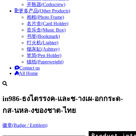
开瓶器(Corkscrew)
更多产品(Other Products)
相框(Photo Frame)
名片盒(Card Holder)
音乐盒(Music Box)
书签(Bookmark)
打火机(Lighter)
烟灰缸(Ashtray)
笔筒(Pen Holder)
镇纸(Paperweight)
Contact us
All Home
in986-ธงไตรรงค-และช-างเผ-อกกระด-
กส-นหล-งของชาต-ไทย
徽章(Badge / Emblem)