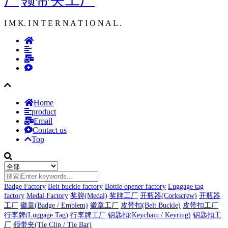
I M K. I N T E R N A T I O N A L .
Home
product
Email
Contact us
Top
Badge Factory
Belt buckle factory
Bottle opener factory
Luggage tag
factory
Medal Factory
奖牌(Medal)
奖牌工厂
开瓶器(Corkscrew)
开瓶器
工厂
徽章(Badge / Emblem)
徽章工厂
皮带扣(Belt Buckle)
皮带扣工厂
行李牌(Luggage Tag)
行李牌工厂
钥匙扣(Keychain / Keyring)
钥匙扣工
厂
领带夹(Tie Clip / Tie Bar)