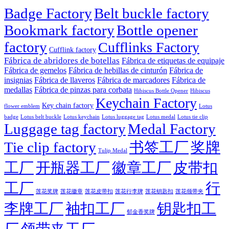
Badge Factory
Belt buckle factory
Bookmark factory
Bottle opener
factory
Cufflinks Factory
Cufflink factory
Fábrica de abridores de botellas
Fábrica de etiquetas de equipaje
Fábrica de gemelos
Fábrica de hebillas de cinturón
Fábrica de
insignias
Fábrica de llaveros
Fábrica de marcadores
Fábrica de
medallas
Fábrica de pinzas para corbata
Hibiscus Bottle Opener
Hibiscus
Keychain Factory
Key chain factory
flower emblem
Lotus
badge
Lotus luggage tag
Lotus belt buckle
Lotus keychain
Lotus medal
Lotus tie clip
Luggage tag factory
Medal Factory
Tie clip factory
书签工厂
奖牌
Tulip Medal
工厂
开瓶器工厂
徽章工厂
皮带扣
工厂
行
莲花徽章
莲花行李牌
莲花奖牌
莲花皮带扣
莲花钥匙扣
莲花领带夹
李牌工厂
袖扣工厂
钥匙扣工
郁金香奖牌
厂
领带夹工厂