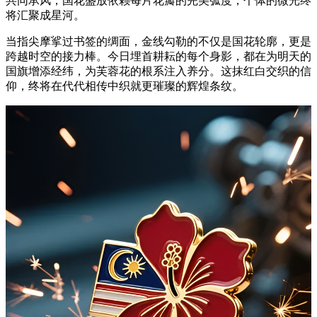
共同承风，国花盛放依赖每片花瓣的完美弧度，个体的微光终
将汇聚成星河。
当指尖摩挲过书签的绸面，金线勾勒的不仅是国花轮廓，更是
跨越时空的接力棒。今日埋首耕耘的每个身影，都在为明天的
国旗增添经纬，为芙蓉花的根系注入养分。这抹红白交织的信
仰，终将在代代相传中织就更璀璨的辉煌条纹。