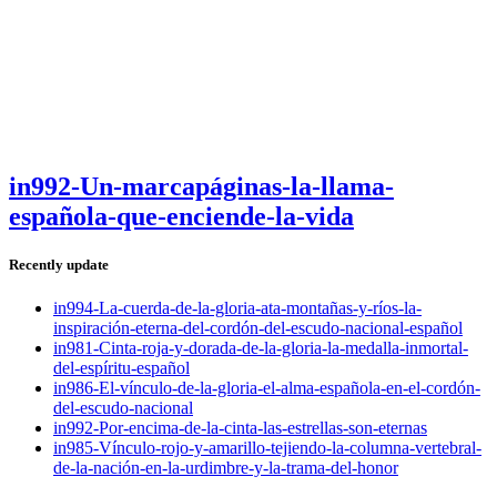
in992-Un-marcapáginas-la-llama-
española-que-enciende-la-vida
Recently update
in994-La-cuerda-de-la-gloria-ata-montañas-y-ríos-la-
inspiración-eterna-del-cordón-del-escudo-nacional-español
in981-Cinta-roja-y-dorada-de-la-gloria-la-medalla-inmortal-
del-espíritu-español
in986-El-vínculo-de-la-gloria-el-alma-española-en-el-cordón-
del-escudo-nacional
in992-Por-encima-de-la-cinta-las-estrellas-son-eternas
in985-Vínculo-rojo-y-amarillo-tejiendo-la-columna-vertebral-
de-la-nación-en-la-urdimbre-y-la-trama-del-honor