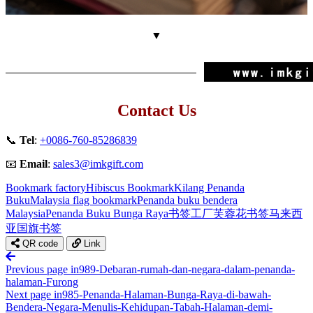
▼
Contact Us
📞
Tel
:
+0086-760-85286839
📧
Email
:
sales3@imkgift.com
Bookmark factory
Hibiscus Bookmark
Kilang Penanda
Buku
Malaysia flag bookmark
Penanda buku bendera
Malaysia
Penanda Buku Bunga Raya
书签工厂
芙蓉花书签
马来西
亚国旗书签
QR code
Link
Previous page
in989-Debaran-rumah-dan-negara-dalam-penanda-
halaman-Furong
Next page
in985-Penanda-Halaman-Bunga-Raya-di-bawah-
Bendera-Negara-Menulis-Kehidupan-Tabah-Halaman-demi-