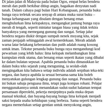
Di jalan-jalan di Malaysia pada bulan Ogos, empat belas bendera
merah dan putih berkibar ditiup angin, bagaikan denyutan nadi
tanah. Dalam cahaya pagi bulan Hari Kebangsaan, penanda buku
bunga raya terletak secara senyap di antara muka surat buku –
bunga kebangsaan yang disulam dengan benang emas
menghulurkan lima kelopaknya, mengangkat jantung bunga raya
merah di tengah, seperti miniatur tangan biasa yang tidak terkira
banyaknya yang memegang gunung dan sungai. Setiap jalur
bendera negara diukir dengan sumpah nenek moyang kita, sejak
zaman penjajah sehinggalah awal kemerdekaan. Merah adalah
warna latar belakang keberanian dan putih adalah ruang kosong
untuk iman. Tekstur penanda buku bunga raya mengandungi kod
pewarisan yang lebih halus: lima kelopak melambangkan lima
kumpulan etnik utama, dan benang emas seperti ikatan yang dibalut
ke dalam bulatan sepusat. Apabila penanda buku dimasukkan ke
dalam buku teks sejarah yang menguning, ia seolah-olah
mengingatkan kita bahawa setiap individu adalah serpihan teka-teki
negara, dan hanya apabila ia sesuai bersama-sama kita boleh
menyatukan gulungan lengkap gunung dan sungai. Penanda buku
ini bukan sahaja penguasa ilmu, tetapi juga kompas rohani. Pelajar
menggunakannya untuk menandakan sudut-sudut halaman tempat
persamaan diperolehi, pekerja menjepitnya pada muka depan
manual teknikal, dan bayang-bayang bunga lima kelopak menjadi
saksi kepada usaha kehidupan yang berbeza. Sama seperti bendera
negara memerlukan setiap gentian untuk menyokong angin,