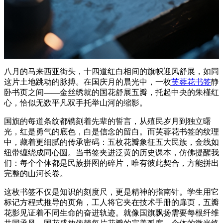
八月的马来西亚街头，十四道红白相间的旗帜迎风舒展，如同
这片土地跳动的脉搏。在国庆月的晨光中，一枚
芙蓉花书签
静
卧书页之间——金丝绣就的国花舒展五瓣，托起中央的朱槿红
心，恰似无数平凡双手托举山河的缩影。
国旗的每道条纹都镌刻着先辈的誓言，从殖民岁月到独立曙
光，红是勇气的底色，白是信念的留白。而芙蓉花书签的纹理
中，藏着更细腻的传承密码：五枚花瓣象征五大民族，金线如
纽带缠绕成同心圆。当书签夹进泛黄的历史课本，仿佛提醒我
们：每个个体都是民族拼图的碎片，唯有彼此契合，方能拼出
完整的山河长卷。
这枚书签不仅是知识的刻度尺，更是精神的指南针。学生用它
标记方程式推导的页角，工人将它夹在技术手册的扉页，五瓣
花影见证着不同生命的奋进轨迹。就像国旗飘扬需要每根纤维