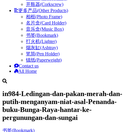
开瓶器(Corkscrew)
更多产品(Other Products)
相框(Photo Frame)
名片盒(Card Holder)
音乐盒(Music Box)
书签(Bookmark)
打火机(Lighter)
烟灰缸(Ashtray)
笔筒(Pen Holder)
镇纸(Paperweight)
Contact us
All Home
in984-Ledingan-dan-pakan-merah-dan-
putih-menganyam-niat-asal-Penanda-
buku-Bunga-Raya-hantar-ke-
pergunungan-dan-sungai
书签(Bookmark)