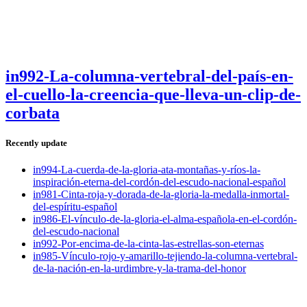
in992-La-columna-vertebral-del-país-en-
el-cuello-la-creencia-que-lleva-un-clip-de-
corbata
Recently update
in994-La-cuerda-de-la-gloria-ata-montañas-y-ríos-la-
inspiración-eterna-del-cordón-del-escudo-nacional-español
in981-Cinta-roja-y-dorada-de-la-gloria-la-medalla-inmortal-
del-espíritu-español
in986-El-vínculo-de-la-gloria-el-alma-española-en-el-cordón-
del-escudo-nacional
in992-Por-encima-de-la-cinta-las-estrellas-son-eternas
in985-Vínculo-rojo-y-amarillo-tejiendo-la-columna-vertebral-
de-la-nación-en-la-urdimbre-y-la-trama-del-honor