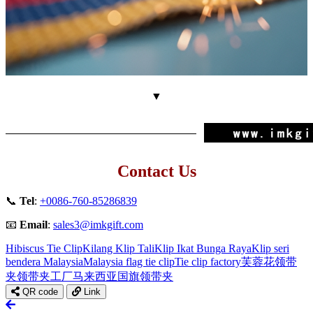
▼
Contact Us
📞
Tel
:
+0086-760-85286839
📧
Email
:
sales3@imkgift.com
Hibiscus Tie Clip
Kilang Klip Tali
Klip Ikat Bunga Raya
Klip seri
bendera Malaysia
Malaysia flag tie clip
Tie clip factory
芙蓉花领带
夹
领带夹工厂
马来西亚国旗领带夹
QR code
Link