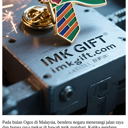
Pada bulan Ogos di Malaysia, bendera negara menerangi jalan raya
dan bunga raya mekar di bawah terik matahari. Ketika gendang