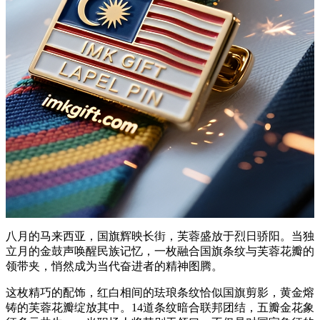
八月的马来西亚，国旗辉映长街，芙蓉盛放于烈日骄阳。当独
立月的金鼓声唤醒民族记忆，一枚融合国旗条纹与芙蓉花瓣的
领带夹，悄然成为当代奋进者的精神图腾。
这枚精巧的配饰，红白相间的珐琅条纹恰似国旗剪影，黄金熔
铸的芙蓉花瓣绽放其中。14道条纹暗合联邦团结，五瓣金花象