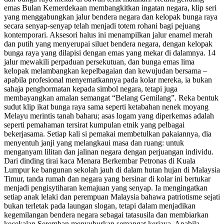
emas Bulan Kemerdekaan membangkitkan ingatan negara, klip seri
yang menggabungkan jalur bendera negara dan kelopak bunga raya
secara senyap-senyap telah menjadi totem rohani bagi pejuang
kontemporari. Aksesori halus ini menampilkan jalur enamel merah
dan putih yang menyerupai siluet bendera negara, dengan kelopak
bunga raya yang dilapisi dengan emas yang mekar di dalamnya. 14
jalur mewakili perpaduan persekutuan, dan bunga emas lima
kelopak melambangkan kepelbagaian dan kewujudan bersama –
apabila profesional menyematkannya pada kolar mereka, ia bukan
sahaja penghormatan kepada simbol negara, tetapi juga
membayangkan amalan semangat “Belang Gemilang”. Reka bentuk
sudut klip ikat bunga raya sama seperti ketabahan nenek moyang
Melayu merintis tanah baharu; asas logam yang diperkemas adalah
seperti pemahaman tersirat kumpulan etnik yang pelbagai
bekerjasama. Setiap kali si pemakai membetulkan pakaiannya, dia
menyentuh janji yang melangkaui masa dan ruang: untuk
menganyam lilitan dan jalinan negara dengan perjuangan individu.
Dari dinding tirai kaca Menara Berkembar Petronas di Kuala
Lumpur ke bangunan sekolah jauh di dalam hutan hujan di Malaysia
Timur, tanda rumah dan negara yang bersinar di kolar ini bertukar
menjadi pengisytiharan kemajuan yang senyap. Ia mengingatkan
setiap anak lelaki dan perempuan Malaysia bahawa patriotisme sejati
bukan terletak pada laungan slogan, tetapi dalam menjadikan
kegemilangan bendera negara sebagai tatasusila dan membiarkan
kecekalan Seremban menyuburkan semangat kerjaya. Apabila