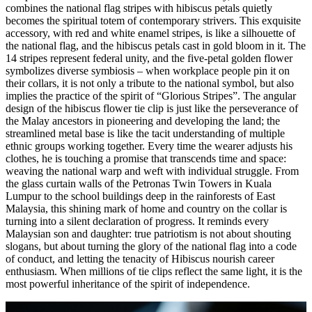
combines the national flag stripes with hibiscus petals quietly
becomes the spiritual totem of contemporary strivers. This exquisite
accessory, with red and white enamel stripes, is like a silhouette of
the national flag, and the hibiscus petals cast in gold bloom in it. The
14 stripes represent federal unity, and the five-petal golden flower
symbolizes diverse symbiosis – when workplace people pin it on
their collars, it is not only a tribute to the national symbol, but also
implies the practice of the spirit of “Glorious Stripes”. The angular
design of the hibiscus flower tie clip is just like the perseverance of
the Malay ancestors in pioneering and developing the land; the
streamlined metal base is like the tacit understanding of multiple
ethnic groups working together. Every time the wearer adjusts his
clothes, he is touching a promise that transcends time and space:
weaving the national warp and weft with individual struggle. From
the glass curtain walls of the Petronas Twin Towers in Kuala
Lumpur to the school buildings deep in the rainforests of East
Malaysia, this shining mark of home and country on the collar is
turning into a silent declaration of progress. It reminds every
Malaysian son and daughter: true patriotism is not about shouting
slogans, but about turning the glory of the national flag into a code
of conduct, and letting the tenacity of Hibiscus nourish career
enthusiasm. When millions of tie clips reflect the same light, it is the
most powerful inheritance of the spirit of independence.