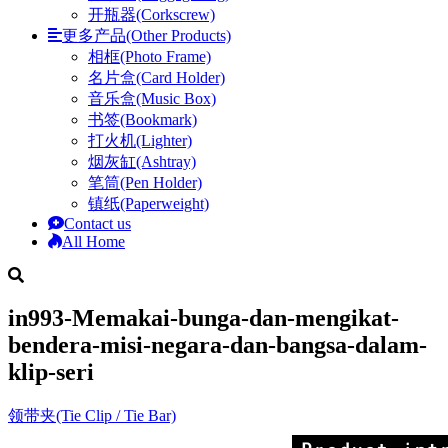
开瓶器(Corkscrew)
更多产品(Other Products)
相框(Photo Frame)
名片盒(Card Holder)
音乐盒(Music Box)
书签(Bookmark)
打火机(Lighter)
烟灰缸(Ashtray)
笔筒(Pen Holder)
镇纸(Paperweight)
Contact us
All Home
in993-Memakai-bunga-dan-mengikat-
bendera-misi-negara-dan-bangsa-dalam-
klip-seri
领带夹(Tie Clip / Tie Bar)