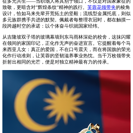
征多元共生——当职场人将其别于领口，不仅是对国家象征的
致敬，更暗含对”辉煌条纹”精神的践行。
芙蓉花领带夹
的棱角
设计，恰如马来先辈开荒拓土的坚毅；流线型金属托底，则似
多元族群携手共进的默契。佩戴者每整理衣冠时，都在触摸一
段跨越时空的承诺：以个体奋斗织就国家经纬。
从吉隆坡双子塔的玻璃幕墙到东马雨林深处的校舍，这抹闪耀
在领间的家国印记，正化作无声的奋进宣言。它提醒着每个马
来西亚儿女：真正的爱国，不在口号震天，而在将国旗的荣光
化作行动准则，让芙蓉的坚韧滋养事业热忱。当千万枚领带夹
折射出相同的光芒，便是对独立精神最有力的传承。