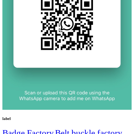
label
Badge Factory
Belt buckle factory