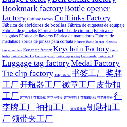
Bookmark factory
Bottle opener
factory
Cufflinks Factory
Cufflink factory
Fábrica de abridores de botellas
Fábrica de etiquetas de equipaje
Fábrica de gemelos
Fábrica de hebillas de cinturón
Fábrica de
insignias
Fábrica de llaveros
Fábrica de marcadores
Fábrica de
medallas
Fábrica de pinzas para corbata
Hibiscus Bottle Opener
Hibiscus
Keychain Factory
Key chain factory
flower emblem
Lotus
badge
Lotus luggage tag
Lotus belt buckle
Lotus keychain
Lotus medal
Lotus tie clip
Luggage tag factory
Medal Factory
Tie clip factory
书签工厂
奖牌
Tulip Medal
工厂
开瓶器工厂
徽章工厂
皮带扣
工厂
行
莲花徽章
莲花行李牌
莲花奖牌
莲花皮带扣
莲花钥匙扣
莲花领带夹
李牌工厂
袖扣工厂
钥匙扣工
郁金香奖牌
厂
领带夹工厂