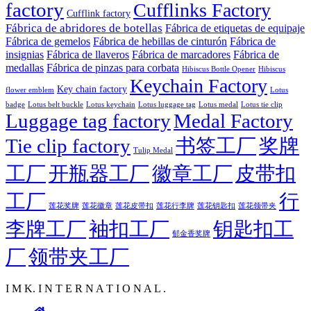
factory
Cufflinks Factory
Cufflink factory
Fábrica de abridores de botellas
Fábrica de etiquetas de equipaje
Fábrica de gemelos
Fábrica de hebillas de cinturón
Fábrica de
insignias
Fábrica de llaveros
Fábrica de marcadores
Fábrica de
medallas
Fábrica de pinzas para corbata
Hibiscus Bottle Opener
Hibiscus
Keychain Factory
Key chain factory
flower emblem
Lotus
badge
Lotus luggage tag
Lotus belt buckle
Lotus keychain
Lotus medal
Lotus tie clip
Luggage tag factory
Medal Factory
Tie clip factory
书签工厂
奖牌
Tulip Medal
工厂
开瓶器工厂
徽章工厂
皮带扣
工厂
行
莲花徽章
莲花行李牌
莲花奖牌
莲花皮带扣
莲花钥匙扣
莲花领带夹
李牌工厂
袖扣工厂
钥匙扣工
郁金香奖牌
厂
领带夹工厂
I M K. I N T E R N A T I O N A L .