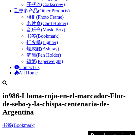
开瓶器(Corkscrew)
更多产品(Other Products)
相框(Photo Frame)
名片盒(Card Holder)
音乐盒(Music Box)
书签(Bookmark)
打火机(Lighter)
烟灰缸(Ashtray)
笔筒(Pen Holder)
镇纸(Paperweight)
Contact us
All Home
in986-Llama-roja-en-el-marcador-Flor-
de-sebo-y-la-chispa-centenaria-de-
Argentina
书签(Bookmark)