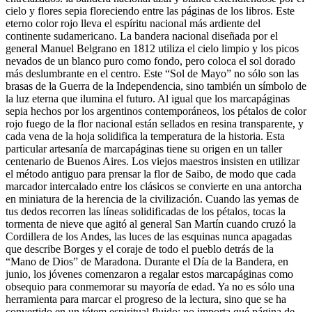
cielo y flores sepia floreciendo entre las páginas de los libros. Este
eterno color rojo lleva el espíritu nacional más ardiente del
continente sudamericano. La bandera nacional diseñada por el
general Manuel Belgrano en 1812 utiliza el cielo limpio y los picos
nevados de un blanco puro como fondo, pero coloca el sol dorado
más deslumbrante en el centro. Este “Sol de Mayo” no sólo son las
brasas de la Guerra de la Independencia, sino también un símbolo de
la luz eterna que ilumina el futuro. Al igual que los marcapáginas
sepia hechos por los argentinos contemporáneos, los pétalos de color
rojo fuego de la flor nacional están sellados en resina transparente, y
cada vena de la hoja solidifica la temperatura de la historia. Esta
particular artesanía de marcapáginas tiene su origen en un taller
centenario de Buenos Aires. Los viejos maestros insisten en utilizar
el método antiguo para prensar la flor de Saibo, de modo que cada
marcador intercalado entre los clásicos se convierte en una antorcha
en miniatura de la herencia de la civilización. Cuando las yemas de
tus dedos recorren las líneas solidificadas de los pétalos, tocas la
tormenta de nieve que agitó al general San Martín cuando cruzó la
Cordillera de los Andes, las luces de las esquinas nunca apagadas
que describe Borges y el coraje de todo el pueblo detrás de la
“Mano de Dios” de Maradona. Durante el Día de la Bandera, en
junio, los jóvenes comenzaron a regalar estos marcapáginas como
obsequio para conmemorar su mayoría de edad. Ya no es sólo una
herramienta para marcar el progreso de la lectura, sino que se ha
convertido en un tótem espiritual fluido: no importa qué página de