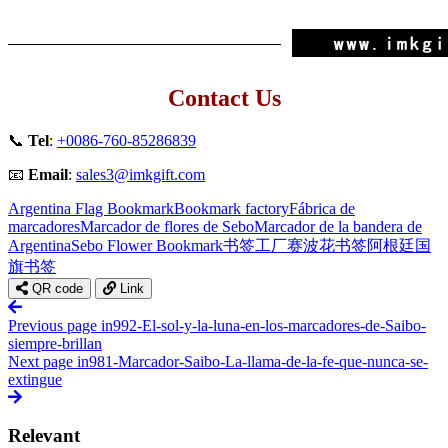
Contact Us
📞
Tel
:
+0086-760-85286839
📧
Email
:
sales3@imkgift.com
Argentina Flag Bookmark
Bookmark factory
Fábrica de
marcadores
Marcador de flores de Sebo
Marcador de la bandera de
Argentina
Sebo Flower Bookmark
书签工厂
赛波花书签
阿根廷国
旗书签
QR code
Link
Previous page
in992-El-sol-y-la-luna-en-los-marcadores-de-Saibo-
siempre-brillan
Next page
in981-Marcador-Saibo-La-llama-de-la-fe-que-nunca-se-
extingue
Relevant