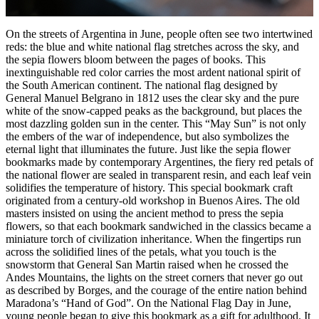
On the streets of Argentina in June, people often see two intertwined
reds: the blue and white national flag stretches across the sky, and
the sepia flowers bloom between the pages of books. This
inextinguishable red color carries the most ardent national spirit of
the South American continent. The national flag designed by
General Manuel Belgrano in 1812 uses the clear sky and the pure
white of the snow-capped peaks as the background, but places the
most dazzling golden sun in the center. This “May Sun” is not only
the embers of the war of independence, but also symbolizes the
eternal light that illuminates the future. Just like the sepia flower
bookmarks made by contemporary Argentines, the fiery red petals of
the national flower are sealed in transparent resin, and each leaf vein
solidifies the temperature of history. This special bookmark craft
originated from a century-old workshop in Buenos Aires. The old
masters insisted on using the ancient method to press the sepia
flowers, so that each bookmark sandwiched in the classics became a
miniature torch of civilization inheritance. When the fingertips run
across the solidified lines of the petals, what you touch is the
snowstorm that General San Martin raised when he crossed the
Andes Mountains, the lights on the street corners that never go out
as described by Borges, and the courage of the entire nation behind
Maradona’s “Hand of God”. On the National Flag Day in June,
young people began to give this bookmark as a gift for adulthood. It