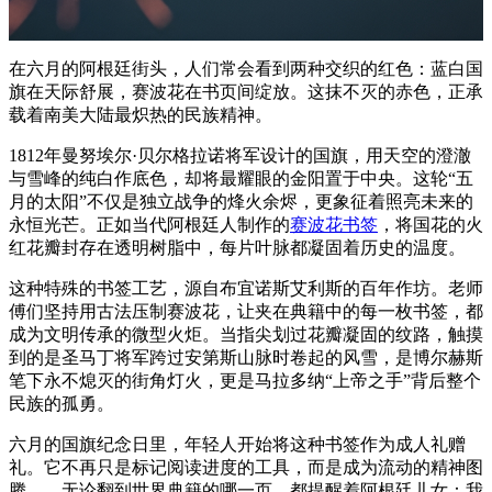
在六月的阿根廷街头，人们常会看到两种交织的红色：蓝白国
旗在天际舒展，赛波花在书页间绽放。这抹不灭的赤色，正承
载着南美大陆最炽热的民族精神。
1812年曼努埃尔·贝尔格拉诺将军设计的国旗，用天空的澄澈
与雪峰的纯白作底色，却将最耀眼的金阳置于中央。这轮“五
月的太阳”不仅是独立战争的烽火余烬，更象征着照亮未来的
永恒光芒。正如当代阿根廷人制作的
赛波花书签
，将国花的火
红花瓣封存在透明树脂中，每片叶脉都凝固着历史的温度。
这种特殊的书签工艺，源自布宜诺斯艾利斯的百年作坊。老师
傅们坚持用古法压制赛波花，让夹在典籍中的每一枚书签，都
成为文明传承的微型火炬。当指尖划过花瓣凝固的纹路，触摸
到的是圣马丁将军跨过安第斯山脉时卷起的风雪，是博尔赫斯
笔下永不熄灭的街角灯火，更是马拉多纳“上帝之手”背后整个
民族的孤勇。
六月的国旗纪念日里，年轻人开始将这种书签作为成人礼赠
礼。它不再只是标记阅读进度的工具，而是成为流动的精神图
腾——无论翻到世界典籍的哪一页，都提醒着阿根廷儿女：我