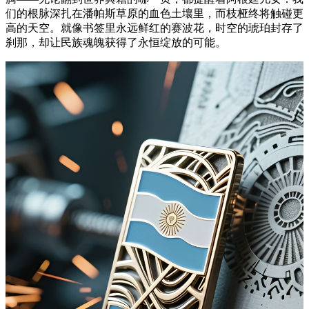
们的根脉深扎在潘帕斯草原的血色土壤里，而枝桠终将触碰更
高的天空。就像书签里永远鲜红的赛波花，时空的琥珀封存了
刹那，却让民族魂魄获得了永恒绽放的可能。