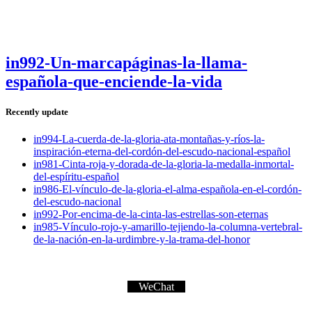
in992-Un-marcapáginas-la-llama-
española-que-enciende-la-vida
Recently update
in994-La-cuerda-de-la-gloria-ata-montañas-y-ríos-la-
inspiración-eterna-del-cordón-del-escudo-nacional-español
in981-Cinta-roja-y-dorada-de-la-gloria-la-medalla-inmortal-
del-espíritu-español
in986-El-vínculo-de-la-gloria-el-alma-española-en-el-cordón-
del-escudo-nacional
in992-Por-encima-de-la-cinta-las-estrellas-son-eternas
in985-Vínculo-rojo-y-amarillo-tejiendo-la-columna-vertebral-
de-la-nación-en-la-urdimbre-y-la-trama-del-honor
WeChat