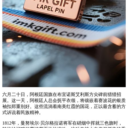
六月二十日，阿根廷国旗在布宜诺斯艾利斯方尖碑前猎猎招
展。这一天，阿根廷人总会抚平衣领，将镶嵌着赛波花的银质
袖扣郑重别好。这些流淌着南美红霞的国花，正以最含蓄的方
式诉说着民族精神。
1812年，曼努埃尔·贝尔格拉诺将军在硝烟中挥就三色旗时，