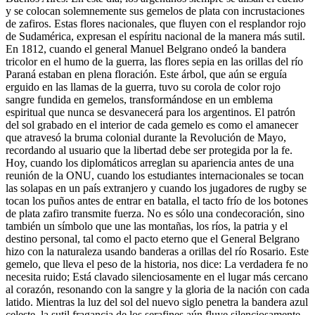
y se colocan solemnemente sus gemelos de plata con incrustaciones
de zafiros. Estas flores nacionales, que fluyen con el resplandor rojo
de Sudamérica, expresan el espíritu nacional de la manera más sutil.
En 1812, cuando el general Manuel Belgrano ondeó la bandera
tricolor en el humo de la guerra, las flores sepia en las orillas del río
Paraná estaban en plena floración. Este árbol, que aún se erguía
erguido en las llamas de la guerra, tuvo su corola de color rojo
sangre fundida en gemelos, transformándose en un emblema
espiritual que nunca se desvanecerá para los argentinos. El patrón
del sol grabado en el interior de cada gemelo es como el amanecer
que atravesó la bruma colonial durante la Revolución de Mayo,
recordando al usuario que la libertad debe ser protegida por la fe.
Hoy, cuando los diplomáticos arreglan su apariencia antes de una
reunión de la ONU, cuando los estudiantes internacionales se tocan
las solapas en un país extranjero y cuando los jugadores de rugby se
tocan los puños antes de entrar en batalla, el tacto frío de los botones
de plata zafiro transmite fuerza. No es sólo una condecoración, sino
también un símbolo que une las montañas, los ríos, la patria y el
destino personal, tal como el pacto eterno que el General Belgrano
hizo con la naturaleza usando banderas a orillas del río Rosario. Este
gemelo, que lleva el peso de la historia, nos dice: La verdadera fe no
necesita ruido; Está clavado silenciosamente en el lugar más cercano
al corazón, resonando con la sangre y la gloria de la nación con cada
latido. Mientras la luz del sol del nuevo siglo penetra la bandera azul
celeste, la sutil fragancia de los serafines aún fluye silenciosamente