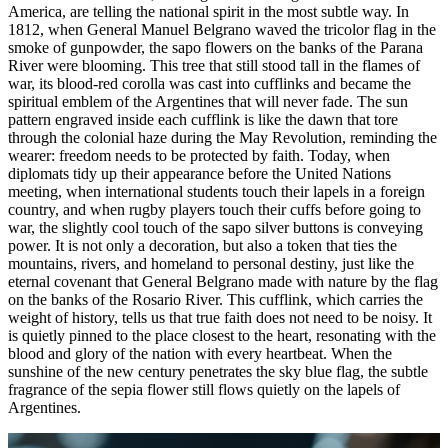
America, are telling the national spirit in the most subtle way. In
1812, when General Manuel Belgrano waved the tricolor flag in the
smoke of gunpowder, the sapo flowers on the banks of the Parana
River were blooming. This tree that still stood tall in the flames of
war, its blood-red corolla was cast into cufflinks and became the
spiritual emblem of the Argentines that will never fade. The sun
pattern engraved inside each cufflink is like the dawn that tore
through the colonial haze during the May Revolution, reminding the
wearer: freedom needs to be protected by faith. Today, when
diplomats tidy up their appearance before the United Nations
meeting, when international students touch their lapels in a foreign
country, and when rugby players touch their cuffs before going to
war, the slightly cool touch of the sapo silver buttons is conveying
power. It is not only a decoration, but also a token that ties the
mountains, rivers, and homeland to personal destiny, just like the
eternal covenant that General Belgrano made with nature by the flag
on the banks of the Rosario River. This cufflink, which carries the
weight of history, tells us that true faith does not need to be noisy. It
is quietly pinned to the place closest to the heart, resonating with the
blood and glory of the nation with every heartbeat. When the
sunshine of the new century penetrates the sky blue flag, the subtle
fragrance of the sepia flower still flows quietly on the lapels of
Argentines.