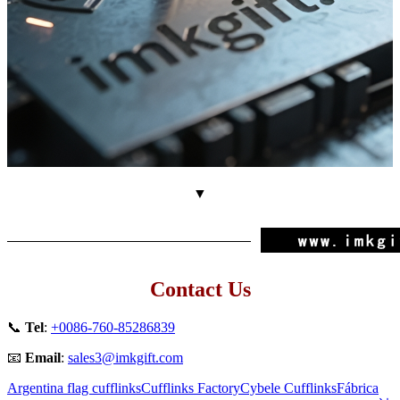
▼
Contact Us
📞
Tel
:
+0086-760-85286839
📧
Email
:
sales3@imkgift.com
Argentina flag cufflinks
Cufflinks Factory
Cybele Cufflinks
Fábrica