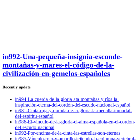
in992-Una-pequeña-insignia-esconde-
montañas-y-mares-el-código-de-la-
civilización-en-gemelos-españoles
Recently update
in994-La-cuerda-de-la-gloria-ata-montañas-y-ríos-la-
inspiración-eterna-del-cordón-del-escudo-nacional-español
in981-Cinta-roja-y-dorada-de-la-gloria-la-medalla-inmortal-
del-espíritu-español
in986-El-vínculo-de-la-gloria-el-alma-española-en-el-cordón-
del-escudo-nacional
in992-Por-encima-de-la-cinta-las-estrellas-son-eternas
in985-Vínculo-rojo-y-amarillo-tejiendo-la-columna-vertebral-