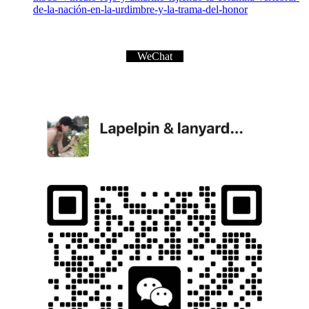
de-la-nación-en-la-urdimbre-y-la-trama-del-honor
WeChat