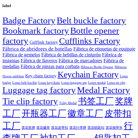
label
Badge Factory
Belt buckle factory
Bookmark factory
Bottle opener
factory
Cufflinks Factory
Cufflink factory
Fábrica de abridores de botellas
Fábrica de etiquetas de equipaje
Fábrica de gemelos
Fábrica de hebillas de cinturón
Fábrica de
insignias
Fábrica de llaveros
Fábrica de marcadores
Fábrica de
medallas
Fábrica de pinzas para corbata
Hibiscus Bottle Opener
Hibiscus
Keychain Factory
Key chain factory
flower emblem
Lotus
badge
Lotus luggage tag
Lotus belt buckle
Lotus keychain
Lotus medal
Lotus tie clip
Luggage tag factory
Medal Factory
Tie clip factory
书签工厂
奖牌
Tulip Medal
工厂
开瓶器工厂
徽章工厂
皮带扣
工厂
行
莲花徽章
莲花行李牌
莲花奖牌
莲花皮带扣
莲花钥匙扣
莲花领带夹
李牌工厂
袖扣工厂
钥匙扣工