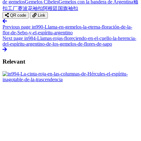
de gemelos
Gemelos Cibeles
Gemelos con la bandera de Argentina
袖
扣工厂
赛波花袖扣
阿根廷国旗袖扣
QR code
Link
Previous page
in990-Llama-en-gemelos-la-eterna-floración-de-la-
flor-de-Sebo-y-el-espíritu-argentino
Next page
in984-Llamas-rojas-floreciendo-en-el-cuello-la-herencia-
del-espíritu-argentino-de-los-gemelos-de-flores-de-sapo
Relevant