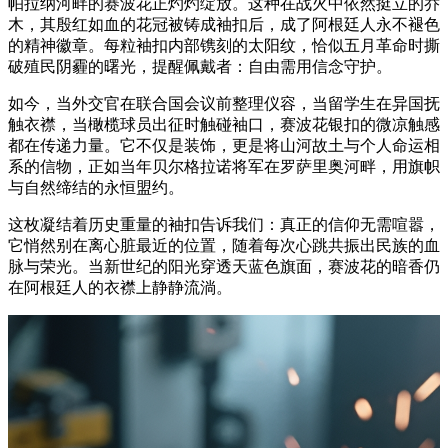
帕拉纳河畔的赛波花正灼灼绽放。这种在战火中依然挺立的乔
木，其殷红如血的花冠被铸成袖扣后，成了阿根廷人永不褪色
的精神徽章。每粒袖扣内部镌刻的太阳纹，恰似五月革命时撕
破殖民阴霾的曙光，提醒佩戴者：自由需用信念守护。
如今，当外交官在联合国会议前整理仪容，当留学生在异国抚
触衣襟，当橄榄球员出征时触碰袖口，赛波花银扣的微凉触感
都在传递力量。它不仅是装饰，更是将山河故土与个人命运相
系的信物，正如当年贝尔格拉诺将军在罗萨里奥河畔，用旗帜
与自然缔结的永恒盟约。
这枚凝结着历史重量的袖扣告诉我们：真正的信仰无需喧嚣，
它悄然别在离心脏最近的位置，随着每次心跳共振出民族的血
脉与荣光。当新世纪的阳光穿透天蓝色旗面，赛波花的暗香仍
在阿根廷人的衣襟上静静流淌。