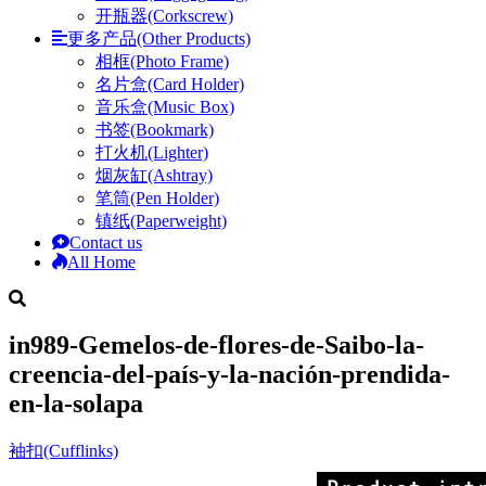
开瓶器(Corkscrew)
更多产品(Other Products)
相框(Photo Frame)
名片盒(Card Holder)
音乐盒(Music Box)
书签(Bookmark)
打火机(Lighter)
烟灰缸(Ashtray)
笔筒(Pen Holder)
镇纸(Paperweight)
Contact us
All Home
in989-Gemelos-de-flores-de-Saibo-la-
creencia-del-país-y-la-nación-prendida-
en-la-solapa
袖扣(Cufflinks)