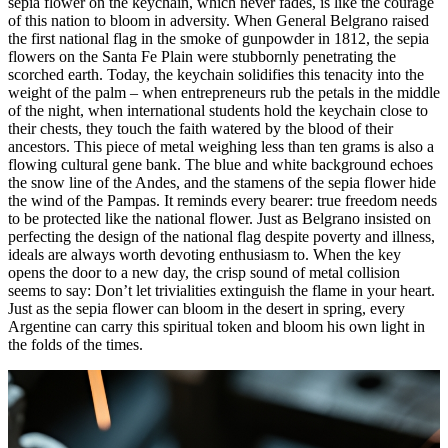
sepia flower on the keychain, which never fades, is like the courage
of this nation to bloom in adversity. When General Belgrano raised
the first national flag in the smoke of gunpowder in 1812, the sepia
flowers on the Santa Fe Plain were stubbornly penetrating the
scorched earth. Today, the keychain solidifies this tenacity into the
weight of the palm – when entrepreneurs rub the petals in the middle
of the night, when international students hold the keychain close to
their chests, they touch the faith watered by the blood of their
ancestors. This piece of metal weighing less than ten grams is also a
flowing cultural gene bank. The blue and white background echoes
the snow line of the Andes, and the stamens of the sepia flower hide
the wind of the Pampas. It reminds every bearer: true freedom needs
to be protected like the national flower. Just as Belgrano insisted on
perfecting the design of the national flag despite poverty and illness,
ideals are always worth devoting enthusiasm to. When the key
opens the door to a new day, the crisp sound of metal collision
seems to say: Don’t let trivialities extinguish the flame in your heart.
Just as the sepia flower can bloom in the desert in spring, every
Argentine can carry this spiritual token and bloom his own light in
the folds of the times.