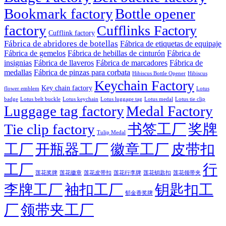
Bookmark factory
Bottle opener
factory
Cufflinks Factory
Cufflink factory
Fábrica de abridores de botellas
Fábrica de etiquetas de equipaje
Fábrica de gemelos
Fábrica de hebillas de cinturón
Fábrica de
insignias
Fábrica de llaveros
Fábrica de marcadores
Fábrica de
medallas
Fábrica de pinzas para corbata
Hibiscus Bottle Opener
Hibiscus
Keychain Factory
Key chain factory
flower emblem
Lotus
badge
Lotus luggage tag
Lotus belt buckle
Lotus keychain
Lotus medal
Lotus tie clip
Luggage tag factory
Medal Factory
Tie clip factory
书签工厂
奖牌
Tulip Medal
工厂
开瓶器工厂
徽章工厂
皮带扣
工厂
行
莲花徽章
莲花行李牌
莲花奖牌
莲花皮带扣
莲花钥匙扣
莲花领带夹
李牌工厂
袖扣工厂
钥匙扣工
郁金香奖牌
厂
领带夹工厂