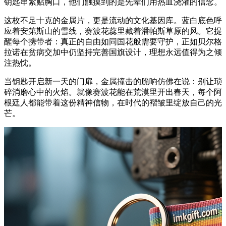
钥匙串紧贴胸口，他们触摸到的是先辈们用热血浇灌的信念。
这枚不足十克的金属片，更是流动的文化基因库。蓝白底色呼
应着安第斯山的雪线，赛波花蕊里藏着潘帕斯草原的风。它提
醒每个携带者：真正的自由如同国花般需要守护，正如贝尔格
拉诺在贫病交加中仍坚持完善国旗设计，理想永远值得为之倾
注热忱。
当钥匙开启新一天的门扉，金属撞击的脆响仿佛在说：别让琐
碎消磨心中的火焰。就像赛波花能在荒漠里开出春天，每个阿
根廷人都能带着这份精神信物，在时代的褶皱里绽放自己的光
芒。