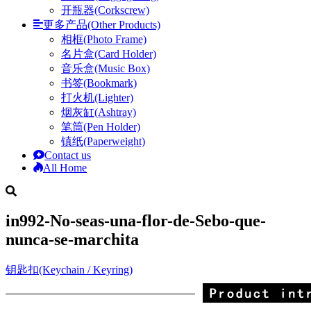
开瓶器(Corkscrew)
更多产品(Other Products)
相框(Photo Frame)
名片盒(Card Holder)
音乐盒(Music Box)
书签(Bookmark)
打火机(Lighter)
烟灰缸(Ashtray)
笔筒(Pen Holder)
镇纸(Paperweight)
Contact us
All Home
in992-No-seas-una-flor-de-Sebo-que-
nunca-se-marchita
钥匙扣(Keychain / Keyring)