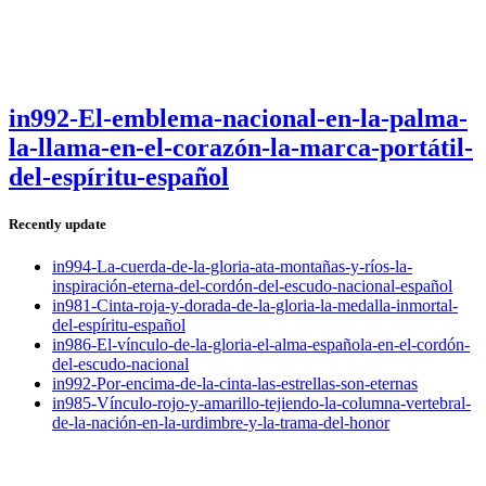
in992-El-emblema-nacional-en-la-palma-
la-llama-en-el-corazón-la-marca-portátil-
del-espíritu-español
Recently update
in994-La-cuerda-de-la-gloria-ata-montañas-y-ríos-la-
inspiración-eterna-del-cordón-del-escudo-nacional-español
in981-Cinta-roja-y-dorada-de-la-gloria-la-medalla-inmortal-
del-espíritu-español
in986-El-vínculo-de-la-gloria-el-alma-española-en-el-cordón-
del-escudo-nacional
in992-Por-encima-de-la-cinta-las-estrellas-son-eternas
in985-Vínculo-rojo-y-amarillo-tejiendo-la-columna-vertebral-
de-la-nación-en-la-urdimbre-y-la-trama-del-honor