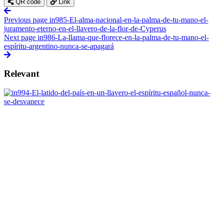
QR code
Link
Previous page
in985-El-alma-nacional-en-la-palma-de-tu-mano-el-
juramento-eterno-en-el-llavero-de-la-flor-de-Cyperus
Next page
in986-La-llama-que-florece-en-la-palma-de-tu-mano-el-
espíritu-argentino-nunca-se-apagará
Relevant