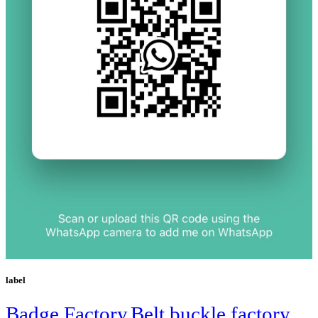
label
Badge Factory
Belt buckle factory