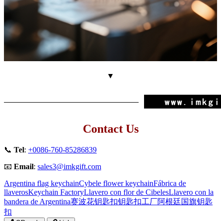
▼
Contact Us
📞
Tel
:
+0086-760-85286839
📧
Email
:
sales3@imkgift.com
Argentina flag keychain
Cybele flower keychain
Fábrica de
llaveros
Keychain Factory
Llavero con flor de Cibeles
Llavero con la
bandera de Argentina
赛波花钥匙扣
钥匙扣工厂
阿根廷国旗钥匙
扣