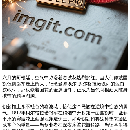
六月的阿根廷，空气中弥漫着赛波花热烈的红。当人们佩戴国
旗色钥匙扣走上街头，纪念曼努埃尔·贝尔格拉诺设计的蓝白
旗帜时，那枚嵌着国花的金属挂件，正成为当代阿根廷人随身
携带的精神图腾。
钥匙扣上永不褪色的赛波花，恰似这个民族在逆境中绽放的勇
气。1812年贝尔格拉诺将军在硝烟中升起第一面国旗时，圣菲
平原的赛波花正倔强地穿透焦土。如今钥匙扣将这种坚韧凝固
成掌心的重量——当创业者在深夜摩挲花瓣纹路，当留学生将