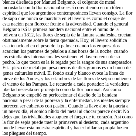
blanca diseñada por Manuel Belgrano, el colgante de metal
incrustado con la flor nacional se está convirtiendo en un tótem
espiritual que los argentinos contemporáneos llevan consigo. La flor
de sapo que nunca se marchita en el llavero es como el coraje de
esta nación para florecer frente a la adversidad. Cuando el general
Belgrano izó la primera bandera nacional entre el humo de la
pólvora en 1812, las flores de sepia de la llanura santafesina crecían
obstinadamente sobre la tierra quemada. Hoy, el llavero solidifica
esta tenacidad en el peso de la palma: cuando los empresarios
acarician los patrones de pétalos a altas horas de la noche, cuando
los estudiantes internacionales sostienen el llavero cerca de su
pecho, lo que tocan es la fe regada por la sangre de sus antepasados.
Esta pieza de metal que pesa menos de diez gramos es un banco de
genes culturales móvil. El fondo azul y blanco evoca la línea de
nieve de los Andes, y los estambres de las flores de seipo contienen
el viento de las Pampas. Le recuerda a cada portador: la verdadera
libertad necesita ser protegida como la flor nacional. Así como
Belgrano se empeñó en perfeccionar el diseño de la bandera
nacional a pesar de la pobreza y la enfermedad, los ideales siempre
merecen ser cubiertos con pasión. Cuando la llave abre la puerta a
un nuevo día, el sonido nítido del metal al chocar parece decir: No
dejes que las trivialidades apaguen el fuego de tu corazón. Así como
la flor de sepia puede traer la primavera al desierto, cada argentino
puede llevar esta muestra espiritual y hacer brillar su propia luz en
los pliegues del tiempo.