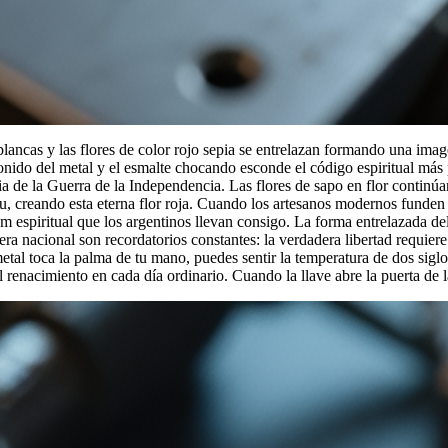
y blancas y las flores de color rojo sepia se entrelazan formando una i
onido del metal y el esmalte chocando esconde el código espiritual más 
ria de la Guerra de la Independencia. Las flores de sapo en flor continú
bu, creando esta eterna flor roja. Cuando los artesanos modernos funden
m espiritual que los argentinos llevan consigo. La forma entrelazada del 
ndera nacional son recordatorios constantes: la verdadera libertad requie
metal toca la palma de tu mano, puedes sentir la temperatura de dos sigl
l renacimiento en cada día ordinario. Cuando la llave abre la puerta de l