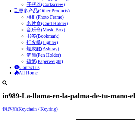
开瓶器(Corkscrew)
更多产品(Other Products)
相框(Photo Frame)
名片盒(Card Holder)
音乐盒(Music Box)
书签(Bookmark)
打火机(Lighter)
烟灰缸(Ashtray)
笔筒(Pen Holder)
镇纸(Paperweight)
Contact us
All Home
in989-La-llama-en-la-palma-de-tu-mano-el-s
钥匙扣(Keychain / Keyring)