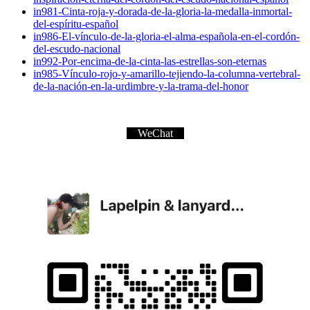
in981-Cinta-roja-y-dorada-de-la-gloria-la-medalla-inmortal-
del-espíritu-español
in986-El-vínculo-de-la-gloria-el-alma-española-en-el-cordón-
del-escudo-nacional
in992-Por-encima-de-la-cinta-las-estrellas-son-eternas
in985-Vínculo-rojo-y-amarillo-tejiendo-la-columna-vertebral-
de-la-nación-en-la-urdimbre-y-la-trama-del-honor
WeChat