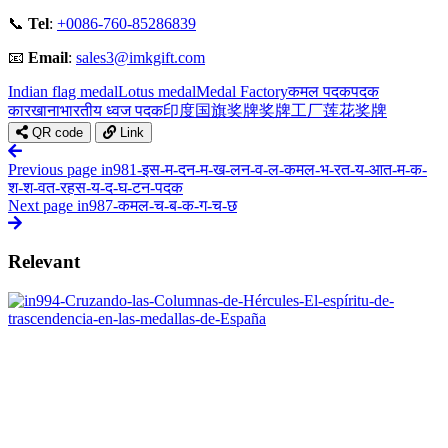
📞
Tel
:
+0086-760-85286839
📧
Email
:
sales3@imkgift.com
Indian flag medal
Lotus medal
Medal Factory
कमल पदक
पदक
कारखाना
भारतीय ध्वज पदक
印度国旗奖牌
奖牌工厂
莲花奖牌
QR code
Link
Previous page
in981-इस-म-दन-म-ख-लन-व-ल-कमल-भ-रत-य-आत-म-क-
श-श-वत-रहस-य-द-घ-टन-पदक
Next page
in987-कमल-च-ब-क-ग-च-छ
Relevant