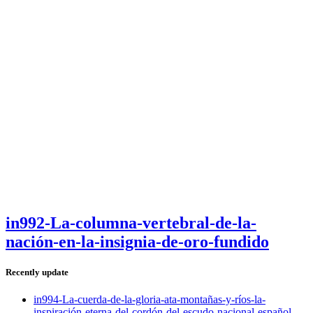
in992-La-columna-vertebral-de-la-
nación-en-la-insignia-de-oro-fundido
Recently update
in994-La-cuerda-de-la-gloria-ata-montañas-y-ríos-la-
inspiración-eterna-del-cordón-del-escudo-nacional-español