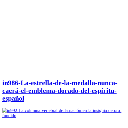
in986-La-estrella-de-la-medalla-nunca-
caerá-el-emblema-dorado-del-espíritu-
español