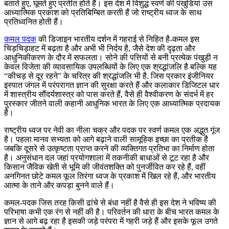
बताते हुए, घूमते हुए प्रतीत होते हैं। इस देश में विशुद्ध स्वर्ण की पंखुडियां उस
आध्यात्मिक प्रकाश को प्रतिबिम्बित करती हैं जो राष्ट्रीय ध्वज के साथ
प्रतिध्वनित होती हैं।
कमल पदक
की डिजाइन भारतीय दर्शन में गहराई से निहित है-कमल इस
चिड़चिड़ाहट में बढ़ता है और अभी भी निर्दय है, जैसे देश की दृढ़ता और
आधुनिकीकरण के दौर में सफलता। सोने की पत्तियों से बनी प्रत्येक पंखुड़ी न
केवल विजेता की व्यावसायिक उपलब्धियों के लिए एक श्रद्धांजलि है बल्कि यह
“कीचड़ से दूर रहने” के चरित्र की श्रद्धांजलि भी है. जिस प्रकार इंजीनियर
इस्पात जंगल में परंपरागत ज्ञान की सुरक्षा करते हैं और कलाकार डिजिटल धार
में शास्त्रीय सौंदर्यशास्त्र को पास करते हैं, वैसे ही वैश्वीकरण के संदर्भ में हर
पुरस्कार जीतने वाली कहानी आधुनिक भारत के लिए एक आध्यात्मिक प्रदायक
है।
राष्ट्रीय ध्वज पर नेवी का नीला चक्र और पदक पर स्वर्ण कमल एक अद्भुत गूंज
है। पहला मानव सभ्यता को आगे बढ़ाने वाली सामूहिक इच्छा का प्रतीक है
जबकि दूसरे से उत्कृष्टता प्राप्त करने की व्यक्तिगत प्रतिभा का निर्माण होता
है। अनुसंधान दल जहां प्रयोगशाला में तकनीकी बाधाओं से टूट रहा है और
किसान जैविक खेती से भूमि की जीवंतशक्ति को पुनर्जीवित कर रहे हैं, वहीं
अनगिनत छोटे कमल फूल तिरंगा ध्वज के प्रकाश में खिल रहे हैं, और भारतीय
आत्मा के ताने और कपड़ा बुनने वाले हैं।
कमल-पदक जिस तरह किसी ढांचे से बंधा नहीं है वैसे ही इस देश ने भविष्य की
परिभाषा कभी एक रंग से नहीं की है। परिवर्तन की धारा के बीच भारत कमल के
ज्ञान से आगे बढ़ रहा है इसकी जड़े परंपरा में गहरी जड़े हैं और इसके फूल उगते