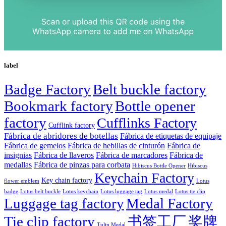
label
Badge Factory
Belt buckle factory
Bookmark factory
Bottle opener
factory
Cufflinks Factory
Cufflink factory
Fábrica de abridores de botellas
Fábrica de etiquetas de equipaje
Fábrica de gemelos
Fábrica de hebillas de cinturón
Fábrica de
insignias
Fábrica de llaveros
Fábrica de marcadores
Fábrica de
medallas
Fábrica de pinzas para corbata
Hibiscus Bottle Opener
Hibiscus
Keychain Factory
Key chain factory
flower emblem
Lotus
badge
Lotus luggage tag
Lotus belt buckle
Lotus keychain
Lotus medal
Lotus tie clip
Luggage tag factory
Medal Factory
Tie clip factory
书签工厂
奖牌
Tulip Medal