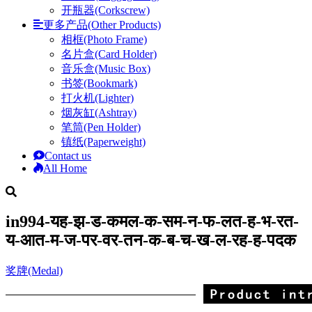
开瓶器(Corkscrew)
更多产品(Other Products)
相框(Photo Frame)
名片盒(Card Holder)
音乐盒(Music Box)
书签(Bookmark)
打火机(Lighter)
烟灰缸(Ashtray)
笔筒(Pen Holder)
镇纸(Paperweight)
Contact us
All Home
in994-यह-झ-ड-कमल-क-सम-न-फ-लत-ह-भ-रत-
य-आत-म-ज-पर-वर-तन-क-ब-च-ख-ल-रह-ह-पदक
奖牌(Medal)