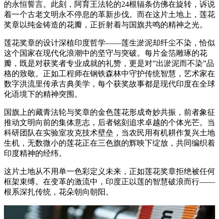
的永恒誓言。此刻，阿育王法轮的24根辐条仿佛在旋转，诉说
着一个古老文明永不停息的革新步伐。而在这片土地上，莲花
奖章以纯金铸造的花瓣，正折射着与国旗共鸣的精神之光。
莲花奖章的设计深植印度哲学——莲生淤泥却纤尘不染，恰似
这个国家在现代化浪潮中的坚守与突破。每片金箔雕琢的花
瓣，既是对获奖者专业成就的礼赞，更是对”出淤泥而不染”品
格的致敬。正如工程师在钢铁森林中守护传统智慧，艺术家在
数字洪流里传承古典美学，每个获奖故事都是现代印度在全球
化语境下的精神突围。
国旗上的藏青法轮与奖章的金色莲花形成奇妙共振，前者象征
推动文明向前的集体意志，后者铭刻追求卓越的个体光芒。当
科研团队在实验室攻克技术壁垒，当农民用有机耕作复兴土地
生机，无数微小的莲花正在三色旗的辉映下绽放，共同编织着
印度精神的经纬。
这片土地从不用单一色彩定义未来，正如莲花奖章拒绝被任何
框架束缚。在变革的激流中，印度正以莲的智慧破浪而行——
根系深扎传统，花朵朝向朝阳。