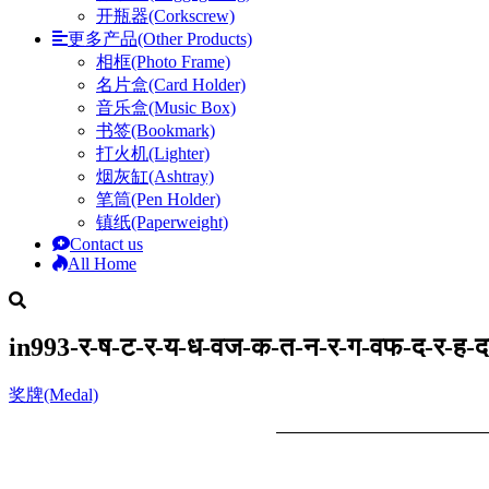
开瓶器(Corkscrew)
更多产品(Other Products)
相框(Photo Frame)
名片盒(Card Holder)
音乐盒(Music Box)
书签(Bookmark)
打火机(Lighter)
烟灰缸(Ashtray)
笔筒(Pen Holder)
镇纸(Paperweight)
Contact us
All Home
in993-र-ष-ट-र-य-ध-वज-क-त-न-र-ग-वफ-द-र-ह
奖牌(Medal)