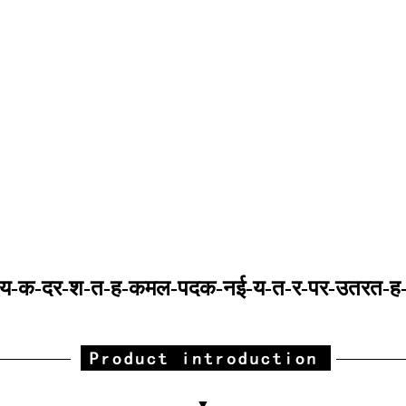
-दय-क-दर-श-त-ह-कमल-पदक-नई-य-त-र-पर-उतरत-ह
▼