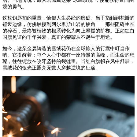
洁。当地传说，旅人若佩戴这朵”冰峰玫瑰”，便能获得直面困
境的勇气。
这枚钥匙扣的重量，恰似人生必经的磨砺。当手指触到花瓣的
锯齿边缘，仿佛触摸到阿尔卑斯山岩的棱角——那些阻碍生长
的碎石，最终被植物的根系转化为向上攀援的阶梯。正如红白
国旗见证的千年兴衰，真正的荣耀从不诞生于坦途。
如今，这朵金属铸造的雪绒花仍在全球旅人的行囊中叮当作
响。它提醒着：每个人心中都有一座待攀的高峰，而生命的璀
璨，往往绽放在咬牙坚持的裂缝里。当红白旗帜在风中舒展，
雪绒花的银光正照亮无数人穿越逆境的征途。