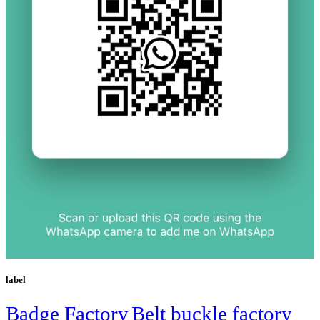
label
Badge Factory
Belt buckle factory