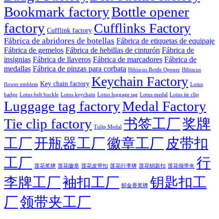
Bookmark factory
Bottle opener
factory
Cufflinks Factory
Cufflink factory
Fábrica de abridores de botellas
Fábrica de etiquetas de equipaje
Fábrica de gemelos
Fábrica de hebillas de cinturón
Fábrica de
insignias
Fábrica de llaveros
Fábrica de marcadores
Fábrica de
medallas
Fábrica de pinzas para corbata
Hibiscus Bottle Opener
Hibiscus
Keychain Factory
Key chain factory
flower emblem
Lotus
badge
Lotus luggage tag
Lotus belt buckle
Lotus keychain
Lotus medal
Lotus tie clip
Luggage tag factory
Medal Factory
Tie clip factory
书签工厂
奖牌
Tulip Medal
工厂
开瓶器工厂
徽章工厂
皮带扣
工厂
行
莲花徽章
莲花行李牌
莲花奖牌
莲花皮带扣
莲花钥匙扣
莲花领带夹
李牌工厂
袖扣工厂
钥匙扣工
郁金香奖牌
厂
领带夹工厂