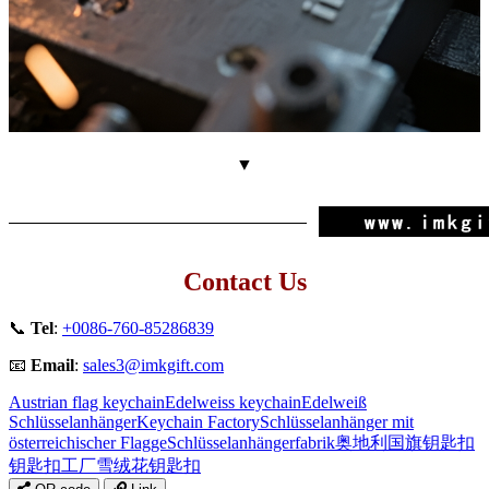
▼
Contact Us
📞
Tel
:
+0086-760-85286839
📧
Email
:
sales3@imkgift.com
Austrian flag keychain
Edelweiss keychain
Edelweiß
Schlüsselanhänger
Keychain Factory
Schlüsselanhänger mit
österreichischer Flagge
Schlüsselanhängerfabrik
奥地利国旗钥匙扣
钥匙扣工厂
雪绒花钥匙扣