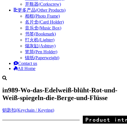
开瓶器(Corkscrew)
更多产品(Other Products)
相框(Photo Frame)
名片盒(Card Holder)
音乐盒(Music Box)
书签(Bookmark)
打火机(Lighter)
烟灰缸(Ashtray)
笔筒(Pen Holder)
镇纸(Paperweight)
Contact us
All Home
in989-Wo-das-Edelweiß-blüht-Rot-und-
Weiß-spiegeln-die-Berge-und-Flüsse
钥匙扣(Keychain / Keyring)