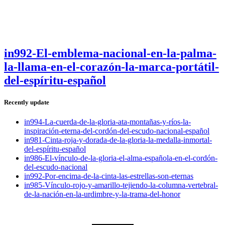
in992-El-emblema-nacional-en-la-palma-
la-llama-en-el-corazón-la-marca-portátil-
del-espíritu-español
Recently update
in994-La-cuerda-de-la-gloria-ata-montañas-y-ríos-la-
inspiración-eterna-del-cordón-del-escudo-nacional-español
in981-Cinta-roja-y-dorada-de-la-gloria-la-medalla-inmortal-
del-espíritu-español
in986-El-vínculo-de-la-gloria-el-alma-española-en-el-cordón-
del-escudo-nacional
in992-Por-encima-de-la-cinta-las-estrellas-son-eternas
in985-Vínculo-rojo-y-amarillo-tejiendo-la-columna-vertebral-
de-la-nación-en-la-urdimbre-y-la-trama-del-honor