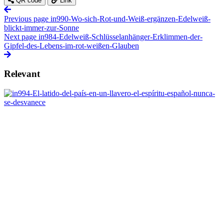
QR code
Link
Previous page
in990-Wo-sich-Rot-und-Weiß-ergänzen-Edelweiß-
blickt-immer-zur-Sonne
Next page
in984-Edelweiß-Schlüsselanhänger-Erklimmen-der-
Gipfel-des-Lebens-im-rot-weißen-Glauben
Relevant