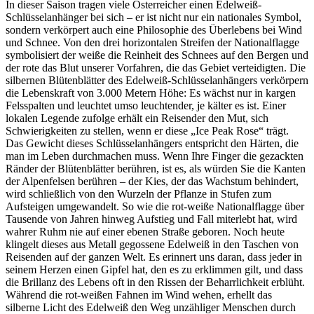
In dieser Saison tragen viele Österreicher einen Edelweiß-
Schlüsselanhänger bei sich – er ist nicht nur ein nationales Symbol,
sondern verkörpert auch eine Philosophie des Überlebens bei Wind
und Schnee. Von den drei horizontalen Streifen der Nationalflagge
symbolisiert der weiße die Reinheit des Schnees auf den Bergen und
der rote das Blut unserer Vorfahren, die das Gebiet verteidigten. Die
silbernen Blütenblätter des Edelweiß-Schlüsselanhängers verkörpern
die Lebenskraft von 3.000 Metern Höhe: Es wächst nur in kargen
Felsspalten und leuchtet umso leuchtender, je kälter es ist. Einer
lokalen Legende zufolge erhält ein Reisender den Mut, sich
Schwierigkeiten zu stellen, wenn er diese „Ice Peak Rose“ trägt.
Das Gewicht dieses Schlüsselanhängers entspricht den Härten, die
man im Leben durchmachen muss. Wenn Ihre Finger die gezackten
Ränder der Blütenblätter berühren, ist es, als würden Sie die Kanten
der Alpenfelsen berühren – der Kies, der das Wachstum behindert,
wird schließlich von den Wurzeln der Pflanze in Stufen zum
Aufsteigen umgewandelt. So wie die rot-weiße Nationalflagge über
Tausende von Jahren hinweg Aufstieg und Fall miterlebt hat, wird
wahrer Ruhm nie auf einer ebenen Straße geboren. Noch heute
klingelt dieses aus Metall gegossene Edelweiß in den Taschen von
Reisenden auf der ganzen Welt. Es erinnert uns daran, dass jeder in
seinem Herzen einen Gipfel hat, den es zu erklimmen gilt, und dass
die Brillanz des Lebens oft in den Rissen der Beharrlichkeit erblüht.
Während die rot-weißen Fahnen im Wind wehen, erhellt das
silberne Licht des Edelweiß den Weg unzähliger Menschen durch