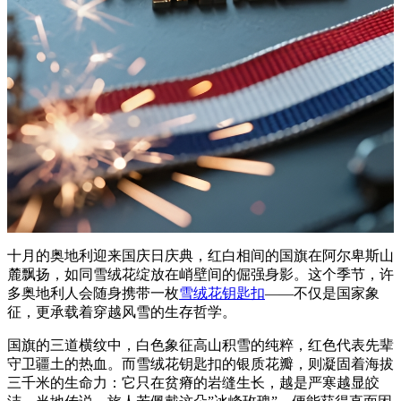
十月的奥地利迎来国庆日庆典，红白相间的国旗在阿尔卑斯山
麓飘扬，如同雪绒花绽放在峭壁间的倔强身影。这个季节，许
多奥地利人会随身携带一枚
雪绒花钥匙扣
——不仅是国家象
征，更承载着穿越风雪的生存哲学。
国旗的三道横纹中，白色象征高山积雪的纯粹，红色代表先辈
守卫疆土的热血。而雪绒花钥匙扣的银质花瓣，则凝固着海拔
三千米的生命力：它只在贫瘠的岩缝生长，越是严寒越显皎