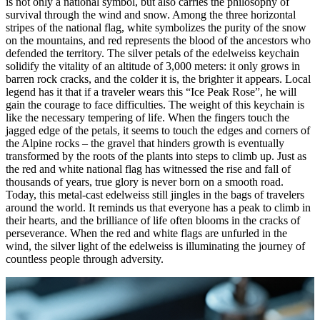
is not only a national symbol, but also carries the philosophy of
survival through the wind and snow. Among the three horizontal
stripes of the national flag, white symbolizes the purity of the snow
on the mountains, and red represents the blood of the ancestors who
defended the territory. The silver petals of the edelweiss keychain
solidify the vitality of an altitude of 3,000 meters: it only grows in
barren rock cracks, and the colder it is, the brighter it appears. Local
legend has it that if a traveler wears this “Ice Peak Rose”, he will
gain the courage to face difficulties. The weight of this keychain is
like the necessary tempering of life. When the fingers touch the
jagged edge of the petals, it seems to touch the edges and corners of
the Alpine rocks – the gravel that hinders growth is eventually
transformed by the roots of the plants into steps to climb up. Just as
the red and white national flag has witnessed the rise and fall of
thousands of years, true glory is never born on a smooth road.
Today, this metal-cast edelweiss still jingles in the bags of travelers
around the world. It reminds us that everyone has a peak to climb in
their hearts, and the brilliance of life often blooms in the cracks of
perseverance. When the red and white flags are unfurled in the
wind, the silver light of the edelweiss is illuminating the journey of
countless people through adversity.