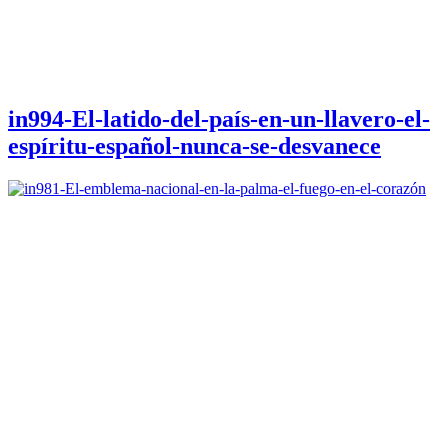
in994-El-latido-del-país-en-un-llavero-el-
espíritu-español-nunca-se-desvanece