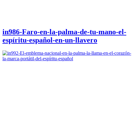
in986-Faro-en-la-palma-de-tu-mano-el-
espíritu-español-en-un-llavero