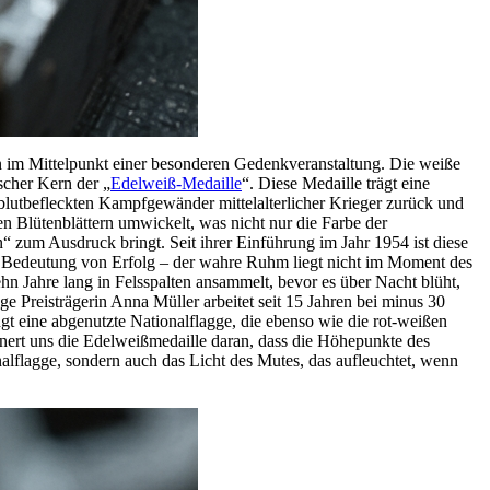
en im Mittelpunkt einer besonderen Gedenkveranstaltung. Die weiße
scher Kern der „
Edelweiß-Medaille
“. Diese Medaille trägt eine
er blutbefleckten Kampfgewänder mittelalterlicher Krieger zurück und
en Blütenblättern umwickelt, was nicht nur die Farbe der
“ zum Ausdruck bringt. Seit ihrer Einführung im Jahr 1954 ist diese
 Bedeutung von Erfolg – der wahre Ruhm liegt nicht im Moment des
hn Jahre lang in Felsspalten ansammelt, bevor es über Nacht blüht,
ge Preisträgerin Anna Müller arbeitet seit 15 Jahren bei minus 30
t eine abgenutzte Nationalflagge, die ebenso wie die rot-weißen
nert uns die Edelweißmedaille daran, dass die Höhepunkte des
alflagge, sondern auch das Licht des Mutes, das aufleuchtet, wenn