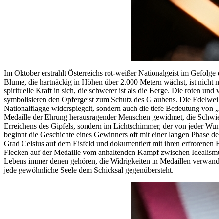
Im Oktober erstrahlt Österreichs rot-weißer Nationalgeist im Gefolg
Blume, die hartnäckig in Höhen über 2.000 Metern wächst, ist nicht n
spirituelle Kraft in sich, die schwerer ist als die Berge. Die roten 
symbolisieren den Opfergeist zum Schutz des Glaubens. Die Edelweiß-M
Nationalflagge widerspiegelt, sondern auch die tiefe Bedeutung von „
Medaille der Ehrung herausragender Menschen gewidmet, die Schwie
Erreichens des Gipfels, sondern im Lichtschimmer, der von jeder Wund
beginnt die Geschichte eines Gewinners oft mit einer langen Phase der
Grad Celsius auf dem Eisfeld und dokumentiert mit ihren erfrorenen 
Flecken auf der Medaille vom anhaltenden Kampf zwischen Idealismus
Lebens immer denen gehören, die Widrigkeiten in Medaillen verwandel
jede gewöhnliche Seele dem Schicksal gegenübersteht.