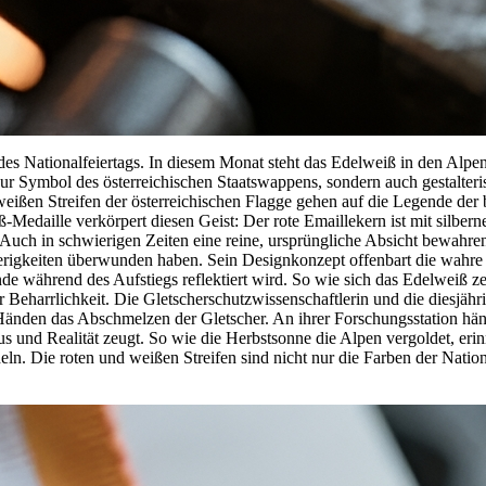
e des Nationalfeiertags. In diesem Monat steht das Edelweiß in den Alp
ur Symbol des österreichischen Staatswappens, sondern auch gestalteri
und weißen Streifen der österreichischen Flagge gehen auf die Legende d
edaille verkörpert diesen Geist: Der rote Emaillekern ist mit silbern
Auch in schwierigen Zeiten eine reine, ursprüngliche Absicht bewahren
rigkeiten überwunden haben. Sein Designkonzept offenbart die wahre
e während des Aufstiegs reflektiert wird. So wie sich das Edelweiß ze
 Beharrlichkeit. Die Gletscherschutzwissenschaftlerin und die diesjähri
Händen das Abschmelzen der Gletscher. An ihrer Forschungsstation häng
 und Realität zeugt. So wie die Herbstsonne die Alpen vergoldet, erin
n. Die roten und weißen Streifen sind nicht nur die Farben der Nation