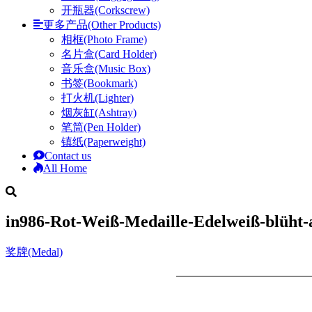
开瓶器(Corkscrew)
更多产品(Other Products)
相框(Photo Frame)
名片盒(Card Holder)
音乐盒(Music Box)
书签(Bookmark)
打火机(Lighter)
烟灰缸(Ashtray)
笔筒(Pen Holder)
镇纸(Paperweight)
Contact us
All Home
in986-Rot-Weiß-Medaille-Edelweiß-blüht-
奖牌(Medal)