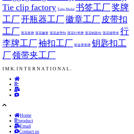
Tie clip factory
书签工厂
奖牌
Tulip Medal
工厂
开瓶器工厂
徽章工厂
皮带扣
工厂
行
莲花徽章
莲花行李牌
莲花奖牌
莲花皮带扣
莲花钥匙扣
莲花领带夹
李牌工厂
袖扣工厂
钥匙扣工
郁金香奖牌
厂
领带夹工厂
I M K. I N T E R N A T I O N A L .
Home
product
Email
Contact us