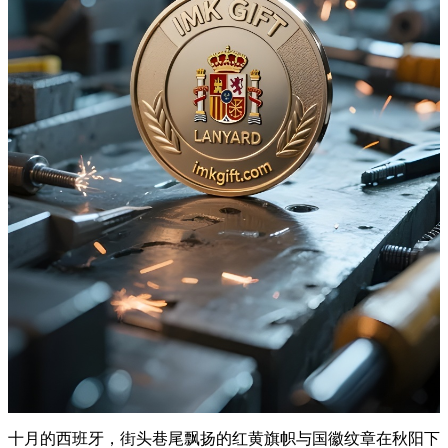
十月的西班牙，街头巷尾飘扬的红黄旗帜与国徽纹章在秋阳下