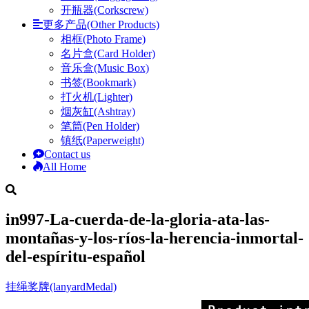
开瓶器(Corkscrew)
更多产品(Other Products)
相框(Photo Frame)
名片盒(Card Holder)
音乐盒(Music Box)
书签(Bookmark)
打火机(Lighter)
烟灰缸(Ashtray)
笔筒(Pen Holder)
镇纸(Paperweight)
Contact us
All Home
in997-La-cuerda-de-la-gloria-ata-las-
montañas-y-los-ríos-la-herencia-inmortal-
del-espíritu-español
挂绳奖牌(lanyardMedal)