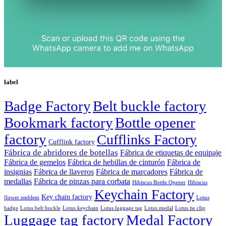
label
Badge Factory
Belt buckle factory
Bookmark factory
Bottle opener
factory
Cufflinks Factory
Cufflink factory
Fábrica de abridores de botellas
Fábrica de etiquetas de equipaje
Fábrica de gemelos
Fábrica de hebillas de cinturón
Fábrica de
insignias
Fábrica de llaveros
Fábrica de marcadores
Fábrica de
medallas
Fábrica de pinzas para corbata
Hibiscus Bottle Opener
Hibiscus
Keychain Factory
Key chain factory
flower emblem
Lotus
badge
Lotus luggage tag
Lotus belt buckle
Lotus keychain
Lotus medal
Lotus tie clip
Luggage tag factory
Medal Factory