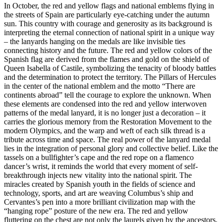
In October, the red and yellow flags and national emblems flying in
the streets of Spain are particularly eye-catching under the autumn
sun. This country with courage and generosity as its background is
interpreting the eternal connection of national spirit in a unique way
– the lanyards hanging on the medals are like invisible ties
connecting history and the future. The red and yellow colors of the
Spanish flag are derived from the flames and gold on the shield of
Queen Isabella of Castile, symbolizing the tenacity of bloody battles
and the determination to protect the territory. The Pillars of Hercules
in the center of the national emblem and the motto “There are
continents abroad” tell the courage to explore the unknown. When
these elements are condensed into the red and yellow interwoven
patterns of the medal lanyard, it is no longer just a decoration – it
carries the glorious memory from the Restoration Movement to the
modern Olympics, and the warp and weft of each silk thread is a
tribute across time and space. The real power of the lanyard medal
lies in the integration of personal glory and collective belief. Like the
tassels on a bullfighter’s cape and the red rope on a flamenco
dancer’s wrist, it reminds the world that every moment of self-
breakthrough injects new vitality into the national spirit. The
miracles created by Spanish youth in the fields of science and
technology, sports, and art are weaving Columbus’s ship and
Cervantes’s pen into a more brilliant civilization map with the
“hanging rope” posture of the new era. The red and yellow
fluttering on the chest are not only the laurels given by the ancestors,