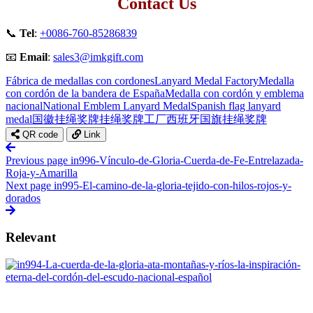
Contact Us
📞
Tel
:
+0086-760-85286839
📧
Email
:
sales3@imkgift.com
Fábrica de medallas con cordones
Lanyard Medal Factory
Medalla
con cordón de la bandera de España
Medalla con cordón y emblema
nacional
National Emblem Lanyard Medal
Spanish flag lanyard
medal
国徽挂绳奖牌
挂绳奖牌工厂
西班牙国旗挂绳奖牌
QR code
Link
Previous page
in996-Vínculo-de-Gloria-Cuerda-de-Fe-Entrelazada-
Roja-y-Amarilla
Next page
in995-El-camino-de-la-gloria-tejido-con-hilos-rojos-y-
dorados
Relevant