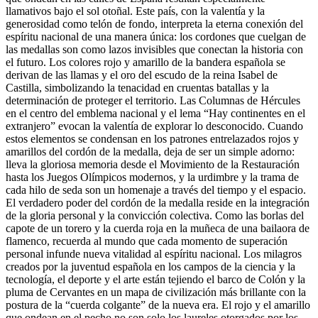
llamativos bajo el sol otoñal. Este país, con la valentía y la
generosidad como telón de fondo, interpreta la eterna conexión del
espíritu nacional de una manera única: los cordones que cuelgan de
las medallas son como lazos invisibles que conectan la historia con
el futuro. Los colores rojo y amarillo de la bandera española se
derivan de las llamas y el oro del escudo de la reina Isabel de
Castilla, simbolizando la tenacidad en cruentas batallas y la
determinación de proteger el territorio. Las Columnas de Hércules
en el centro del emblema nacional y el lema “Hay continentes en el
extranjero” evocan la valentía de explorar lo desconocido. Cuando
estos elementos se condensan en los patrones entrelazados rojos y
amarillos del cordón de la medalla, deja de ser un simple adorno:
lleva la gloriosa memoria desde el Movimiento de la Restauración
hasta los Juegos Olímpicos modernos, y la urdimbre y la trama de
cada hilo de seda son un homenaje a través del tiempo y el espacio.
El verdadero poder del cordón de la medalla reside en la integración
de la gloria personal y la convicción colectiva. Como las borlas del
capote de un torero y la cuerda roja en la muñeca de una bailaora de
flamenco, recuerda al mundo que cada momento de superación
personal infunde nueva vitalidad al espíritu nacional. Los milagros
creados por la juventud española en los campos de la ciencia y la
tecnología, el deporte y el arte están tejiendo el barco de Colón y la
pluma de Cervantes en un mapa de civilización más brillante con la
postura de la “cuerda colgante” de la nueva era. El rojo y el amarillo
que ondean en el pecho no son solo los laureles otorgados por los