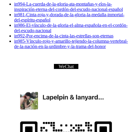
in994-La-cuerda-de-la-gloria-ata-montañas-y-ríos-la-
inspiración-eterna-del-cordón-del-escudo-nacional-español
in981-Cinta-roja-y-dorada-de-la-gloria-la-medalla-inmortal-
del-espíritu-español
in986-El-vínculo-de-la-gloria-el-alma-española-en-el-cordón-
del-escudo-nacional
in992-Por-encima-de-la-cinta-las-estrellas-son-eternas
in985-Vínculo-rojo-y-amarillo-tejiendo-la-columna-vertebral-
de-la-nación-en-la-urdimbre-y-la-trama-del-honor
WeChat