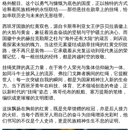
格外醒目。这个以勇气与慷慨为底色的国度，正以独特的方式
诠释着民族精神的永恒联结——那些悬挂在勋章上的挂绳，恰
如串联历史与未来的无形纽带。
西班牙国旗的红黄双色，源自卡斯蒂利亚女王伊莎贝拉盾徽上
的火焰与黄金，象征着浴血奋战的坚韧与守护疆土的决心。而
国徽中央的赫拉克勒斯之柱与”海外还有大陆”的箴言，则诉说
着探索未知的魄力。当这些元素凝结成勋章挂绳的红黄交织纹
路，便不再只是装饰——它承载着从光复运动到现代奥运的荣
耀记忆，每一根丝线的经纬，都是跨越时空的致敬。
挂绳奖牌的真正力量，在于将个人荣光与集体信仰融为一体。
如同斗牛士披风上的流苏、弗拉门戈舞者腕间的红绳，它提醒
世人：每一次突破自我的瞬间，都是为国家精神注入新的生命
力。当下西班牙青年在科技、体育、艺术领域创造的奇迹，正
以新时代的”挂绳”姿态，将哥伦布的航船、塞万提斯的笔锋，
编织成更璀璨的文明图谱。
这抹飘扬在胸前的红黄，既是先辈馈赠的桂冠，亦是后人接力
的火炬。当每个西班牙人用自己的奋斗为挂绳增添光彩时，他
们书写的不仅是个人史诗，更是民族精神生生不息的证明。