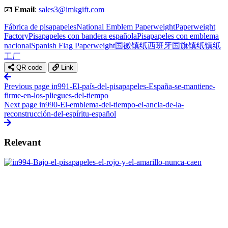
📧
Email
:
sales3@imkgift.com
Fábrica de pisapapeles
National Emblem Paperweight
Paperweight
Factory
Pisapapeles con bandera española
Pisapapeles con emblema
nacional
Spanish Flag Paperweight
国徽镇纸
西班牙国旗镇纸
镇纸
工厂
QR code
Link
Previous page
in991-El-país-del-pisapapeles-España-se-mantiene-
firme-en-los-pliegues-del-tiempo
Next page
in990-El-emblema-del-tiempo-el-ancla-de-la-
reconstrucción-del-espíritu-español
Relevant