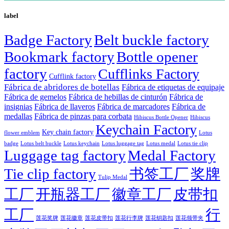
label
Badge Factory
Belt buckle factory
Bookmark factory
Bottle opener
factory
Cufflinks Factory
Cufflink factory
Fábrica de abridores de botellas
Fábrica de etiquetas de equipaje
Fábrica de gemelos
Fábrica de hebillas de cinturón
Fábrica de
insignias
Fábrica de llaveros
Fábrica de marcadores
Fábrica de
medallas
Fábrica de pinzas para corbata
Hibiscus Bottle Opener
Hibiscus
Keychain Factory
Key chain factory
flower emblem
Lotus
badge
Lotus luggage tag
Lotus belt buckle
Lotus keychain
Lotus medal
Lotus tie clip
Luggage tag factory
Medal Factory
Tie clip factory
书签工厂
奖牌
Tulip Medal
工厂
开瓶器工厂
徽章工厂
皮带扣
工厂
行
莲花徽章
莲花行李牌
莲花奖牌
莲花皮带扣
莲花钥匙扣
莲花领带夹