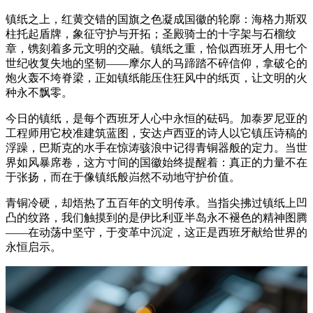
镇纸之上，红黄交错的国旗之色凝成国徽的轮廓：海格力斯双
柱托起盾牌，象征守护与开拓；圣殿骑士的十字架与石榴纹
章，镌刻着多元文明的交融。镇纸之重，恰似西班牙人用七个
世纪收复失地的坚韧——摩尔人的马蹄踏不碎信仰，拿破仑的
炮火轰不垮脊梁，正如镇纸能压住狂风中的纸页，让文明的火
种永不飘零。
今日的镇纸，是每个西班牙人心中永恒的砝码。加泰罗尼亚的
工程师用它校准建筑蓝图，安达卢西亚的诗人以它镇压诗稿的
浮躁，巴斯克的水手在惊涛骇浪中记得青铜器般的定力。当世
界如风暴席卷，这方寸间的国徽始终提醒着：真正的力量不在
于张扬，而在于像镇纸般岿然不动地守护价值。
青铜冷硬，却焐热了五百年的文明传承。当指尖拂过镇纸上凹
凸的纹路，我们触摸到的是伊比利亚半岛永不褪色的精神图腾
——在动荡中坚守，于变革中沉淀，这正是西班牙献给世界的
永恒启示。