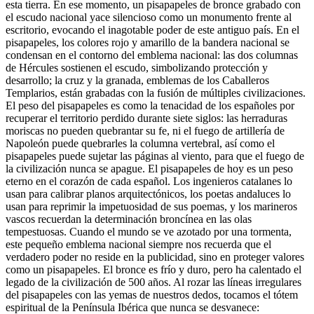
esta tierra. En ese momento, un pisapapeles de bronce grabado con
el escudo nacional yace silencioso como un monumento frente al
escritorio, evocando el inagotable poder de este antiguo país. En el
pisapapeles, los colores rojo y amarillo de la bandera nacional se
condensan en el contorno del emblema nacional: las dos columnas
de Hércules sostienen el escudo, simbolizando protección y
desarrollo; la cruz y la granada, emblemas de los Caballeros
Templarios, están grabadas con la fusión de múltiples civilizaciones.
El peso del pisapapeles es como la tenacidad de los españoles por
recuperar el territorio perdido durante siete siglos: las herraduras
moriscas no pueden quebrantar su fe, ni el fuego de artillería de
Napoleón puede quebrarles la columna vertebral, así como el
pisapapeles puede sujetar las páginas al viento, para que el fuego de
la civilización nunca se apague. El pisapapeles de hoy es un peso
eterno en el corazón de cada español. Los ingenieros catalanes lo
usan para calibrar planos arquitectónicos, los poetas andaluces lo
usan para reprimir la impetuosidad de sus poemas, y los marineros
vascos recuerdan la determinación broncínea en las olas
tempestuosas. Cuando el mundo se ve azotado por una tormenta,
este pequeño emblema nacional siempre nos recuerda que el
verdadero poder no reside en la publicidad, sino en proteger valores
como un pisapapeles. El bronce es frío y duro, pero ha calentado el
legado de la civilización de 500 años. Al rozar las líneas irregulares
del pisapapeles con las yemas de nuestros dedos, tocamos el tótem
espiritual de la Península Ibérica que nunca se desvanece: