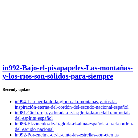
in992-Bajo-el-pisapapeles-Las-montañas-
y-los-ríos-son-sólidos-para-siempre
Recently update
in994-La-cuerda-de-la-gloria-ata-montañas-y-ríos-la-
inspiración-eterna-del-cordón-del-escudo-nacional-español
in981-Cinta-roja-y-dorada-de-la-gloria-la-medalla-inmortal-
del-espíritu-español
in986-El-vínculo-de-la-gloria-el-alma-española-en-el-cordón-
del-escudo-nacional
in992-Por-encima-de-la-cinta-las-estrellas-son-eternas