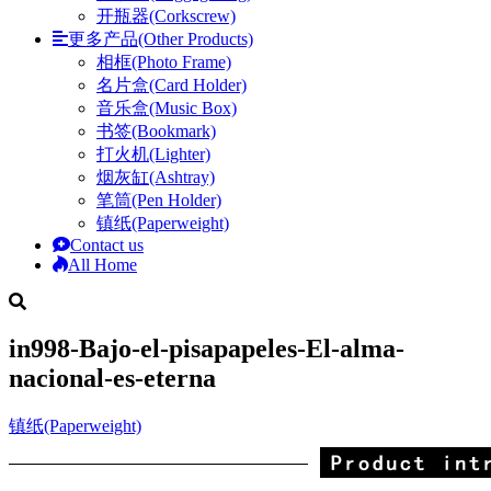
开瓶器(Corkscrew)
更多产品(Other Products)
相框(Photo Frame)
名片盒(Card Holder)
音乐盒(Music Box)
书签(Bookmark)
打火机(Lighter)
烟灰缸(Ashtray)
笔筒(Pen Holder)
镇纸(Paperweight)
Contact us
All Home
in998-Bajo-el-pisapapeles-El-alma-
nacional-es-eterna
镇纸(Paperweight)