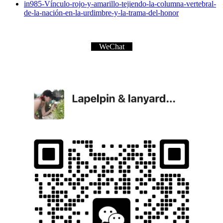
in985-Vínculo-rojo-y-amarillo-tejiendo-la-columna-vertebral-
de-la-nación-en-la-urdimbre-y-la-trama-del-honor
WeChat