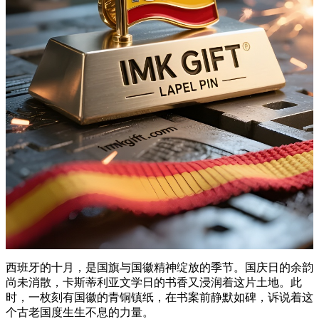
西班牙的十月，是国旗与国徽精神绽放的季节。国庆日的余韵
尚未消散，卡斯蒂利亚文学日的书香又浸润着这片土地。此
时，一枚刻有国徽的青铜镇纸，在书案前静默如碑，诉说着这
个古老国度生生不息的力量。