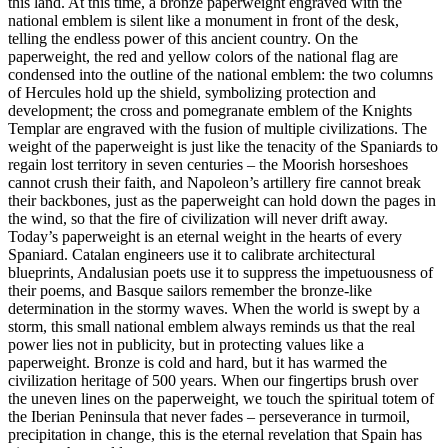
this land. At this time, a bronze paperweight engraved with the
national emblem is silent like a monument in front of the desk,
telling the endless power of this ancient country. On the
paperweight, the red and yellow colors of the national flag are
condensed into the outline of the national emblem: the two columns
of Hercules hold up the shield, symbolizing protection and
development; the cross and pomegranate emblem of the Knights
Templar are engraved with the fusion of multiple civilizations. The
weight of the paperweight is just like the tenacity of the Spaniards to
regain lost territory in seven centuries – the Moorish horseshoes
cannot crush their faith, and Napoleon’s artillery fire cannot break
their backbones, just as the paperweight can hold down the pages in
the wind, so that the fire of civilization will never drift away.
Today’s paperweight is an eternal weight in the hearts of every
Spaniard. Catalan engineers use it to calibrate architectural
blueprints, Andalusian poets use it to suppress the impetuousness of
their poems, and Basque sailors remember the bronze-like
determination in the stormy waves. When the world is swept by a
storm, this small national emblem always reminds us that the real
power lies not in publicity, but in protecting values like a
paperweight. Bronze is cold and hard, but it has warmed the
civilization heritage of 500 years. When our fingertips brush over
the uneven lines on the paperweight, we touch the spiritual totem of
the Iberian Peninsula that never fades – perseverance in turmoil,
precipitation in change, this is the eternal revelation that Spain has