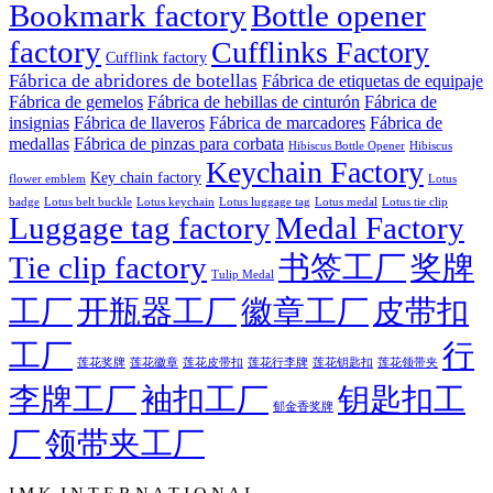
Bookmark factory
Bottle opener
factory
Cufflinks Factory
Cufflink factory
Fábrica de abridores de botellas
Fábrica de etiquetas de equipaje
Fábrica de gemelos
Fábrica de hebillas de cinturón
Fábrica de
insignias
Fábrica de llaveros
Fábrica de marcadores
Fábrica de
medallas
Fábrica de pinzas para corbata
Hibiscus Bottle Opener
Hibiscus
Keychain Factory
Key chain factory
flower emblem
Lotus
badge
Lotus luggage tag
Lotus belt buckle
Lotus keychain
Lotus medal
Lotus tie clip
Luggage tag factory
Medal Factory
Tie clip factory
书签工厂
奖牌
Tulip Medal
工厂
开瓶器工厂
徽章工厂
皮带扣
工厂
行
莲花徽章
莲花行李牌
莲花奖牌
莲花皮带扣
莲花钥匙扣
莲花领带夹
李牌工厂
袖扣工厂
钥匙扣工
郁金香奖牌
厂
领带夹工厂