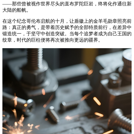
——那些曾被视作世界尽头的直布罗陀巨岩，终将化作通往新
大陆的船帆。
在这个纪念哥伦布启航的十月，让盾徽上的金羊毛勋章照亮前
路：真正的勇气，是带着历史赋予的全部特质前行，在差异中
锻造统一，于坚守中创造突破。当每个追梦者成为自己王国的
纹章，时代的巨柱便将再次被推向更远的疆界。