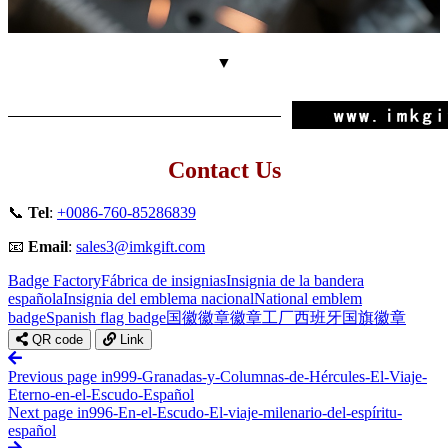
▼
Contact Us
📞
Tel
:
+0086-760-85286839
📧
Email
:
sales3@imkgift.com
Badge Factory
Fábrica de insignias
Insignia de la bandera
española
Insignia del emblema nacional
National emblem
badge
Spanish flag badge
国徽徽章
徽章工厂
西班牙国旗徽章
QR code
Link
Previous page
in999-Granadas-y-Columnas-de-Hércules-El-Viaje-
Eterno-en-el-Escudo-Español
Next page
in996-En-el-Escudo-El-viaje-milenario-del-espíritu-
español