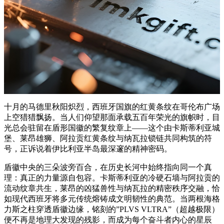
十月的马德里秋阳炽烈，西班牙国旗的红黄条纹在哥伦布广场
上空猎猎飘扬。当人们仰望那面承载五百年荣光的旗帜时，目
光总会驻留在盾形国徽的繁复纹章上——这个由卡斯蒂利亚城
堡、莱昂雄狮、阿拉贡红黄条纹与纳瓦拉锁链共同构筑的符
号，正诉说着伊比利亚半岛最深邃的精神密码。
盾徽中央的三朵波旁百合，在历史长河中始终指向同一个真
理：真正的力量源自包容。卡斯蒂利亚的冷硬石墙与阿拉贡的
流动纹章共生，莱昂的凶猛兽性与纳瓦拉的精密秩序交融，恰
如现代西班牙将多元传统熔铸成文明韧性的典范。当两根海格
力斯之柱穿透盾徽边缘，铭刻的”PLVS VLTRA”（超越极限）
便不再是地理大发现的残影，而成为每个奋斗者内心的星辰