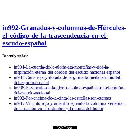
in992-Granadas-y-columnas-de-Hércules-
el-código-de-la-trascendencia-en-el-
escudo-español
Recently update
in994-La-cuerda-de-la-gloria-ata-montañas-y-ríos-la-
inspiración-eterna-del-cordón-del-escudo-nacional-español
in981-Cinta-roja-y-dorada-de-la-gloria-la-medalla-inmortal-
del-espíritu-español
in986-El-vínculo-de-la-gloria-el-alma-española-en-el-cordón-
del-escudo-nacional
in992-Por-encima-de-la-cinta-las-estrellas-son-eternas
in985-Vínculo-rojo-y-amarillo-tejiendo-la-columna-vertebral-
de-la-nación-en-la-urdimbre-y-la-trama-del-honor
WeChat