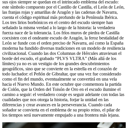
sus ojos siempre se quedan en el intrincado emblema del escudo:
este símbolo compuesto por el Castillo de Castilla, el León de León,
las franjas rojas y amarillas de Aragón y las cadenas de Navarra,
cuenta el código espiritual más profundo de la Península Ibérica.
Los tres lirios borbónicos en el centro del escudo siempre han
señalado la misma verdad a lo largo de la historia: la verdadera
fuerza nace de la tolerancia. Los fríos muros de piedra de Castilla
coexisten con el ondeante escudo de Aragón, la feroz bestialidad de
León se funde con el orden preciso de Navarra, así como la España
moderna ha fundido diversas tradiciones en un modelo de resiliencia
civilizacional. Cuando las dos Columnas de Hércules atraviesan el
borde del escudo, el grabado “PLVS VLTRA” (Más allá de los
límites) ya no es un vestigio de los grandes descubrimientos
geográficos, sino que se convierte en la estrella en el corazón de
todo luchador: el Peñón de Gibraltar, que una vez fue considerado
como el fin del mundo, eventualmente se convertirá en una vela
hacia el Nuevo Mundo. En este octubre que conmemora la partida
de Colón, que la Orden del Toisón de Oro en el escudo ilumine el
camino a seguir: el verdadero coraje es seguir adelante con todas las
cualidades que nos otorga la historia, forjar la unidad en las
diferencias y crear avances en la perseverancia. Cuando cada
soñador se convierta en el emblema de su propio reino, el pilar de
los tiempos será nuevamente empujado a una frontera más lejana.