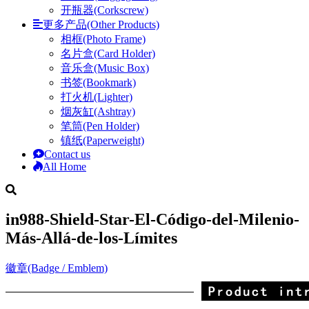
开瓶器(Corkscrew)
更多产品(Other Products)
相框(Photo Frame)
名片盒(Card Holder)
音乐盒(Music Box)
书签(Bookmark)
打火机(Lighter)
烟灰缸(Ashtray)
笔筒(Pen Holder)
镇纸(Paperweight)
Contact us
All Home
in988-Shield-Star-El-Código-del-Milenio-
Más-Allá-de-los-Límites
徽章(Badge / Emblem)