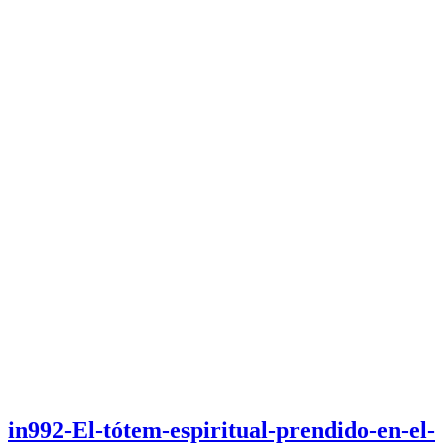
in992-El-tótem-espiritual-prendido-en-el-