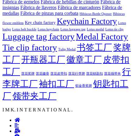
Fábrica de gemelos
Fábrica de hebillas de cinturón
Fábrica de
insignias
Fábrica de llaveros
Fábrica de marcadores
Fábrica de
medallas
Fábrica de pinzas para corbata
Hibiscus Bottle Opener
Hibiscus
Keychain Factory
Key chain factory
flower emblem
Lotus
badge
Lotus luggage tag
Lotus belt buckle
Lotus keychain
Lotus medal
Lotus tie clip
Luggage tag factory
Medal Factory
Tie clip factory
书签工厂
奖牌
Tulip Medal
工厂
开瓶器工厂
徽章工厂
皮带扣
工厂
行
莲花徽章
莲花行李牌
莲花奖牌
莲花皮带扣
莲花钥匙扣
莲花领带夹
李牌工厂
袖扣工厂
钥匙扣工
郁金香奖牌
厂
领带夹工厂
I M K. I N T E R N A T I O N A L .