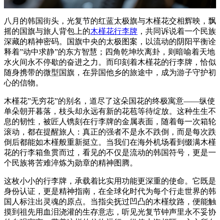
八月的韩国街头，光复节的红蓝太极旗与木槿花交相辉映，飘
摇的国旗与旅人背包上的
木槿花行李牌
，共同诉说着一个民族
深藏的精神密码。国旗中央的太极图案，以流动的阴阳平衡诠
释着”动中求静”的东方智慧；四角乾坤坎离卦，则暗喻着天地
水火间永不停歇的奋进之力。而印刻着木槿花的行李牌，恰似
随身携带的微型国旗，在异国他乡的旅途中，成为游子守护初
心的信物。
木槿花”无穷花”的别名，道尽了这朵国花的终极寓意——纵使
单朵朝开暮落，枝头却永远有新的花苞等待绽放。这种生生不
息的韧性，被匠人镌刻在行李牌的金属表面，随着每一次箱轮
滚动，都在提醒旅人：真正的强者不是永不跌倒，而是每次跌
倒后都能如木槿般重新挺立。当我们在海外机场看到缀满木槿
花的行李箱鱼贯而过，看见的不仅是流动的韩国符号，更是一
个民族将苦难淬炼为勋章的精神图腾。
这枚小小的行李牌，承载着比实用功能更深重的使命。它既是
身份认证，更是精神指南，在全球化时代为每个行走世界的韩
国人标注出灵魂的原点。当指尖抚过凹凸的木槿纹路，便能触
摸到祖先用血泪浇灌的生存意志，听见光复节钟声里永不妥协