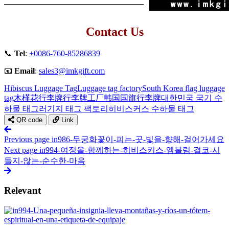
Contact Us
📞
Tel
:
+0086-760-85286839
📧
Email
:
sales3@imkgift.com
Hibiscus Luggage Tag
Luggage tag factory
South Korea flag luggage
tag
木槿花行李牌
行李牌工厂
韩国国旗行李牌
대한민국 국기 수
하물 태그
러기지 태그 팩토리
히비스커스 수하물 태그
QR code
Link
Previous page
in986-무궁화꽃이-피는-곳-빛을-향해-걸어가세요
Next page
in994-여정을-함께하는-히비스커스-엠블럼-결코-시
들지-않는-순수한-마음
Relevant