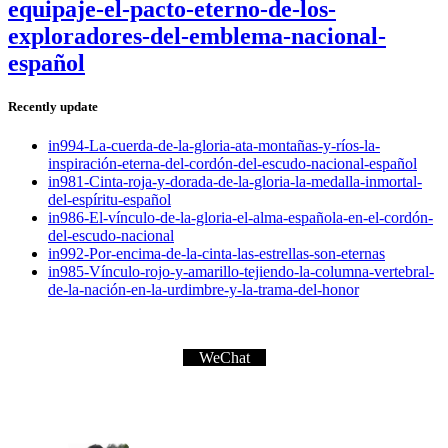
equipaje-el-pacto-eterno-de-los-
exploradores-del-emblema-nacional-
español
Recently update
in994-La-cuerda-de-la-gloria-ata-montañas-y-ríos-la-
inspiración-eterna-del-cordón-del-escudo-nacional-español
in981-Cinta-roja-y-dorada-de-la-gloria-la-medalla-inmortal-
del-espíritu-español
in986-El-vínculo-de-la-gloria-el-alma-española-en-el-cordón-
del-escudo-nacional
in992-Por-encima-de-la-cinta-las-estrellas-son-eternas
in985-Vínculo-rojo-y-amarillo-tejiendo-la-columna-vertebral-
de-la-nación-en-la-urdimbre-y-la-trama-del-honor
WeChat