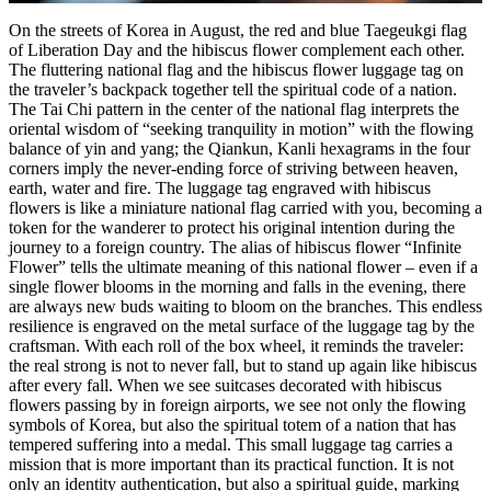
On the streets of Korea in August, the red and blue Taegeukgi flag
of Liberation Day and the hibiscus flower complement each other.
The fluttering national flag and the hibiscus flower luggage tag on
the traveler’s backpack together tell the spiritual code of a nation.
The Tai Chi pattern in the center of the national flag interprets the
oriental wisdom of “seeking tranquility in motion” with the flowing
balance of yin and yang; the Qiankun, Kanli hexagrams in the four
corners imply the never-ending force of striving between heaven,
earth, water and fire. The luggage tag engraved with hibiscus
flowers is like a miniature national flag carried with you, becoming a
token for the wanderer to protect his original intention during the
journey to a foreign country. The alias of hibiscus flower “Infinite
Flower” tells the ultimate meaning of this national flower – even if a
single flower blooms in the morning and falls in the evening, there
are always new buds waiting to bloom on the branches. This endless
resilience is engraved on the metal surface of the luggage tag by the
craftsman. With each roll of the box wheel, it reminds the traveler:
the real strong is not to never fall, but to stand up again like hibiscus
after every fall. When we see suitcases decorated with hibiscus
flowers passing by in foreign airports, we see not only the flowing
symbols of Korea, but also the spiritual totem of a nation that has
tempered suffering into a medal. This small luggage tag carries a
mission that is more important than its practical function. It is not
only an identity authentication, but also a spiritual guide, marking