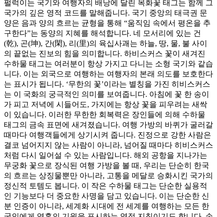
펄럭이는 국기와 여행자의 배낭에 달린 목화꽃 태그는 함께 그
국가의 깊은 영적 코드를 말해줍니다. 국기 중앙의 태극권 문
양은 음과 양의 흐르는 균형을 통해 “움직임 속에서 평온을 추
구한다”는 동양의 지혜를 해석합니다. 네 모서리에 있는 건
(乾), 곤(坤), 간(閑), 리(里)의 육십사괘는 하늘, 땅, 물, 불 사이
의 끝없는 진보의 힘을 의미합니다. 하비스커스 꽃이 새겨진
수하물 태그는 여러분이 항상 가지고 다니는 소형 국기와 같습
니다. 이는 외국으로 여행하는 여행자의 본래 의도를 보호한다
는 표시가 됩니다. ‘무한의 꽃’이라는 별칭을 가진 히비스커스
는 이 국화의 궁극적인 의미를 보여줍니다. 아침에 꽃 한 송이
가 피고 저녁에 시들어도, 가지에는 항상 꽃을 피우려는 새싹
이 있습니다. 이러한 무한한 회복력은 장인들에 의해 수하물
태그의 금속 표면에 새겨졌습니다. 여행 가방의 바퀴가 굴러갈
때마다 여행객들에게 상기시켜 줍니다. 진정으로 강한 사람은
결코 넘어지지 않는 사람이 아니라, 넘어질 때마다 히비스커스
처럼 다시 일어설 수 있는 사람입니다. 해외 공항을 지나가는
무궁화 꽃으로 장식된 여행 가방을 볼 때, 우리는 단순히 한국
의 흐르는 상징물뿐만 아니라, 고통을 메달로 승화시킨 국가의
정신적 토템도 봅니다. 이 작은 수하물 태그는 단순한 실용적
인 기능보다 더 중요한 사명을 담고 있습니다. 이는 단순한 신
분 인증이 아니라, 세계화 시대에 전 세계를 여행하는 모든 한
국인에게 영혼의 기원을 표시하는 영적 지침이기도 합니다. 손