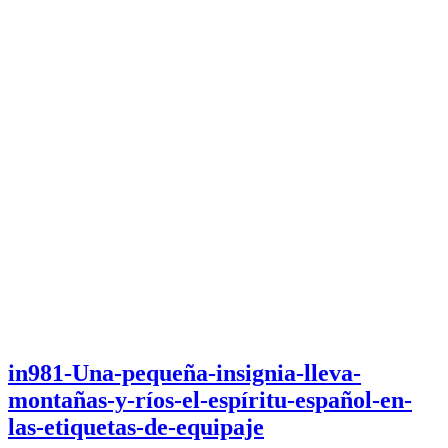
in981-Una-pequeña-insignia-lleva-
montañas-y-ríos-el-espíritu-español-en-
las-etiquetas-de-equipaje